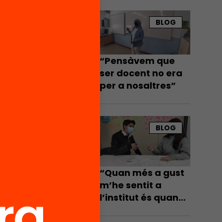
que els
BLOG
 pèrdua
res
“Pensàvem que
60%
ser docent no era
’estudi
per a nosaltres”
lumnat
BLOG
0%
“Quan més a gust
b
m’he sentit a
l’institut és quan
més hi he après”