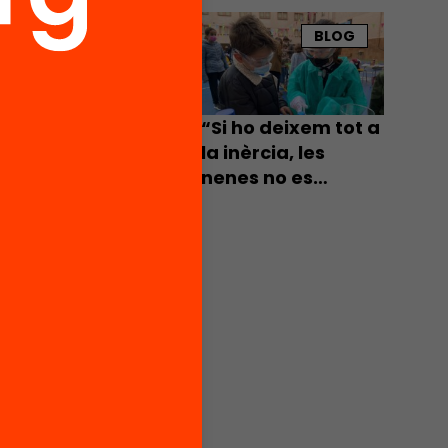
BLOG
t de
una
“Si ho deixem tot a
engua.
la inèrcia, les
 gran i
nenes no es
ent,
dedicaran a la
tecnologia”
s en
mesos”,
questa
ativa:
efecte