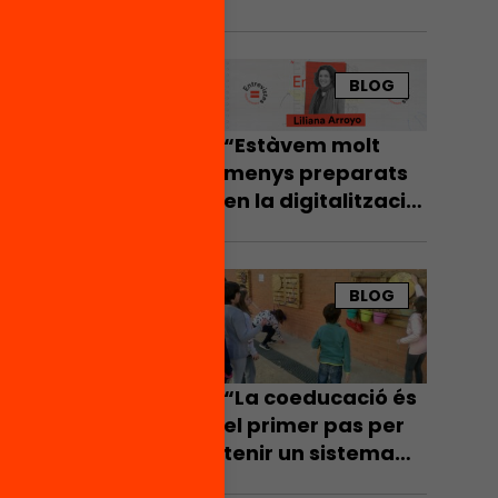
passava l’estiu al
sofà”
ari
BLOG
“Estàvem molt
 a
menys preparats
s havien
en la digitalització
rò
de l’educació del
s, uns
que pensàvem”
només
BLOG
ra que
s del
dèmia
“La coeducació és
el primer pas per
ets
tenir un sistema
eros a
educatiu inclusiu”