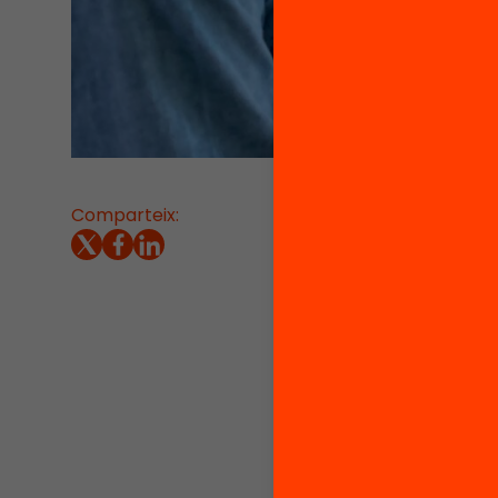
Comparteix:
15/03/20
REPOR
El tanc
importà
de soci
docents
més enl
assegur
bàsique
La pan