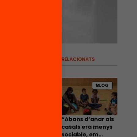
RELACIONATS
leu la
ntatge i
BLOG
tilles
ue vagi
 i
ls,
“Abans d’anar als
casals era menys
e XXI.
sociable, em
ues