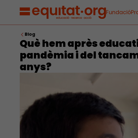
Fundació
Pr
Blog
Què hem après educat
pandèmia i del tancame
anys?