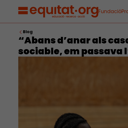
Fundació
Pr
Blog
“Abans d’anar als cas
sociable, em passava l’