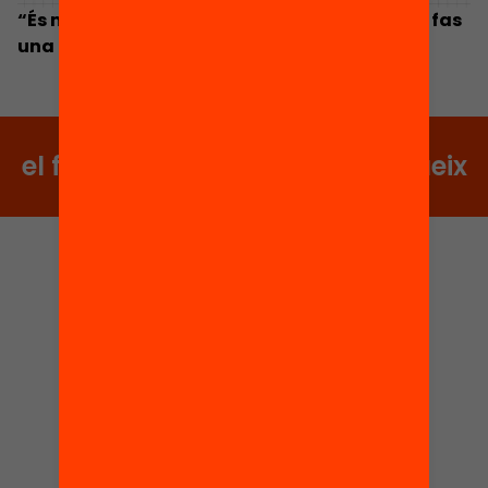
“És molt potent veure que el voluntariat que fas
una hora a la setmana té algun impacte”
el futur no s’espera, es construeix