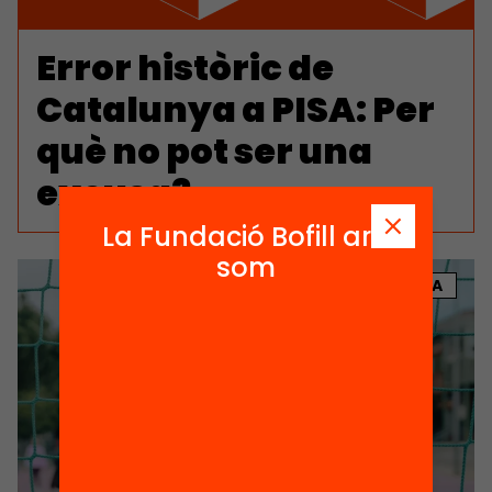
Error històric de
Catalunya a PISA: Per
què no pot ser una
excusa?
La Fundació Bofill ara
som
NOTÍCIA