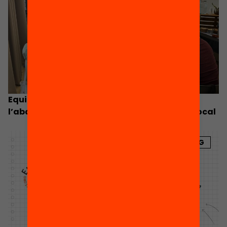
Equitat.org impulsa una agenda contra
l’abandonament escolar de la mà del món local
BLOG