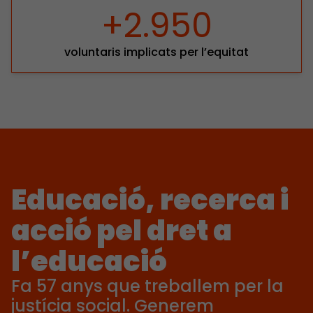
+2.950
voluntaris implicats per l’equitat
Educació, recerca i
acció pel dret a
l’educació
Fa 57 anys que treballem per la
justícia social. Generem