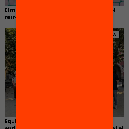
El model de concerts actual agreujarà el
retrocés de l’escola pública
NOTÍCIA
Equitat.org s’afegeix al clam de 5.000
entitats perquè la Generalitat garanteixi el