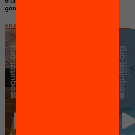
d’una democràcia sòlida i la millor
garantia de futur.
en primera persona