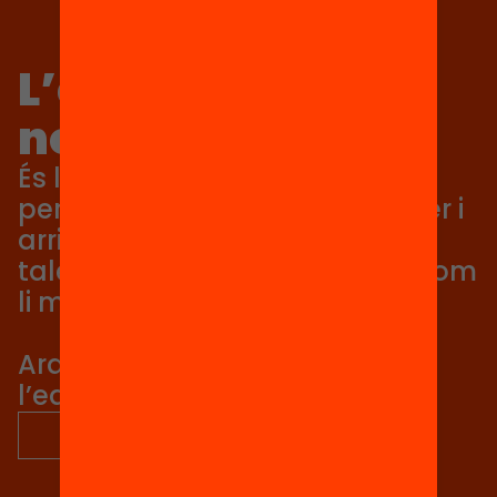
L’equitat no és
només un valor
És la condició perquè cada
persona pugui aprendre, créixer i
arribar tan lluny com el seu
talent li permeti, no tan lluny com
li marqui el seu origen.
Ara és el moment de posar
l’equitat al centre.
descobreix més sobre nosaltres