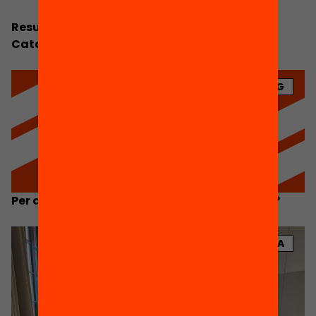
Resum Executiu. Anuari de l’Educació a
Catalunya 2026
BLOG
Per què l’educació no recupera els resultats?
NOTÍCIA