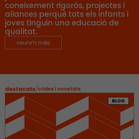
coneixement rigorós, projectes i
aliances perquè tots els infants i
joves tinguin una educació de
qualitat.
veure’n més
destacats
/
crides i novetats
BLOG