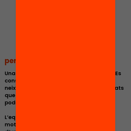
per què equitat
Una societat justa no es construeix sola. Es
construeix quan decidim que el lloc on
neixes no ha de determinar les oportunitats
que tindràs. I l’educació és l’eina més
poderosa per fer-ho possible.
L’equitat és més que una aspiració: és el
motor del progrés col·lectiu, el fonament