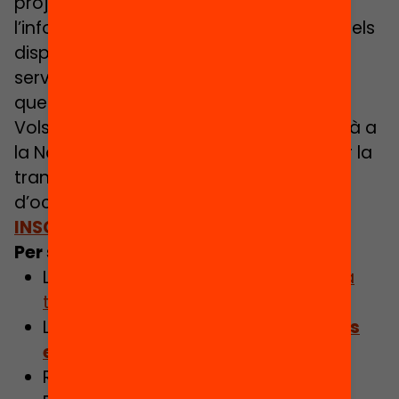
projectes Fundació Bofill i coautora de
l’informe, conversen sobre com fer que els
dispositius digitals i la connectivitat
serveixin per una educació de qualitat i
que no deixi ningú enrere.
Vols saber-ne més? La conversa seguirà a
la Nau Bostik a la jornada Com impulsar la
transformació digital de l’escola. 14
d’octubre de 17.30 h a 20 h.
INSCRIU-TE A L’ACTE
Per saber-ne més:
Llegeix la publicació
Com impulsar la
transformació digital de l’escola
Llegeix l’article
L’escola híbrida, més
enllà d’ordinadors i internet
Recupera el
dossier de premsa