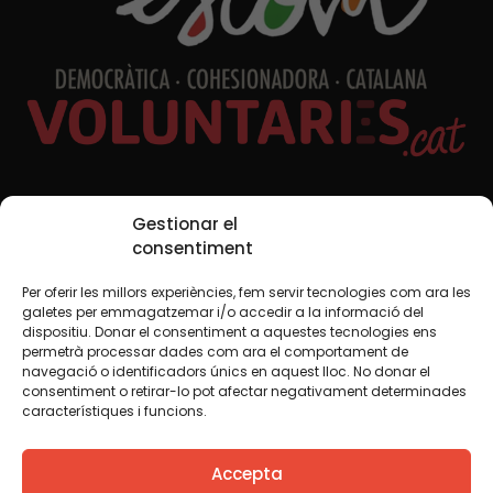
Xarxes Socials
Gestionar el
consentiment
Per oferir les millors experiències, fem servir tecnologies com ara les
TWT
YTB
IG
FB
IN
galetes per emmagatzemar i/o accedir a la informació del
dispositiu. Donar el consentiment a aquestes tecnologies ens
permetrà processar dades com ara el comportament de
navegació o identificadors únics en aquest lloc. No donar el
consentiment o retirar-lo pot afectar negativament determinades
Avís legal
Política de cookies
característiques i funcions.
Creiem que el coneixement s’ha de compartir. Per això
Accepta
fem servir una llicència Creative Commons, llevat que en