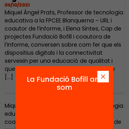
05/10/2021
Miquel Àngel Prats, Professor de tecnologia
educativa a la FPCEE Blanquerna – URL i
coautor de l’informe, i Elena Sintes, Cap de
projectes Fundació Bofill i coautora de
l’informe, conversen sobre com fer que els
dispositius digitals i la connectivitat
serveixin per una educació de qualitat i
que no deixi ningú enrere. Vols saber-ne
[…]
La Fundació Bofill ara
som
Miquel Àngel Prats, Professor de tecnologia
educativa a la FPCEE Blanquerna – URL i
coautor de l’informe, i Elena Sintes, Cap de