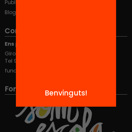
Publicacions i vídeos
Blog
Contacte
Ens pots trobar al Hub Social
Girona 34, interior 08010 Barcelona
Tel 934 588 700
fundacio@equitat.org
Formem part de...
Benvinguts!