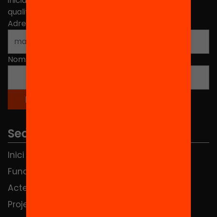
iniciatives, propostes i projectes per millorar la
qualitat de l'educació a Catalunya.
Adreça electrònica
*
Nom
*
Seccions
Inici
Notícies
Fundació
FAQS
Actes
Hub Social
Projectes
Contacte