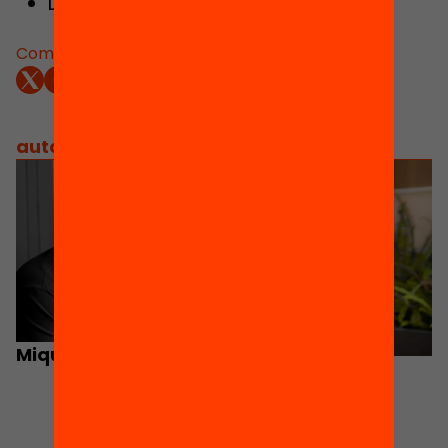
Descarrega
la presentació
Comparteix:
autors
/
equip implicat
Miquel Àngel Prats
Elena Sintes
Cap de projectes