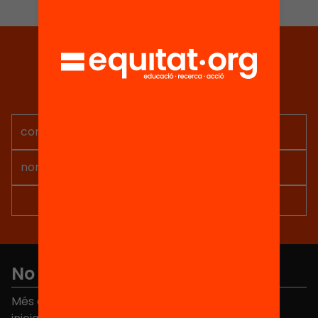
Tria equitat
Rep continguts, iniciatives i
projectes per implicar-te.
No et perdis res
Més de 40.000 persones ja han triat Equitat. Rep