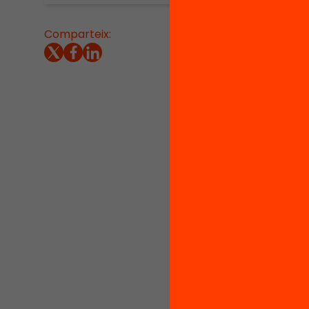
Comparteix:
Disp
l’a
l’en
cent
impu
bret
Amb 
capa
digi
diss
util
com
L’ap
més 
tecn