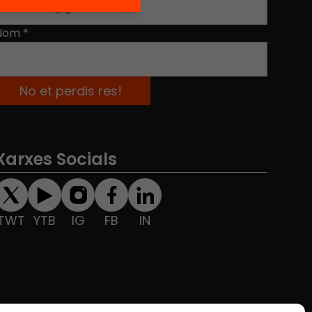
Nom
*
Xarxes Socials
TWT
YTB
IG
FB
IN