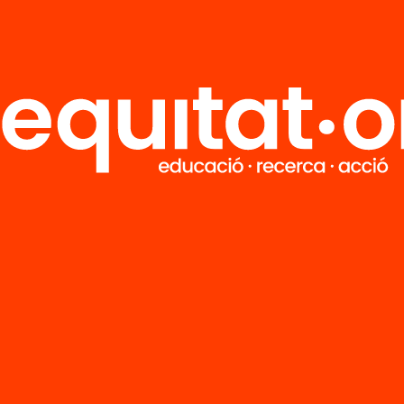
ció Digital amb 15 mesures per convertir la
ització en una eina de millora dels aprenenta
b dispositius, connectivitat, orientacions i
acions bàsiques no n’hi ha prou per assegu
talització educativa serveix per millorar els
tatges i reduir les bretxes digitals.
,
la Fundació Bofill reclama al Departament
 dissenys pedagògics que ajudin a docents i
 a aplicar les tecnologies digitals amb
ogies actives i competencials per evitar qu
tzin per reproduir models transmissius.
rega l’informe
Educació Híbrida: Com impulsa
rmació digital de l’escola
nya està immersa en un procés de transfor
va, i la digitalització pot suposar-ne una
ació o un retrocés.
El compromís del nou Gov