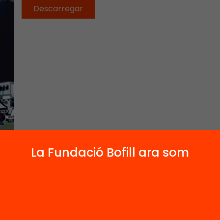
Descarregar
La Fundació Bofill ara som