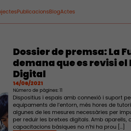
ojectes
Publicacions
Blog
Actes
Dossier de premsa: La F
demana que es revisi el
Digital
14/06/2021
Número de pàgines: 11
Dispositius i espais amb connexió i suport pe
equipaments de l’entorn, més hores de tutor
algunes de les mesures necessàries per impu
per reduir les bretxes digitals. Amb aparells, 
capacitacions bàsiques no n’hi ha prou […]