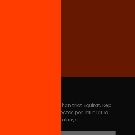
No et perdis res
és de 40.000 persones ja han triat Equitat. Rep
niciatives, propostes i projectes per millorar la
ualitat de l'educació a Catalunya.
Adreça electrònica
*