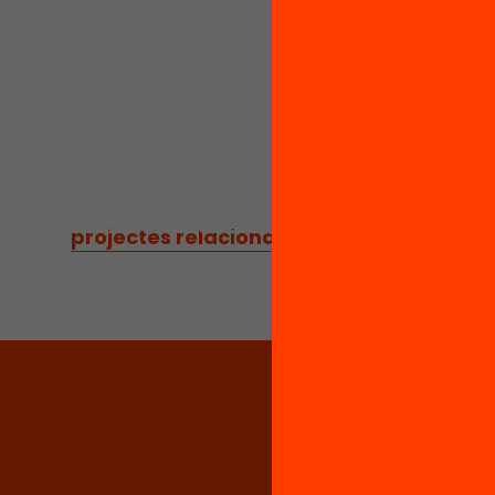
perquè 
és una 
ús peda
compete
l’equita
projectes relacionats