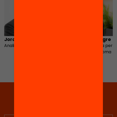
Jordi Sanz
Miquel Àngel Alegre
Analista d'Ivàlua
Doctor en Sociologia per
la Universitat Autònoma
de Barcelona
Tria equitat
Rep continguts, iniciatives i
projectes per implicar-te.