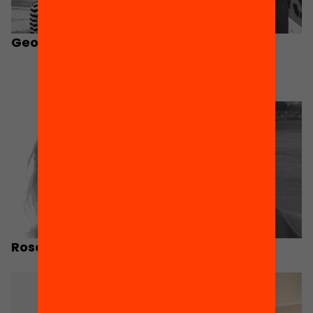
Georgeta Ion
Francesc Martín
Mestre d’Educació
Primària
Rosa Artigal
Jesús Moral