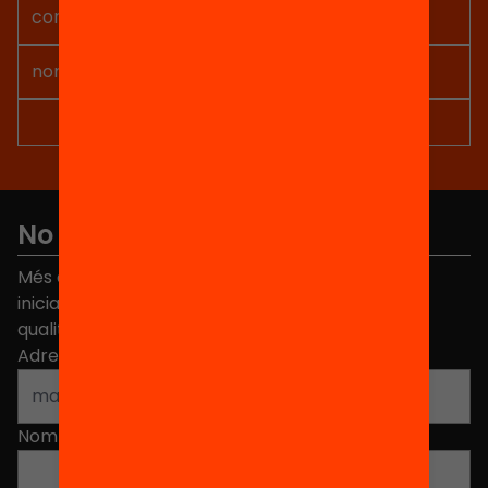
No et perdis res
Més de 40.000 persones ja han triat Equitat. Rep
iniciatives, propostes i projectes per millorar la
qualitat de l'educació a Catalunya.
Adreça electrònica
*
Nom
*