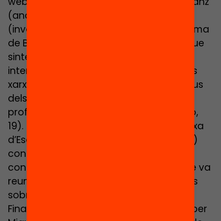
webinar, que serà conduïda per Jordi Sanz
(analista d’Ivàlua), Georgeta Ion
(investigadora de la Universitat Autònoma
de Barcelona) presentarà un informe que
sintetitza les conclusions d’avaluacions
internacionals sobre els impactes de les
xarxes escolars en els resultats educatius
dels alumnes i en la pràctica del
professorat (Què funciona en educació,
19). Francesc Martín (membre de la Xarxa
d’Escoles Públiques Inquietes del Garraf)
contrastarà l’informe i presentarà les
conclusions d’un seminari de debat que va
reunir una vintena de persones expertes
sobre la temàtica.
Finalment, hi haurà un debat, moderat per