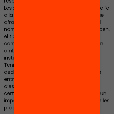
resposta a aquests reptes.
Les xarxes existents són diverses, pel que fa
a la seva escala territorial, als reptes que
afronten o els objectius que aborden, el
nombre i tipus de centres que hi participen,
el tipus d’estratègia i recursos que
comparteixen, les relacions que teixeixen
amb l’entorn i l’acompanyament
institucional que poden tenir.
Tenint en compte els esforços que es
dediquen a promoure el treball en xarxa
entre els centres educatius, hauríem
d’estar en disposició de saber amb
certesa si aquestes experiències tenen un
impacte en una millora de la qualitat de les
pràctiques dels centres educatius i,