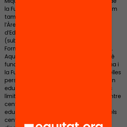
Miquel Àngel Alegre (cap de projectes de
la Fundació Bofill), per al qual comptarem
també amb Rosa Artigal (directora de
l’Àrea d’Acció Educativa del Consorci
d’Educació de Barcelona) i Jesús Moral
(subdirector general d’Innovació i
Formació del Departament d’Educació).
Aquest webinar forma part del cicle Què
funciona en educació?, iniciativa d’Ivàlua i
la Fundació Bofill. S’adreça a totes aquelles
persones i institucions vinculades al món
educatiu i/o interessades a conèixer els
límits i les potencialitats de les xarxes entre
centres educatius: administració
educativa, equips directius i docents dels
centres educatius, promotors i