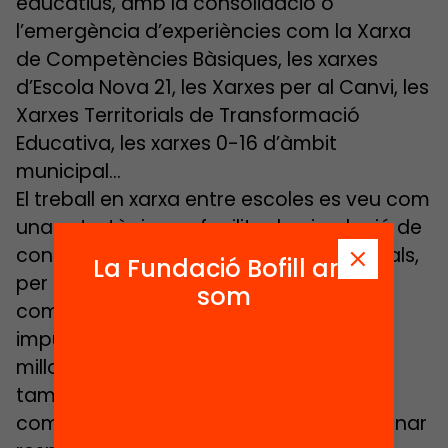
educatius, amb la consolidació o
l’emergència d’experiències com la Xarxa
de Competències Bàsiques, les xarxes
d’Escola Nova 21, les Xarxes per al Canvi, les
Xarxes Territorials de Transformació
Educativa, les xarxes 0-16 d’àmbit
municipal…
El treball en xarxa entre escoles es veu com
una estratègia per facilitar la circulació de
coneixement i l’aprenentatge entre iguals,
La Fundació Bofill ara
per donar resposta a situacions
som
complexes, per afrontar nous reptes o
impulsar canvis relacionats amb les
millores educatives. Alhora, les xarxes
també es veuen com una via per a la
compartició de recursos que ajudi a donar