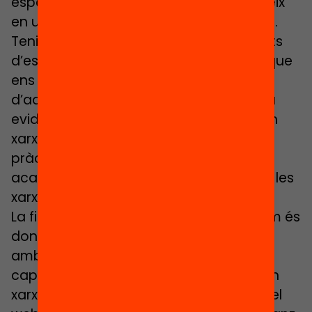
especialment, si la col·laboració reverteix
en un major aprenentatge de l’alumnat.
Tenim ja algunes evidències, procedents
d’estudis i avaluacions internacionals, que
ens informen de quin pot ser l’impacte
d’aquestes xarxes. Què ens diu aquesta
evidència? En quina mesura el treball en
xarxa transforma les competències i la
pràctica professional? En quina mesura
acaba beneficiant l’alumnat? Com són les
xarxes més efectives?
La finalitat del debat que aquí anunciem és
donar resposta a aquests interrogants,
amb l’objectiu d’avançar a casa nostra
cap a models més efectius de treball en
xarxa entre escoles. A la primera part del