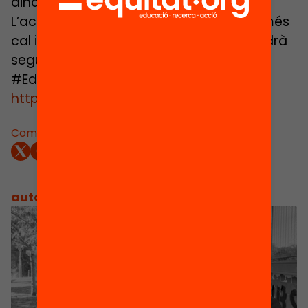
dinamitzadors de xarxes, etc.
L’accés al webinar és lliure i gratuït, només
cal inscriure-s’hi. El debat també es podrà
seguir via Twitter a través del hashtag
#EduEvidències.
https://www.equitat.org/que…
Comparteix:
autors
/
equip implicat