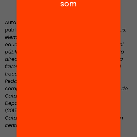
som
Autor i coordinador de diversos estudis i
publicacions:
L’autonomia dels centres educatius:
elements per a l’avaluació d’una política
educativa
(2010);
L’Institut-escola: un nou model
públic d’organització escolar
(2010);
La formació
directiva a Catalunya
(2012);
Ofensiva de país a
favor de l’èxit escolar: pla per a la reducció del
fracàs escolar a Catalunya
(2012);
Auditories
Pedagògiques de centres escolars
(2013);
La
complexitat dels centres del Servei d’Educació de
Catalunya
(2014);
Línies estratègiques del
Departament d’Ensenyament. Catalunya 2020
(2015);
Els resultats en el Sistema Educatiu de
Catalunya
(2016);
El perfil del directiu escolar en
centres d’alta complexitat
(2017).