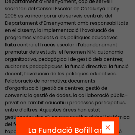
Departament d’Ensenyament, cap de servei i
secretari del Consell Escolar de Catalunya. L’any
2006 es va incorporar als serveis centrals del
Departament d’Ensenyament amb responsabilitats
en el disseny, la implementació i l’avaluació de
programes vinculats a les polítiques educatives:
lluita contra el fracàs escolar i l’abandonament
prematur dels estudis; el fenomen NiNi; autonomia
organitzativa, pedagògica i de gestió dels centres;
auditories pedagògiques; la funció directiva; la funció
docent; l’avaluació de les polítiques educatives;
l’elaboració de normativa; documents
d’organització i gestió de centres; gestió de
convenis; la gestió de dades, la col·laboració públic–
privat en l’àmbit educatiu i processos participatius,
entre d’altres. Aquestes àrees han estat
gestionades des d’una perspectiva global i sistèmica
del fet educatiu i garantint la transversalitat i
La Fundació Bofill ara
l’apoderament de les persones i de l’organització.