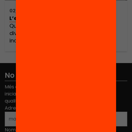
02/03/2018 16:00h - 18:00h
L’escola no és per a tu
Quines estratègies calen per atendre la
diversitat d’una manera veritablement
inclusiva?
No et perdis res
Més de 40.000 persones ja han triat Equitat. Rep
iniciatives, propostes i projectes per millorar la
qualitat de l'educació a Catalunya.
Adreça electrònica
*
Nom
*