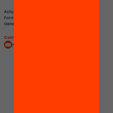
Actualment és subdirector general d’Innovació i
Formació del Departament d’Educació de la
Generalitat de Catalunya.
Contacta'm:
jesus.moral@gencat.cat
2
3
Publicacions i
Actes
vídeos