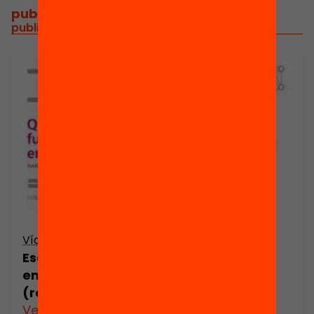
publicacions i vídeos
/
publicacions i vídeos relacionats
Vídeo
Escoles que fan xarxa: com impacten
en els aprenentatges de l’alumnat?
(resum)
Veure’n més