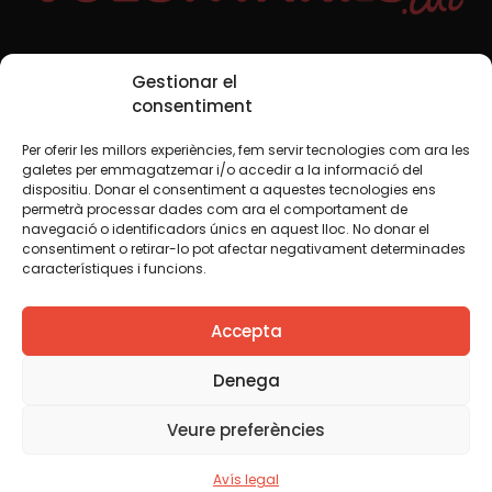
Xarxes Socials
Gestionar el
consentiment
Per oferir les millors experiències, fem servir tecnologies com ara les
TWT
YTB
IG
FB
IN
galetes per emmagatzemar i/o accedir a la informació del
dispositiu. Donar el consentiment a aquestes tecnologies ens
permetrà processar dades com ara el comportament de
navegació o identificadors únics en aquest lloc. No donar el
consentiment o retirar-lo pot afectar negativament determinades
Avís legal
Política de cookies
característiques i funcions.
Creiem que el coneixement s’ha de compartir. Per això
Accepta
fem servir una llicència Creative Commons, llevat que en
algun material indiquem el contrari. Us animem a copiar,
redistribuir, remesclar o transformar i crear els continguts
Denega
propis d’aquest web, per a qualsevol finalitat, inclosa la
comercial. Només us demanem que reconegueu
Veure preferències
l’autoria de la creació original.
Avís legal