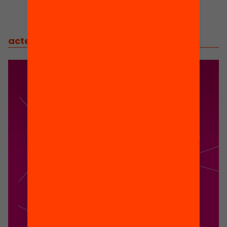
actes
/
actes relacionats