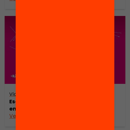
Vídeo
Escoles que fan xarxa: com impacten
en els aprenentatges de l’alumnat?
Veure’n més