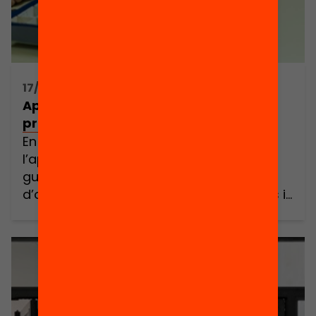
17/07/2019 16:30h - 16:30h
Aprenent per projectes: estratègies i
programes que funcionen
En els darrers anys a Catalunya,
l’aprenentatge basat en projectes ha
guanyat popularitat sota el paraigües
d’organitzacions internacionals, governs i
centres educatius que veuen en aquesta
metodologia una eina per a millorar
l’aprenentatge de l’alumnat i promoure les
competències del segle XXI mitjançant
l’exploració, la creació i la construcció de
solucions a problemes. Tanmateix, […]