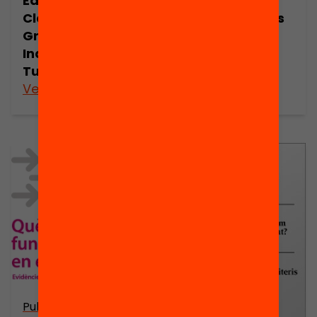
Education:
en educación?
Classroom
Agrupamientos
Grouping and
en las aulas y
Individual
tutorización
Tutoring
individual
Veure’n més
Veure’n més
Publicació