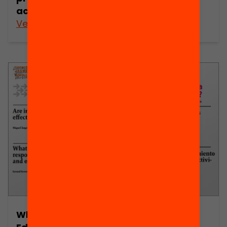
alumnes?
acadèmic
Veure’n més
Veure’n més
What Works in
¿Qué funciona