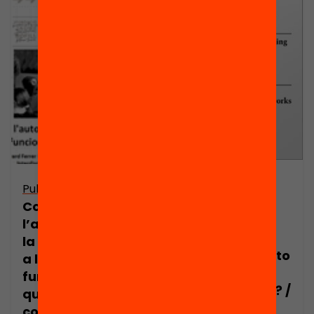
Are social and
Publicació
emotional
Com treballar
learning
l’autoregulació i
programs
la metacognició
effective tools to
a l’aula: què
improve
funciona i en
students’ skills? /
quines
Using self-
condicions?