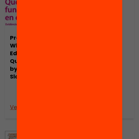
Presentació:
Publicació
Presentació:
What Works in
Quines
Education: A
estratègies
Quiet Revolution,
d’agrupament
by Robert E.
milloren els
Slavin
resultats de
l’alumnat? Per
Gerard Ferrer
Veure’n més
Veure’n més