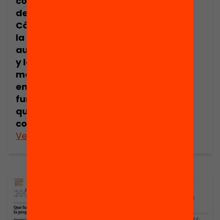
competencias
del alumnado? /
Cómo trabajar
la
autorregulación
y la
metacognición
en el aula: ¿qué
funciona y en
qué
condiciones?
Veure’n més
Veure’n més