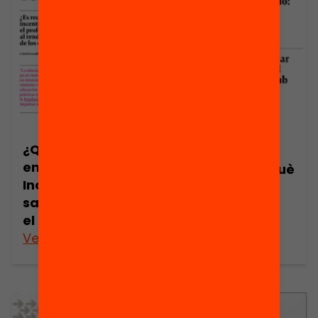
¿Qué funciona
Publicació
en educación?
Presentació: Què
Incentivos
funciona en
salariales para
educació?
el profesorado
Veure’n més
Veure’n més