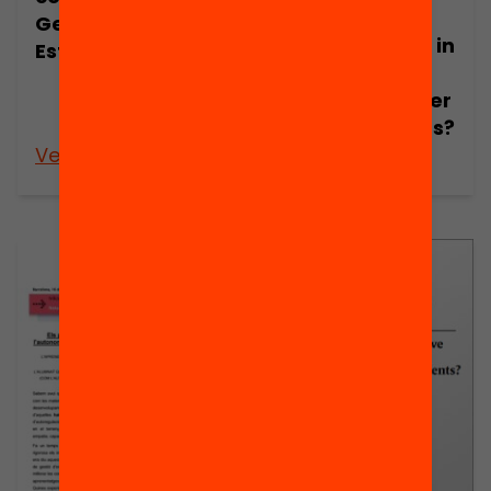
regulation and
Gerard Ferrer-
metacognition in
Esteban
class: what
works and under
what conditions?
Veure’n més
Veure’n més