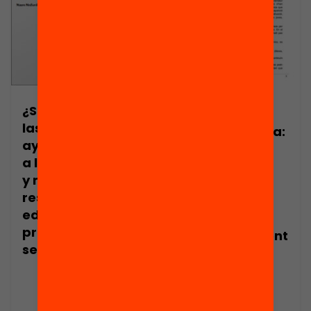
¿Son efectivas
Publicació
las becas y las
Nota de premsa:
ayudas de cara
Nova recerca
a la continuidad
sobre
y mejora de los
l’efectivitat de
resultados
les beques a
educativos en
l’hora d’evitar
primaria y
l’abandonament
secundaria?
dels estudis a
l’educació
primària i
secundària,