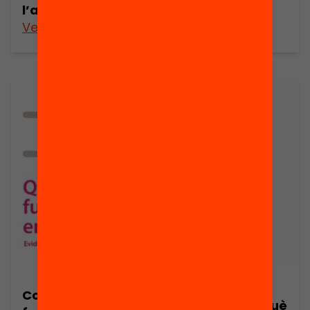
l’alumnat
Veure’n més
Veure’n més
Publicació
Competencies
Presentació: Què