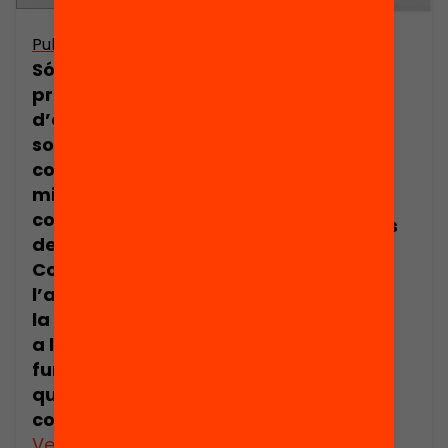
Publicació
Publicació
Són efectius els
Presentació:
programes
Quin impacte
d’educació
tenen les
socioemocional
activitats
com a eina per
extraescolars
millorar les
sobre els
competències
aprenentatges
de l’alumnat? /
dels infants i
Com treballar
joves?
l’autoregulació i
la metacognició
a l’aula: què
funciona i en
quines
condicions?
Veure’n més
Veure’n més