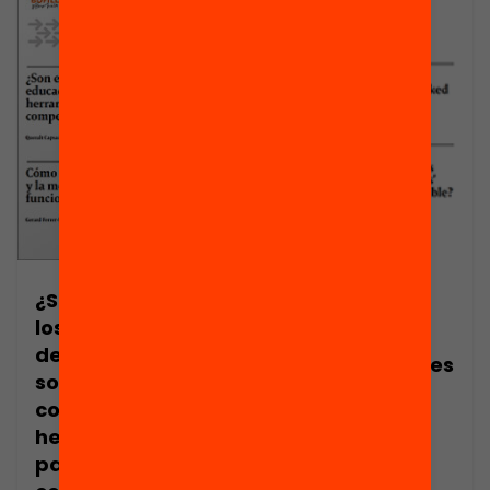
¿Son efectivos
What Works in
los programas
Education:
de educación
Salary incentives
socioemocional
for teachers
como
herramienta
para mejorar las