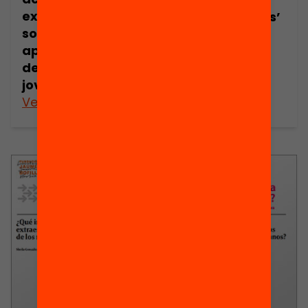
extraescolars
and youngsters’
sobre els
learning?
aprenentatges
dels infants i
joves?
Veure’n més
Veure’n més