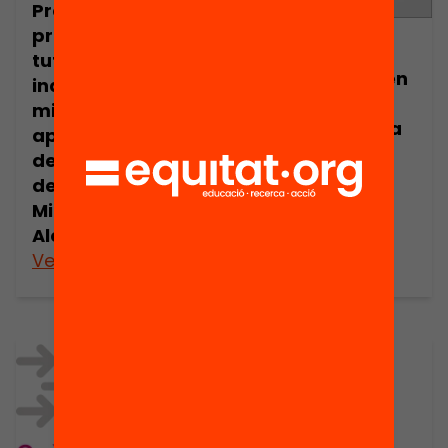
Presentació: Els
programes de
Publicació
tutorització
Què funciona en
individual
educació?
milloren els
Agrupaments a
aprenentatges
les aules i
de l’alumnat
tutorització
desafavorit? per
individual
Miquel Àngel
Alegre
Veure’n més
Veure’n més