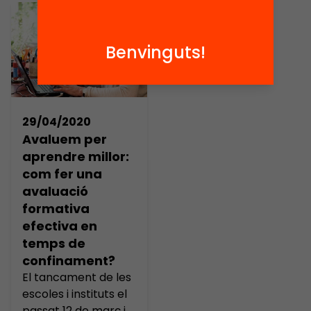
Benvinguts!
29/04/2020
Avaluem per
aprendre millor:
com fer una
avaluació
formativa
efectiva en
temps de
confinament?
El tancament de les
escoles i instituts el
passat 12 de març i