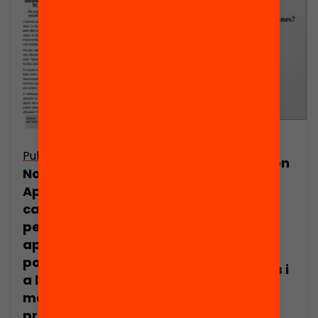
Publicació
Publicació
Què funciona en
Nota de premsa:
educació?
Aprofitar els
Serveixen els
casals d’estiu
programes
per reforçar els
d’estiu per
aprenentatges
millorar els
pot fer guanyar
aprenentatges i
a l’alumne 2
els resultats
mesos de
educatius dels
progrés