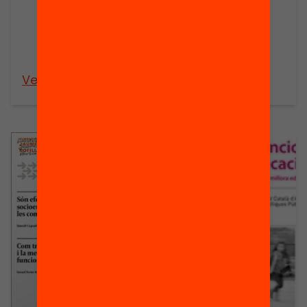
especialment
entre? ?
l’alumnat més
vulnerable??
Veure’n més
Veure’n més