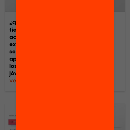
¿Qué impacto
¿Sirven los
tienen las
programas de
actividades
verano para
extraescolares
mejorar los
sobre los
aprendizajes y
aprendizajes de
los resultados
los niños y los
educativos de
jóvenes?
los alumnos?
Veure’n més
Veure’n més