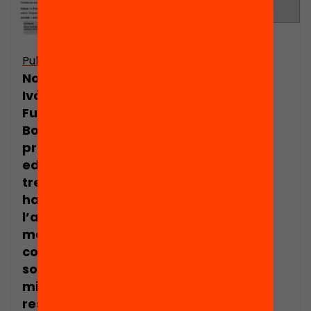
Are summer
Publicació
programs
Nota de premsa.
effective in
Ivàlua i la
improving
Fundació Jaume
learning and
Bofill. Els
educational
programes
outcomes in
educatius que
students?
treballen
habilitats com
l’autonomia, la
motivació o les
competències
socioemocionals
milloren els
resultats de