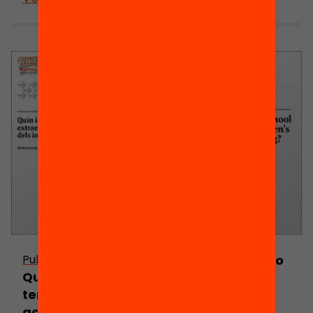
Publicació
What impact do
Quin impacte
after-school
tenen les
activities have
activitats
on children’s