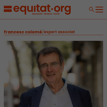
francesc colomé
/
expert associat