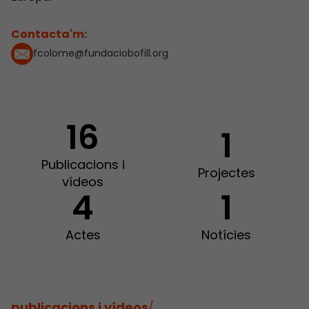
Contacta'm:
fcolome@fundaciobofill.org
16
1
Publicacions i
Projectes
vídeos
4
1
Actes
Notícies
publicacions i vídeos
/