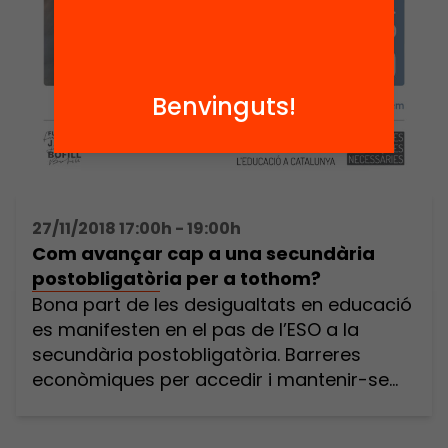
Benvinguts!
27/11/2018 17:00h - 19:00h
Com avançar cap a una secundària
postobligatòria per a tothom?
Bona part de les desigualtats en educació
es manifesten en el pas de l’ESO a la
secundària postobligatòria. Barreres
econòmiques per accedir i mantenir-se
en aquesta etapa, manca d’orientació,
rigidesa d’itineraris, continguts poc