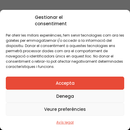
Gestionar el
consentiment
Per oferir les millors experiències, fem servir tecnologies com ara les
galetes per emmagatzemar i/o accedir a la informació del
dispositiu. Donar el consentiment a aquestes tecnologies ens
permetrà processar dades com ara el comportament de
navegació o identificadors únics en aquest lloc. No donar el
consentiment o retirar-lo pot afectar negativament determinades
característiques i funcions.
Accepta
Nova recerca sobre l’efectivitat de les beques
Denega
Veure preferències
No et perdis res
Avís legal