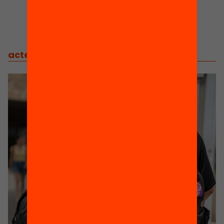
actes
/
actes relacionats