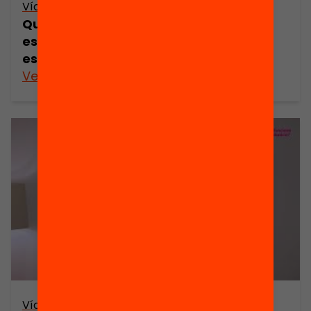
Vídeo
Quines beques motivarien els joves a
estudiar i reduirien l’abandonament
escolar?
Veure’n més
Vídeo