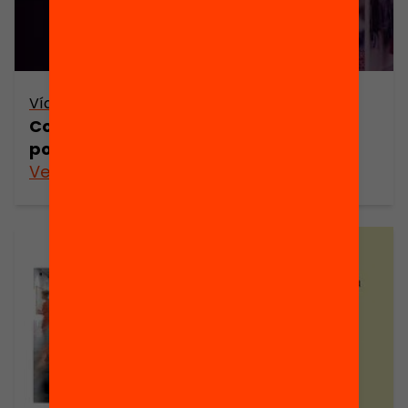
Vídeo
Com avançar cap a una secundària
postobligatòria per a tothom?
Veure’n més