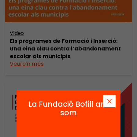
Vídeo
Els programes de Formació i Inserció:
una eina clau contra l’abandonament
escolar als municipis
Veure’n més
La Fundació Bofill ara
som