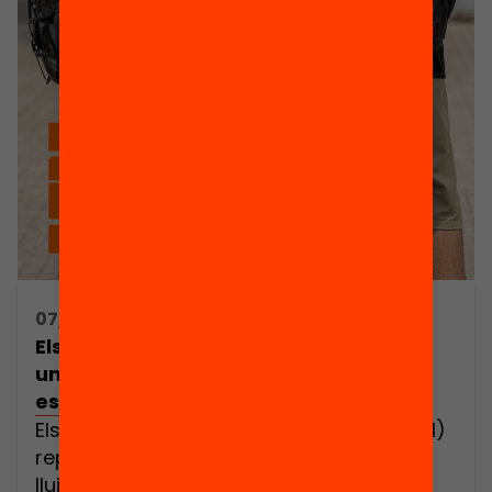
07/03/2024 10:30h - 13:00h
Els programes de Formació i Inserció:
una eina clau contra l’abandonament
escolar als municipis
Els Programes de Formació i Inserció (PFI)
representen una peça fonamental en la
lluita contra l’abandonament escolar