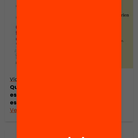
Vídeo
Quines beques motivarien els joves a
estudiar i reduirien l’abandonament
escolar prematur?
Veure’n més