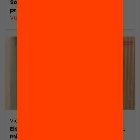
Són necessaris els incentius al
professorat?
Veure’n més
Vídeo
Els incentius econòmics al professorat,
milloren els resultats educatius?