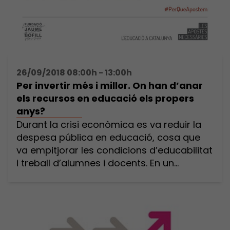
26/09/2018 08:00h - 13:00h
Per invertir més i millor. On han d’anar
els recursos en educació els propers
anys?
Durant la crisi econòmica es va reduir la
despesa pública en educació, cosa que
va empitjorar les condicions d’educabilitat
i treball d’alumnes i docents. En un
escenari de recuperació econòmica, hem
d’apostar per augmentar la inversió
pública en educació, però sobretot fer-la
més eficient. Només així podrem
consolidar un sistema educatiu de