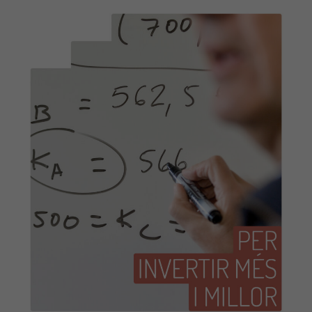
actualitzats… tot plegat fa que un bon
nombre de joves no accedeixin als estudis
postobligatoris o hi accedeixin i els acabin
abandonant. […]