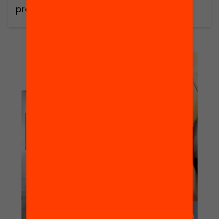
prematur (AEP) a Catalunya. Amb
l’objectiu de proporcionar una sortida
positiva als joves en risc d’abandonar els
estudis, aquests programes ofereixen
formació professionalitzadora i orientació
laboral a més de set mil joves, obrint les
portes cap a […]