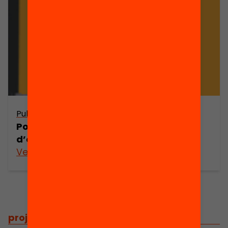
Publicació
Política educativa i igualtat
d’oportunitats
Veure’n més
projectes
/
projectes relacionats