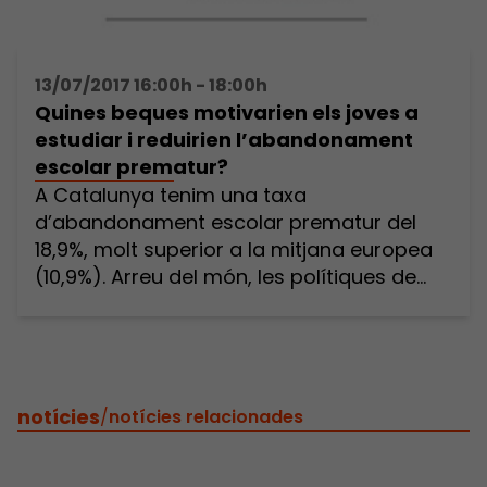
13/07/2017 16:00h - 18:00h
Quines beques motivarien els joves a
estudiar i reduirien l’abandonament
escolar prematur?
A Catalunya tenim una taxa
d’abandonament escolar prematur del
18,9%, molt superior a la mitjana europea
(10,9%). Arreu del món, les polítiques de
beques i ajuts a l’estudi són un instrument
clau per compensar les desigualtats
socioeconòmiques de partida i possibilitar
la continuïtat de l’alumnat en el sistema
educatiu. Però, quin tipus de beques i […]
notícies
/
notícies relacionades