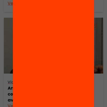
Veure’n més
Vídeo
Anàlisi de l’escolarització: les
competències per a la vida i la seva
avaluació – Francesc Colomé
Veure’n més