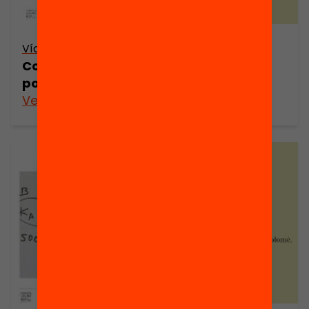
Vídeo
Com avançar cap a una secundària
postobligatòria per a tothom?
Veure’n més