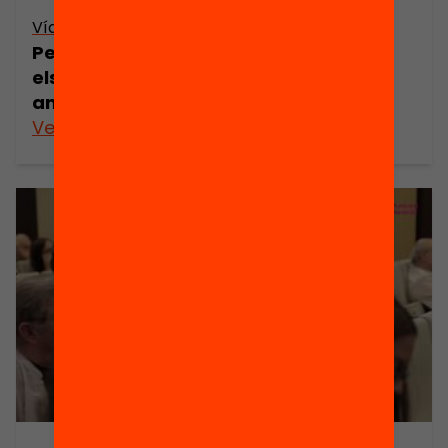
Vídeo
Per invertir més i millor. On han d’anar
els recursos en educació els propers
anys?
Veure’n més