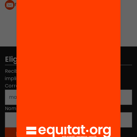
fcolome@fundaciobofill.org
Elige equidad
Recibe contenidos, iniciativas y proyectos para
implicarte.
Correo electrónico
*
Nombre
*