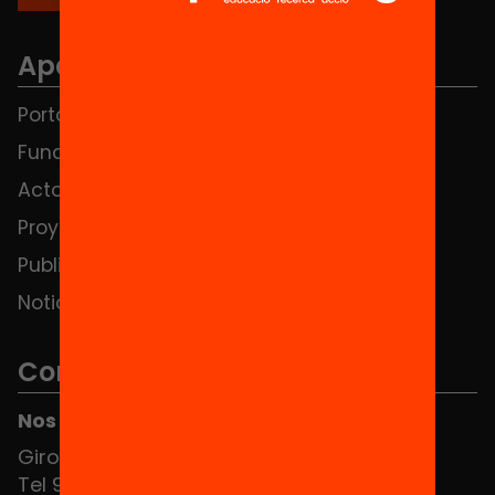
Apartados
Portada
FAQS
Fundación
HUB Social
Actos
Contacto
Proyectos
Publicaciones y vídeos
Noticias
Contacto
Nos puedes encontrar en el HUB Social
Girona 34, interior 08010 Barcelona
Tel 934 588 700