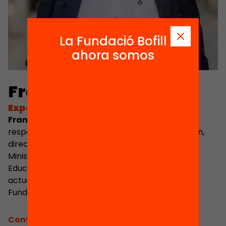
La Fundació Bofill
ahora somos
Francesc Colomé
Experto asociado
Francesc Colomé
ha ejercido, entre otras
responsabilidades, las de inspector de educación,
director general de Formación Profesional del
Ministerio de Educación y secretario de Políticas
Educativas del Departamento de Educación, y
actualmente es miembro de la ejecutiva de la
Fundació Catalunya Europa.
Contacta'm: