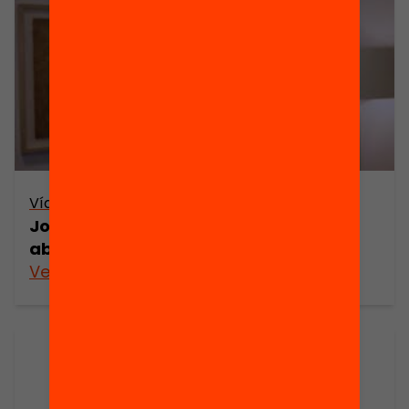
Vídeo
Joan Carles Navarro – Beques, ajuts i
abandonament escolar prematur
Veure’n més