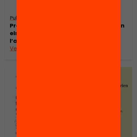
Publicació
Presentació: Quines beques motivarien
els joves a estudiar i reduirien
l’abandonament escolar prematur?
Veure’n més