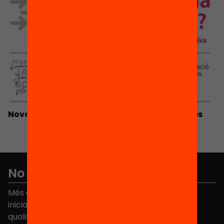
Nova recerca sobre l’efectivitat de les beques
No et perdis res
Més de 40.000 persones ja han triat Equitat. Rep
iniciatives, propostes i projectes per millorar la
qualitat de l'educació a Catalunya.