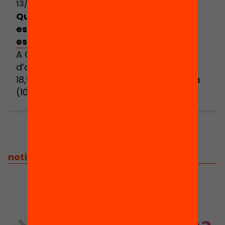
13/07/2017 16:00h - 18:00h
Quines beques motivarien els joves a
estudiar i reduirien l’abandonament
escolar prematur?
A Catalunya tenim una taxa
d’abandonament escolar prematur del
18,9%, molt superior a la mitjana europea
(10,9%). Arreu del món, les polítiques de
beques i ajuts a l’estudi són un instrument
clau per compensar les desigualtats
socioeconòmiques de partida i possibilitar
la continuïtat de l’alumnat en el sistema
educatiu. Però, quin tipus de beques i […]
notícies
/
notícies relacionades