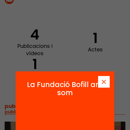
4
1
Publicacions i
Actes
vídeos
1
Notícies
La Fundació Bofill ara
som
publicacions i vídeos
/
publicacions i vídeos relacionats