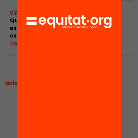
Vídeo
Quines beques motivarien els joves a
estudiar i reduirien l’abandonament
escolar prematur?
Veure’n més
actes
/
actes relacionats