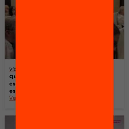
Vídeo
Quines beques motivarien els joves a
estudiar i reduirien l’abandonament
escolar?
Veure’n més