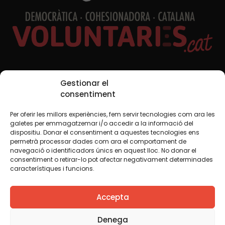
Xarxes Socials
Gestionar el
consentiment
Per oferir les millors experiències, fem servir tecnologies com ara les
TWT
YTB
IG
FB
IN
galetes per emmagatzemar i/o accedir a la informació del
dispositiu. Donar el consentiment a aquestes tecnologies ens
permetrà processar dades com ara el comportament de
navegació o identificadors únics en aquest lloc. No donar el
consentiment o retirar-lo pot afectar negativament determinades
Avís legal
Política de cookies
característiques i funcions.
Creiem que el coneixement s’ha de compartir. Per això
Accepta
fem servir una llicència Creative Commons, llevat que en
algun material indiquem el contrari. Us animem a copiar,
redistribuir, remesclar o transformar i crear els continguts
Denega