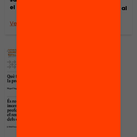
Incentius
el profesorado
econòmics per al
professorat
Veure’n més
Veure’n més