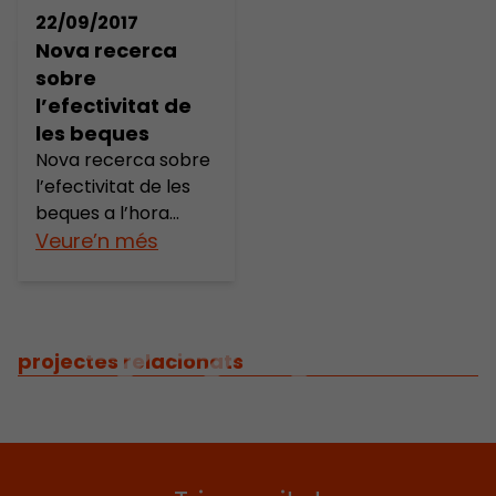
22/09/2017
Nova recerca
sobre
l’efectivitat de
les beques
Nova recerca sobre
l’efectivitat de les
beques a l’hora
d’evitar
Veure’n més
l’abandonament
dels estudis a
l’educació primària i
secundària,
projectes relacionats
especialment
entre? ?l’alumnat
més vulnerable??
Dia i hora: dimarts
26 de setembre de