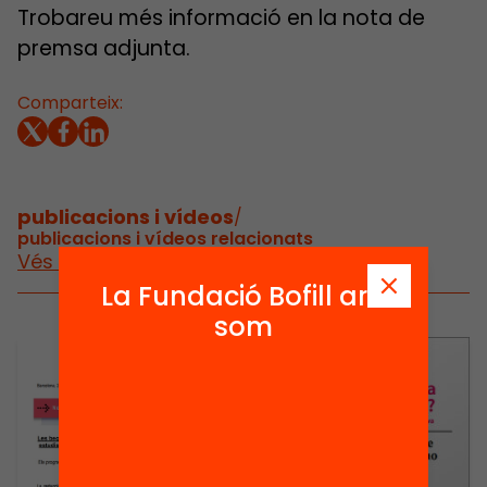
Trobareu més informació en la nota de
premsa adjunta.
Comparteix:
publicacions i vídeos
/
publicacions i vídeos relacionats
Vés a publicacions i vídeos
La Fundació Bofill ara
som