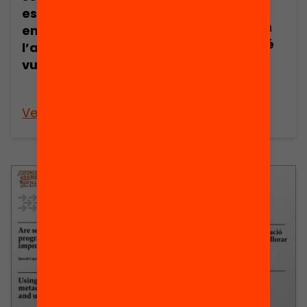
y la
especialment
metacognición
entre? ?
en el aula: ¿qué
l’alumnat més
funciona y en
vulnerable??
qué
condiciones?
Veure’n més
Veure’n més