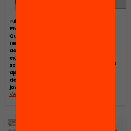
Publicació
Publicació
Quin impacte
Presentació:
tenen les
Quin impacte
activitats
tenen les
extraescolars
activitats
sobre els
extraescolars
aprenentatges
sobre els
dels infants i
aprenentatges
joves?
dels infants i
joves?
Veure’n més
Veure’n més