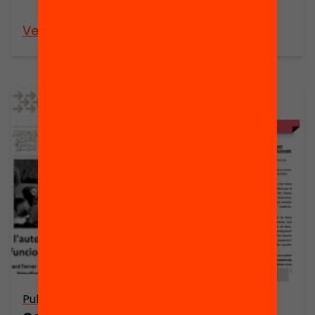
condicions?
Veure’n més
Veure’n més
Publicació
Publicació