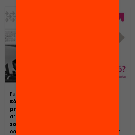
Publicació
Competencies
Són efectius els
for the 21st
programes
Century: How
d’educació
They Can Be
socioemocional
Learnt, Taught,
com a eina per