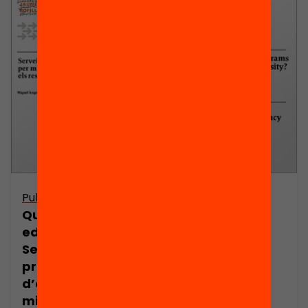
Publicació
What Works in
Què funciona en
Education:
educació?
Classroom
Serveixen els
Grouping and
programes
Individual
d’estiu per
Tutoring
millorar els