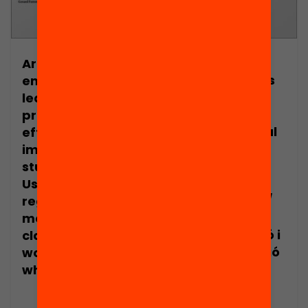
Are social and
Publicació
Són efectius els
emotional
programes
learning
d’educació
programs
socioemocional
effective tools to
com a eina per
improve
millorar les
students’ skills? /
competències
Using self-
de l’alumnat? /
regulation and
Com treballar
metacognition in
l’autoregulació i
class: what
la metacognició
works and under
a l’aula: què
what conditions?
funciona i en
quines