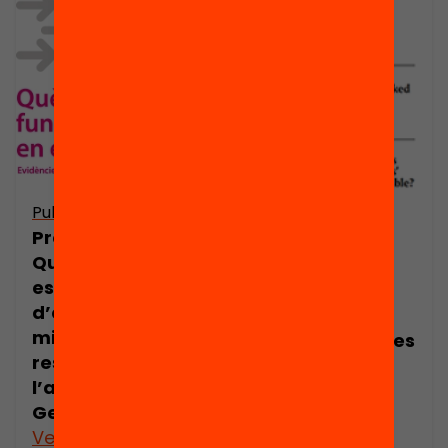
Publicació
Presentació:
Quines
estratègies
What Works in
d’agrupament
Education:
milloren els
Salary incentives
resultats de
for teachers
l’alumnat? Per
Gerard Ferrer
Veure’n més
Veure’n més