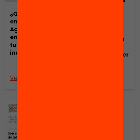
programes de
¿Qué funciona
tutorització
en educación?
individual
Agrupamientos
milloren els
en las aulas y
aprenentatges
tutorización
de l’alumnat
individual
desafavorit? per
Miquel Àngel
Alegre
Veure’n més
Veure’n més