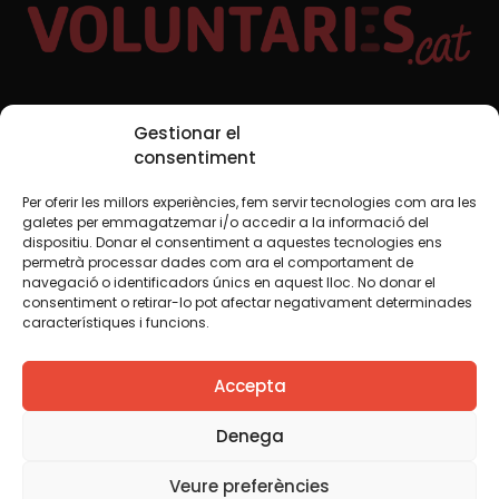
Xarxes Socials
Gestionar el
consentiment
Per oferir les millors experiències, fem servir tecnologies com ara les
TWT
YTB
IG
FB
IN
galetes per emmagatzemar i/o accedir a la informació del
dispositiu. Donar el consentiment a aquestes tecnologies ens
permetrà processar dades com ara el comportament de
navegació o identificadors únics en aquest lloc. No donar el
consentiment o retirar-lo pot afectar negativament determinades
Avís legal
Política de cookies
característiques i funcions.
Creiem que el coneixement s’ha de compartir. Per això
Accepta
fem servir una llicència Creative Commons, llevat que en
algun material indiquem el contrari. Us animem a copiar,
redistribuir, remesclar o transformar i crear els continguts
Denega
propis d’aquest web, per a qualsevol finalitat, inclosa la
comercial. Només us demanem que reconegueu
Veure preferències