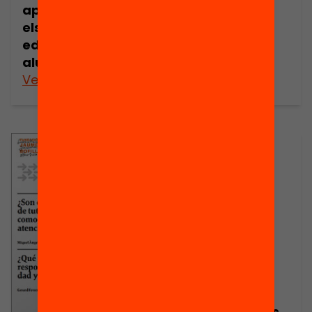
aprenentatges i
els resultats
educatius dels
alumnes?
Veure’n més
Veure’n més
Publicació
Presentació: Els