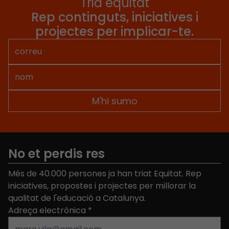
Tria equitat
2017 a les 18 h. Lloc:
Rep continguts, iniciatives i
Sala d’actes del
Palau Macaya de
projectes per implicar-te.
l’Obra Social ”la
Caixa”. (Pg. de Sant
Joan 108,
Barcelona) En el
[…]
No et perdis res
Més de 40.000 persones ja han triat Equitat. Rep
iniciatives, propostes i projectes per millorar la
qualitat de l'educació a Catalunya.
Adreça electrònica
*