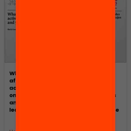
What impact do
¿Qué impacto
after-school
tienen las
activities have
actividades
on children’s
extraescolares
and youngsters’
sobre los
learning?
aprendizajes de
los niños y los
jóvenes?