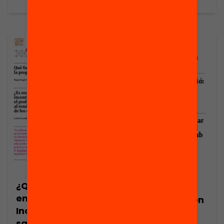
¿Qué funciona
Publicació
en educación?
Què funciona en
Incentivos
educació?
salariales para