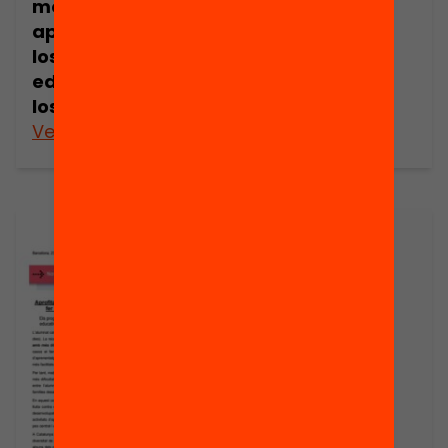
mejorar los
improving
aprendizajes y
learning and
los resultados
educational
educativos de
outcomes in
los alumnos?
students?
Veure’n més
Veure’n més