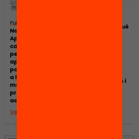
Publicació
Publicació
Presentació: Què
Nota de premsa:
funciona en
Aprofitar els
educació.
casals d’estiu
Serveixen els
per reforçar els
programes
aprenentatges
d’estiu per
pot fer guanyar
millorar els
a l’alumne 2
aprenentatges i
mesos de
resultats
progrés
educatius de
acadèmic
l’alumnat?
Veure’n més
Veure’n més