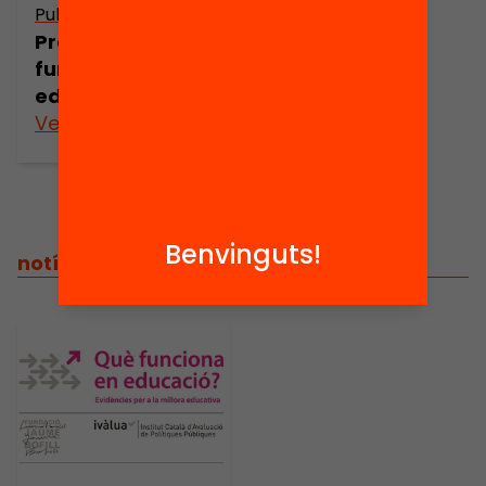
Publicació
Presentació: Què
funciona en
educació?
Veure’n més
Benvinguts!
notícies relacionades