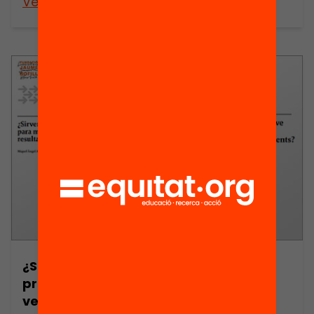
Veure’n més
Veure’n més
¿Sirven los
Are summer
programas de
programs
verano para
effective in