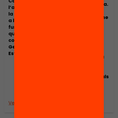
Com treballar
Nota de premsa.
l’autoregulació i
Ivàlua i la
la metacognició
Fundació Jaume
a l’aula: què
Bofill. Els
funciona i en
programes
quines
educatius que
condicions?
treballen
Gerard Ferrer-
habilitats com
Esteban
l’autonomia, la
motivació o les
competències
socioemocionals
milloren els
resultats de
l’alumnat
Veure’n més
Veure’n més