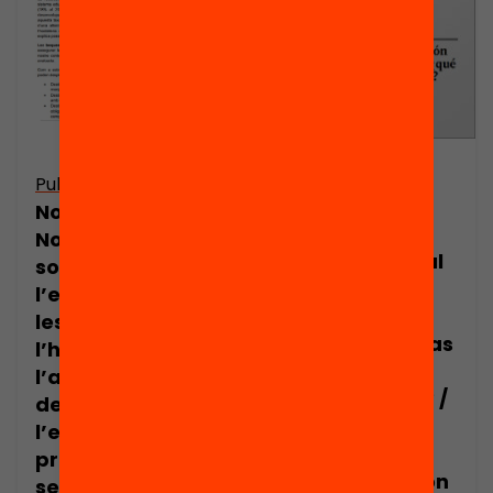
¿Son efectivos
Publicació
los programas
Nota de premsa:
de educación
Nova recerca
socioemocional
sobre
como
l’efectivitat de
herramienta
les beques a
para mejorar las
l’hora d’evitar
competencias
l’abandonament
del alumnado? /
dels estudis a
Cómo trabajar
l’educació
la
primària i
autorregulación
secundària,