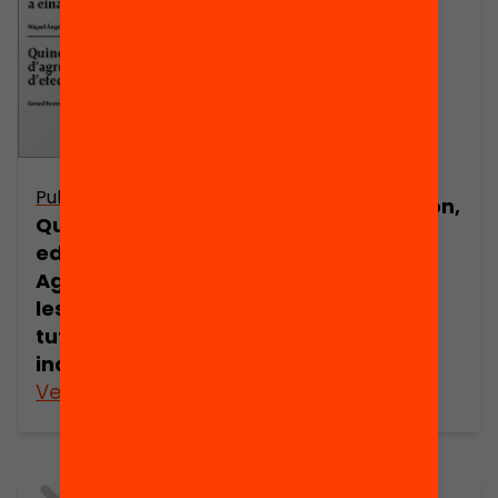
Presentació:
What Works in
Education: A
Publicació
Quiet Revolution,
Què funciona en
by Robert E.
educació?
Slavin
Agrupaments a
les aules i
tutorització
individual
Veure’n més
Veure’n més