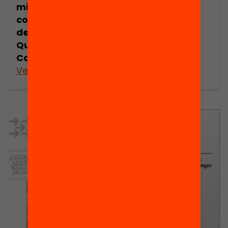
and Evaluated
millorar les
by Maurice J.
competències
Elias
de l’alumnat?
Queralt
Capsada
Veure’n més
Veure’n més