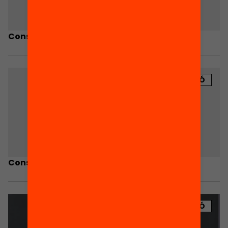
Consells Ciutadans Rubí
PUBLICACIÓ
Consells ciutadans de Corbera
PUBLICACIÓ