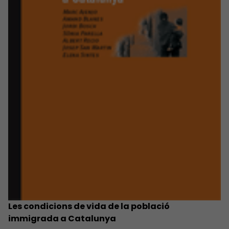
Les condicions de vida de la població
immigrada a Catalunya