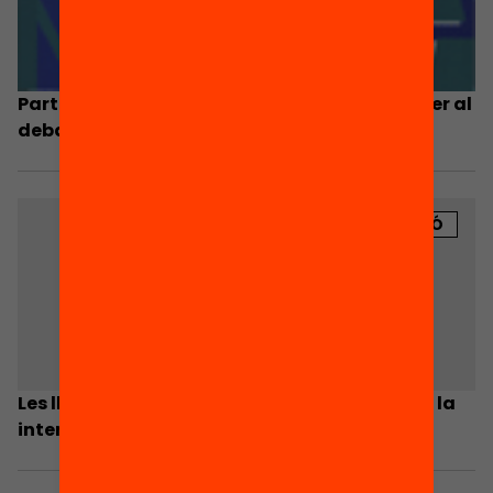
Participació i sistema electoral: propostes per al
debat
PUBLICACIÓ
Les llengües en l’educació: el plurilingüisme i la
internacionalització