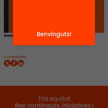
Benvinguts!
Immigrants als instituts
Comparteix:
Tria equitat
Rep continguts, iniciatives i