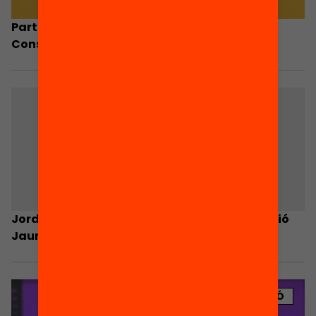
Participació ciutadana i govern local: els
Consells Ciutadans
Jordi Sànchez deixa la direcció de la Fundació
Jaume Bofill
PUBLICACIÓ