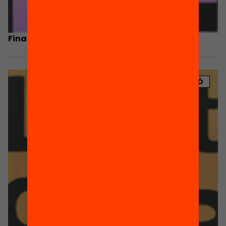
Finançament dels partits polítics
PUBLICACIÓ