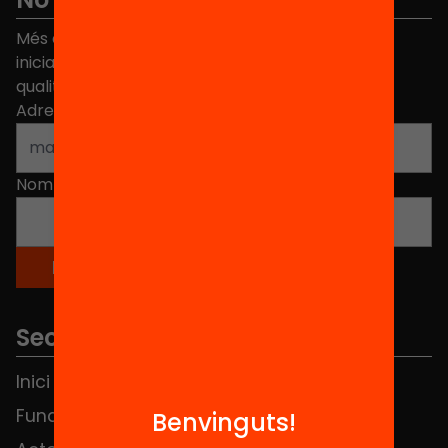
Més de 40.000 persones ja han triat Equitat. Rep
iniciatives, propostes i projectes per millorar la
qualitat de l'educació a Catalunya.
Adreça electrònica
*
Nom
*
Seccions
Inici
Notícies
Fundació
FAQS
Benvinguts!