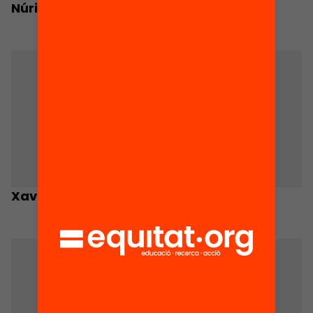
Núria Quintana
Xavier Rambla
Autor
Xavier Ramos
Carolina Recio
Cáceres