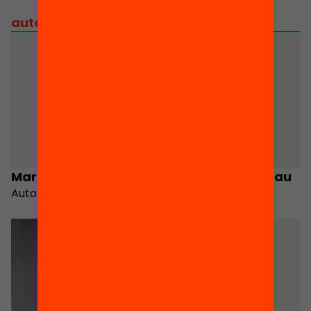
autors
/
equip implicat
Marc Ajenjo Cosp
Sara Ayllón Gatnau
Autor