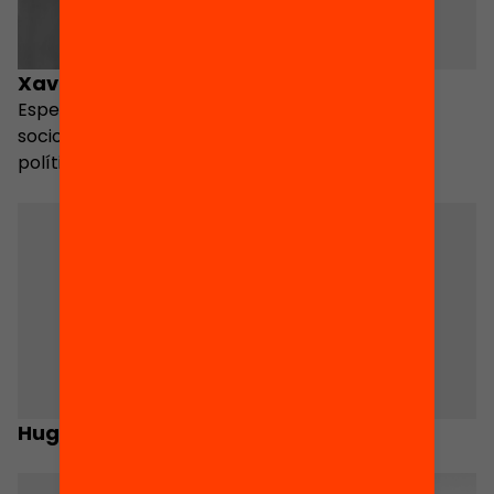
Xavier Bonal
Albert Fabà
Especialista en
Autor
sociologia de l’educació i
política educativa
Hug Llàcer
Jofre López