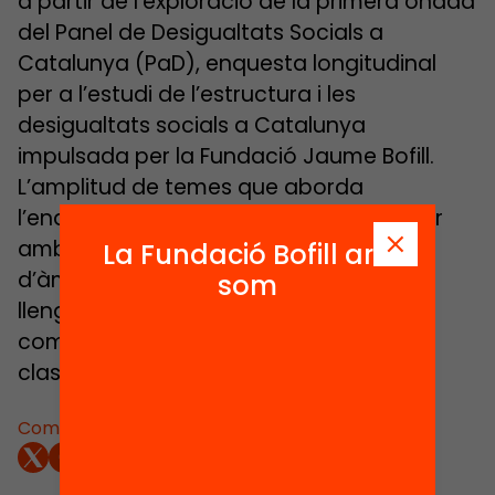
a partir de l’exploració de la primera onada
del Panel de Desigualtats Socials a
Catalunya (PaD), enquesta longitudinal
per a l’estudi de l’estructura i les
desigualtats socials a Catalunya
impulsada per la Fundació Jaume Bofill.
L’amplitud de temes que aborda
l’enquesta, tot combinant el nivell de llar
amb l’individual, ha permès anàlisis
La Fundació Bofill ara
d’àmbits específics (treball, habitatge,
som
llengua, salut, ingressos, educació) així
com anàlisis transversals (estudi de les
classes socials, la joventut, els fills).
Comparteix: