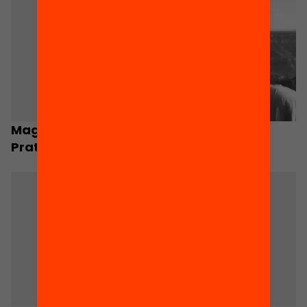
Magda Mercader
Pau Miret
Prats