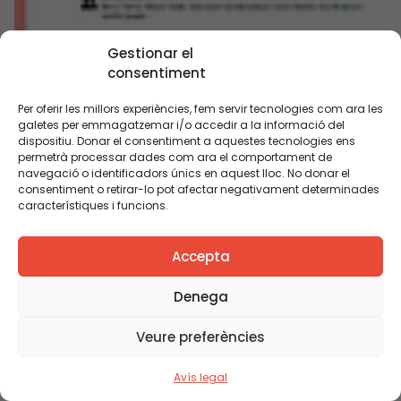
Gestionar el
consentiment
Per oferir les millors experiències, fem servir tecnologies com ara les
galetes per emmagatzemar i/o accedir a la informació del
dispositiu. Donar el consentiment a aquestes tecnologies ens
permetrà processar dades com ara el comportament de
navegació o identificadors únics en aquest lloc. No donar el
consentiment o retirar-lo pot afectar negativament determinades
característiques i funcions.
Accepta
Denega
Com s’impliquen mares i pares en la millora de
l’escola?
Veure preferències
Avís legal