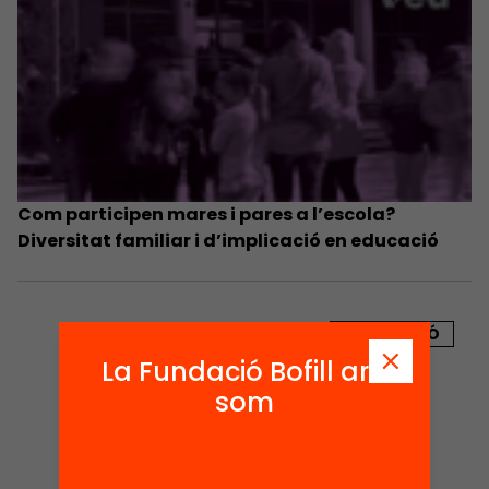
Com participen mares i pares a l’escola?
Diversitat familiar i d’implicació en educació
PUBLICACIÓ
La Fundació Bofill ara
som