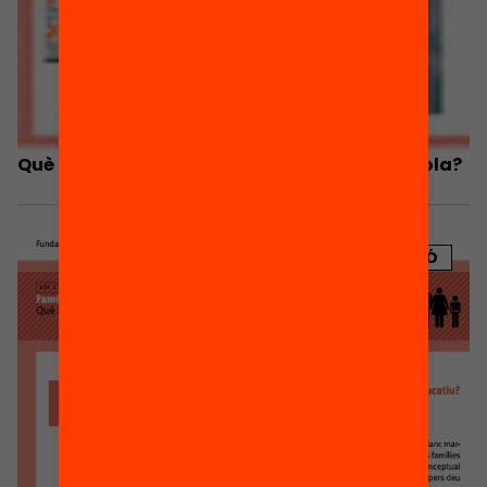
Què estan fent les famílies per millorar l’escola?
PUBLICACIÓ