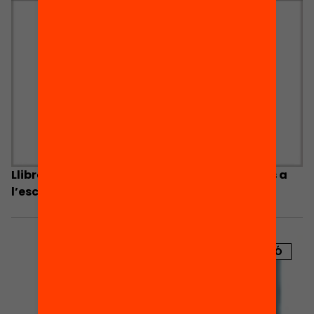
Llibre Blanc de la participació de les famílies a
l’escola
PUBLICACIÓ