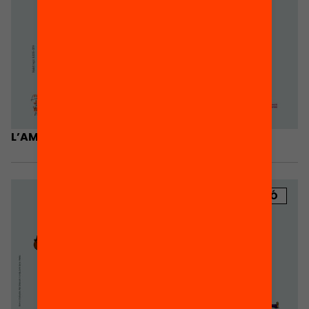
L’AMPA és escola. Pòster A3
PUBLICACIÓ