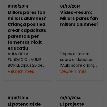
de manifest que la
famílies a les
01/10/2014
01/10/2014
seva presència i
escoles, el projecte
Millors pares fan
Vídeo-resum:
tasca a les escoles
«Famílies amb veu»
millors alumnes?
Millors pares fan
catalanes és un fet, i
posa punt i seguit en
Criança positiva:
millors alumnes?
que sense la seva
la seva tasca
crear capacitats
implicació el
d’agrupar el sector
parentals per
sistema educatiu
de les famílies. En el
fomentar l’èxit
actual no seria el
marc del I Fòrum de
educatiu
mateix. La trobada
les Famílies i […]
incorporava […]
AULA DE LA
Vegeu el resum
FUNDACIÓ JAUME
sobre el debat de
BOFILL Dijous 28 de
l’Aula sobre criança
novembre de 2013 a
Veure’n més
positiva en què van
Veure’n més
les 18.30 h a l’Auditori
participar Raquel-
MACBA la Fundació
Amaya Martínez
Jaume Bofill va
González, una de les
debatre sobre les
principals expertes
01/10/2014
01/10/2014
qüestions següents:
sobre la qüestió a
El potencial de
El projecte
Com influeix l’entorn
l’Estat, Elena Boira,