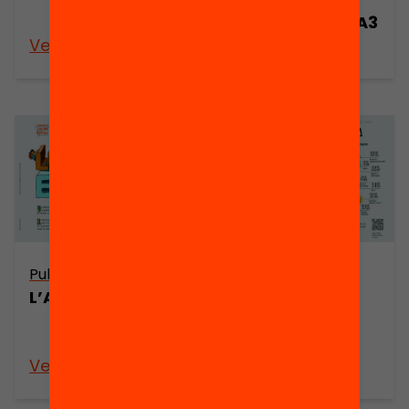
escola. Pòster A3
Veure’n més
Veure’n més
Publicació
Publicació
L’AMPA és escola
Gestió
econòmica de
l’AMPA
Veure’n més
Veure’n més