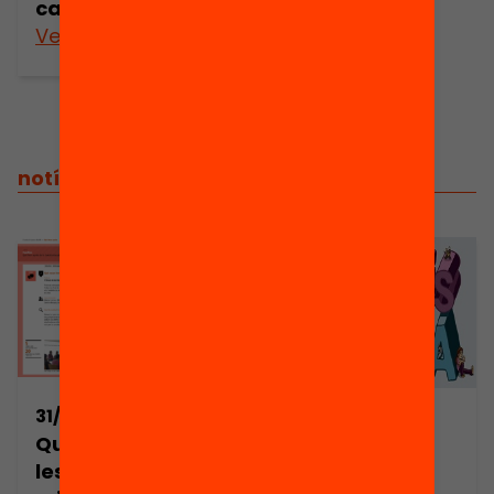
canviar l’escola
Veure’n més
notícies relacionades
31/08/2016
20/10/2014
Què estan fent
Infografia
les famílies per
L’AMPA ÉS