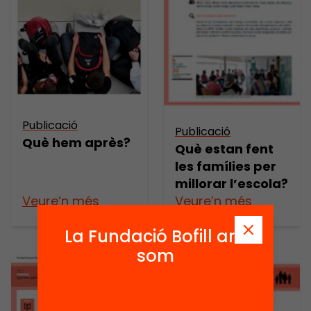
Publicació
Publicació
Què hem après?
Què estan fent
les famílies per
millorar l’escola?
Veure’n més
Veure’n més
La Fundació Bofill ara
som