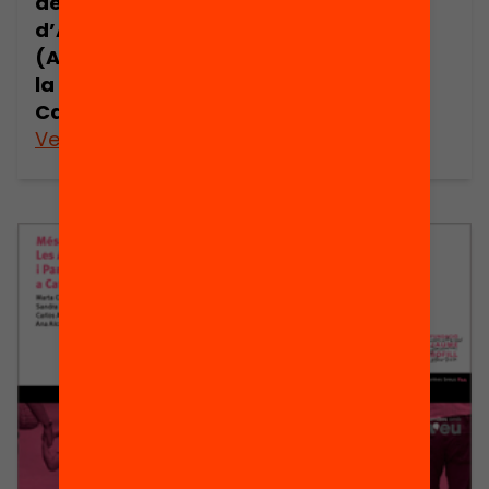
de Mares i Pares
contribució de
d’Alumnes
les AMPA en la
(AMPA). Estat de
qualitat
la qüestió a
educativa
Catalunya
Veure’n més
Veure’n més