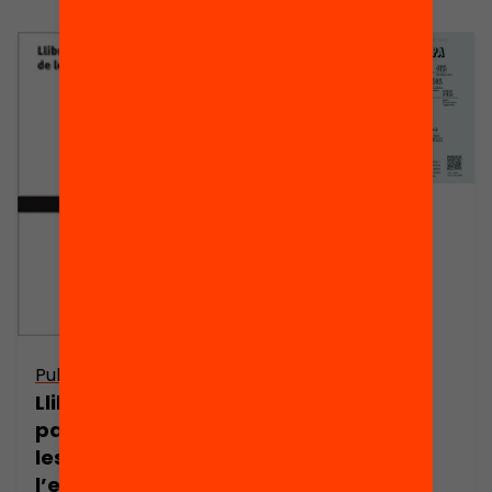
Publicació
Serveis que
ofereixen les
l’AMPA
Publicació
Llibre Blanc de la
participació de
les famílies a
l’escola