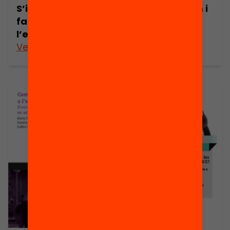
S’impliquen les
famílies hi som i
famílies a
volem ser-hi
l’escola?
més
Veure’n més
Veure’n més