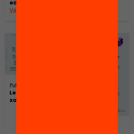
educatiu?
Veure’n més
Veure’n més
Publicació
Les AMPA fan
xarxa
Publicació
L’AMPA és