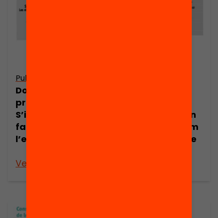
Publicació
Publicació
Dossier de
Dossier de
premsa:
premsa: Les
S’impliquen les
famílies prenen
famílies a
la iniciativa com
l’escola?
a sector clau de
l’educació
Veure’n més
Veure’n més