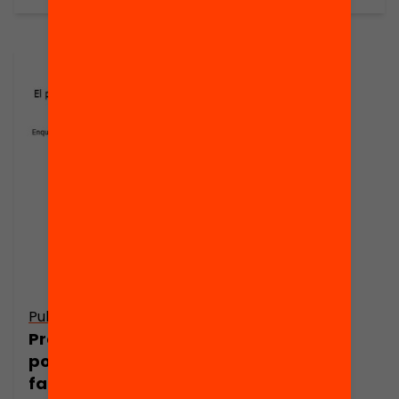
Publicació
Presentació: El
potencial de les
famílies per