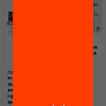
Publicació
Implicació de les
famílies i l’AMPA
Publicació
Presentació:
Quins pares
entren a l’escola
i quins es
queden a la