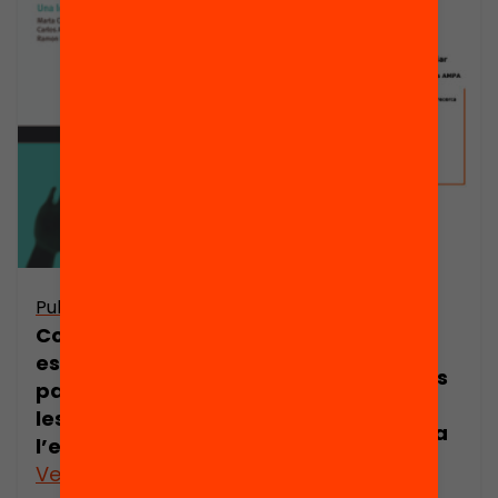
Publicació
Publicació
Dossier de
Consells
premsa: El
escolars i
potencial de les
participació de
famílies per
les famílies a
canviar l’escola
l’escola
Veure’n més
Veure’n més