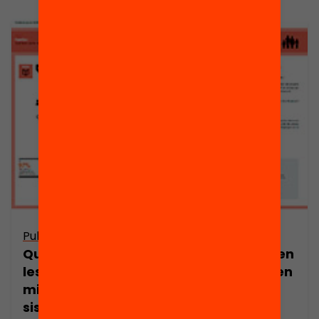
Publicació
Publicació
Quin és el rol de
Com s’impliquen
les AMPA en la
mares i pares en
millora del
la millora de
sistema
l’escola?