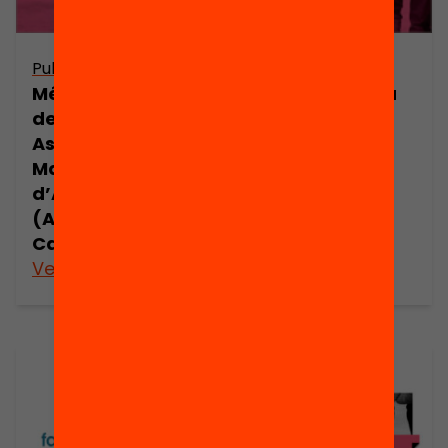
Publicació
Arxiu
Més que un gra
Més que un gra
de sorra. Les
de sorra
Associacions de
Mares i Pares
d’Alumnes
(AMPA) a
Catalunya
Veure’n més
Veure’n més