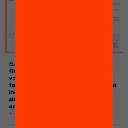
Publicació
Publicació
Quin full de ruta
Quin és el grau
volen les
de participació
famílies per
de les famílies a
incidir en el
l’escola?
sistema
educatiu?
Veure’n més
Veure’n més