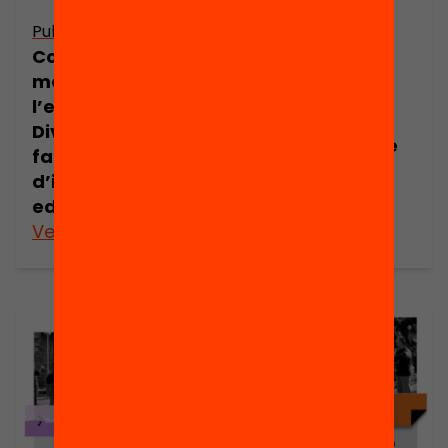
Publicació
Publicació
Dossier de
Com participen
premsa:
mares i pares a
Consells
l’escola?
escolars i
Diversitat
participació de
familiar i
les famílies a
d’implicació en
l’escola
educació
Veure’n més
Veure’n més