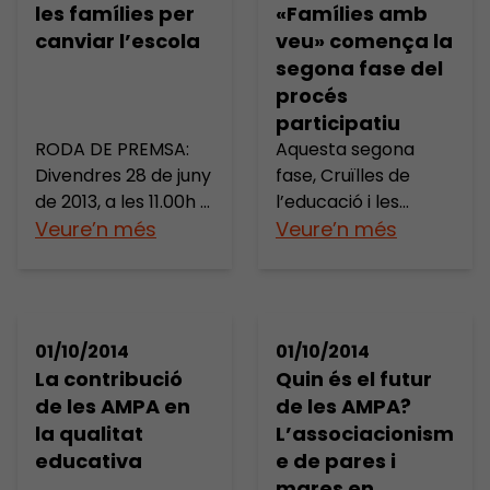
les famílies per
«Famílies amb
familiar en
Miguel Ángel
canviar l’escola
veu» comença la
l’aprenentatge i en
Franconetti, i Anna
segona fase del
l’èxit educatiu? Com
Ramis, de qui podeu
procés
es pot potenciar el
llegir dues entrades
participatiu
desenvolupament
sobre el tema al
RODA DE PREMSA:
Aquesta segona
de les capacitats
blog:
Divendres 28 de juny
fase, Cruïlles de
dels pares i mares
http://www.annara
de 2013, a les 11.00h a
l’educació i les
per a la […]
mis.cat/2013/12/pot
la Sala d’actes del
Veure’n més
famílies a l’horitzó
Veure’n més
ser-lescola-un-
Col·legi Oficial de
2025, consisteix en
bon-lloc-on-
Doctors i Llicenciats
cinc trobades a les
fomentar.html
en Filosofia i Lletres i
quals participaran
http://www.annara
en Ciències de
150 persones –
mis.cat/2013/12/els-
01/10/2014
01/10/2014
Catalunya (Rambla
mares, pares,
resultats-pisa-i-els-
La contribució
Quin és el futur
de Catalunya, 8,
directors de centre,
pares-lescola.html
de les AMPA en
de les AMPA?
pral.), Ismael
tècnics d’educació,
Què és la criança
la qualitat
L’associacionism
Palacín, director de
representants de
positiva? Quin […]
educativa
e de pares i
la Fundació Jaume
moviments i
mares en