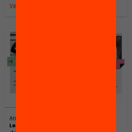
Veure’n més
Veure’n més
Publicació
Arxiu
Dossier de
Les Associacions
premsa: La