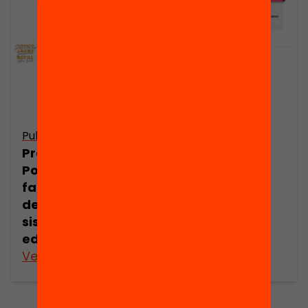
Publicació
Publicació
Presentació:
Presentació:
Poden ser les
Quin és el futur
families palanca
de les AMPA?
de canvi del
sistema
educatiu?
Veure’n més
Veure’n més