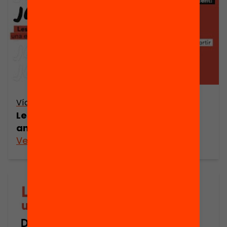
Vídeo
Les evidències a l’aula: una educació
amb fonament
Veure’n més