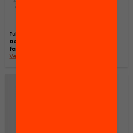
Publicació
Dossier de premsa: El potencial de les
famílies per canviar l’escola
Veure’n més