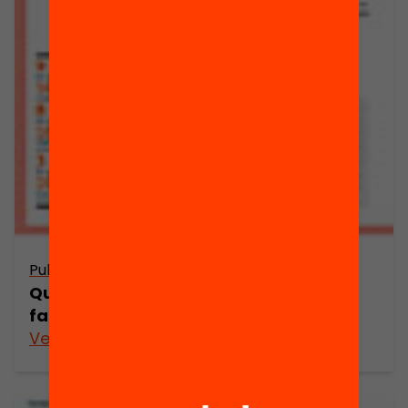
Publicació
Quin és el grau de participació de les
famílies a l’escola?
Veure’n més