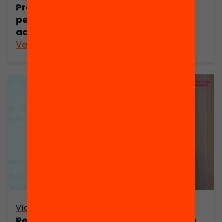
Presentació. Com organitzar el centre
per donar una bona orientació i
acompanyament a tot l’alumnat?
Veure’n més
Vídeo
Resum: Orientació i assessorament en