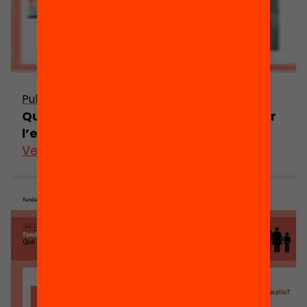
Publicació
Què estan fent les famílies per millorar
l’escola?
Veure’n més