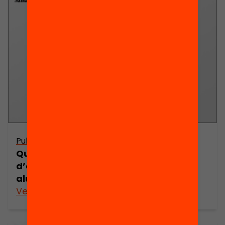
Publicació
Quin impacte tenen els programes
d’orientació i assessorament en els
alumnes?
Veure’n més