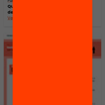
Publicació
Quin és el rol de les AMPA en la millora
del sistema educatiu?
Veure’n més