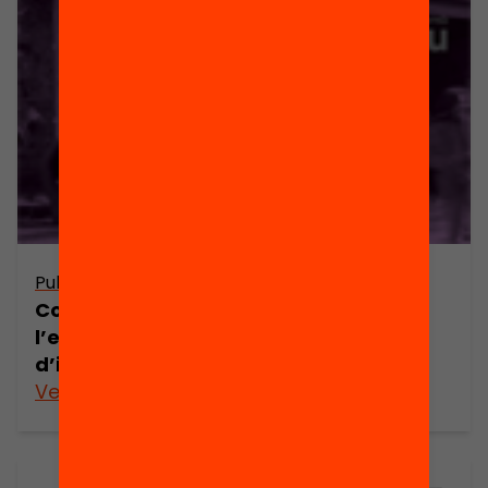
Publicació
Com participen mares i pares a
l’escola? Diversitat familiar i
d’implicació en educació
Veure’n més