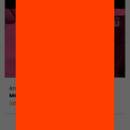
Arxiu
Més que un gra de sorra
Veure’n més