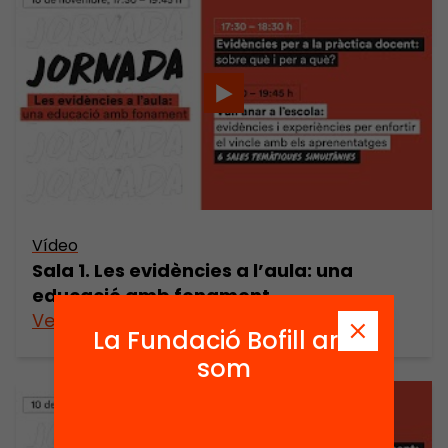
Vídeo
Sala 1. Les evidències a l’aula: una
educació amb fonament
Veure’n més
La Fundació Bofill ara
som