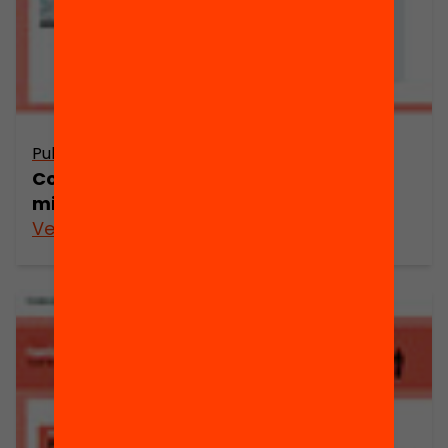
Publicació
Com s’impliquen mares i pares en la
millora de l’escola?
Veure’n més