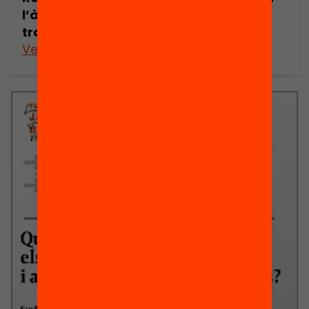
l’àmbit educatiu: com millorar les
trajectòries d’èxit de l’alumnat?
Veure’n més