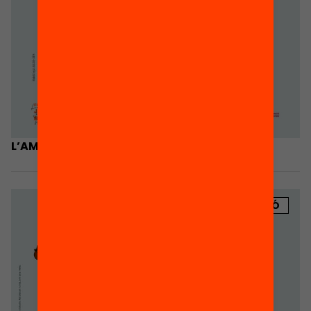
L’AMPA és escola. Pòster A3
PUBLICACIÓ