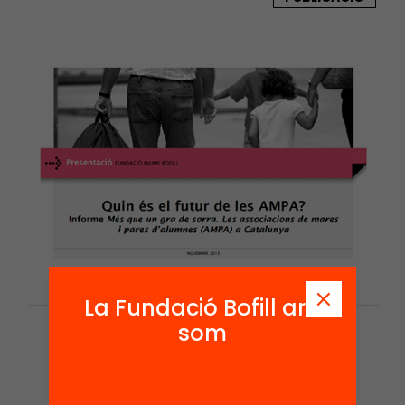
La Fundació Bofill ara
som