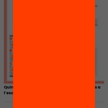
Quin és el grau de participació de les famílies a
l’escola?