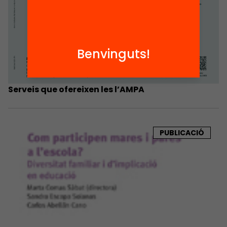
Benvinguts!
Serveis que ofereixen les l’AMPA
PUBLICACIÓ