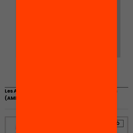
Les Associacions de Mares i Pares d’Alumnes
(AMPA). Estat de la qüestió a Catalunya
PUBLICACIÓ