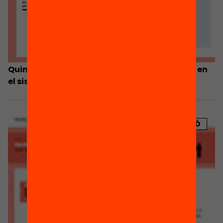
Quin full de ruta volen les famílies per incidir en
el sistema educatiu?
PUBLICACIÓ