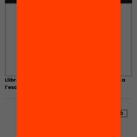
Llibre Blanc de la participació de les famílies a
l’escola
PUBLICACIÓ