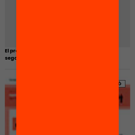
El projecte «Famílies amb veu» comença la
segona fase del procés participatiu
PUBLICACIÓ