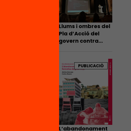
cades.
Llums i ombres del
Pla d’Acció del
govern contra
l’abandonament
escolar
PUBLICACIÓ
ar d’un
iu, però
que
ns de
atur,
L’abandonament