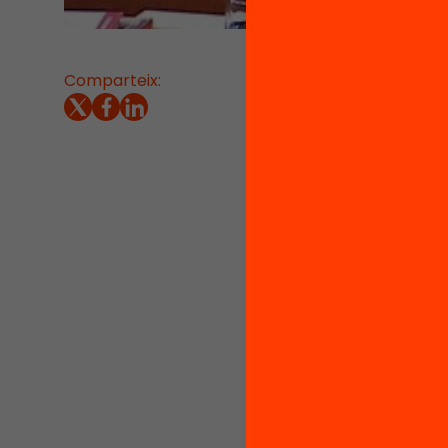
Comparteix:
11/11/202
La refe
Elena S
compar
Formaci
moment, 
catalan
Ho ha f
abandon
L’aband
l’educa
cicles 
molt co
14% del