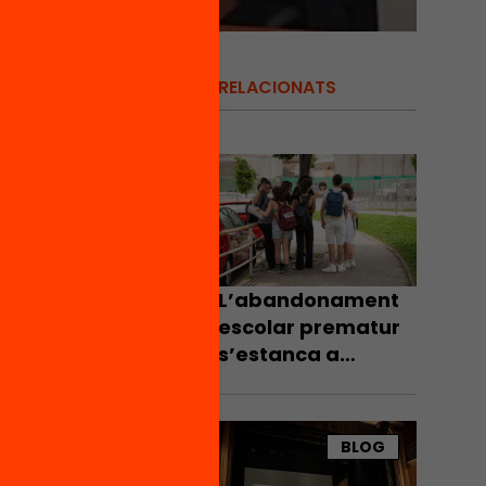
RELACIONATS
ar,
i
in
s joves
e
L’abandonament
escolar prematur
:
s’estanca a
sició a
Catalunya el 2025
at i als
ografia
ecta el
BLOG
altes de