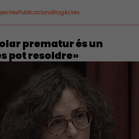
ojectes
Publicacions
Blog
Actes
lar prematur és un
s pot resoldre»