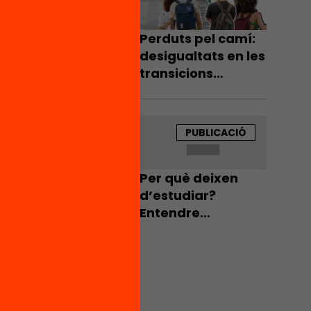
Perduts pel camí:
desigualtats en les
ormatius
transicions
s en un
educatives
fra és
després de l’ESO
ts que
PUBLICACIÓ
talunya
”.
Per què deixen
catiu
d’estudiar?
quan
Entendre
l’abandonament
ot
escolar, per
combatre’l
t que