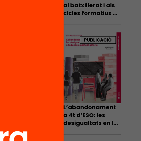
lectiu
al batxillerat i als
a en
cicles formatius de
apacitat
grau mitjà
PUBLICACIÓ
nseguit
en els
r per
i
s
L’abandonament
a 4t d’ESO: les
desigualtats en la
 just
transició a
t que
l’educació