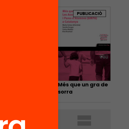
la qüestió a
na és de
Catalunya
PUBLICACIÓ
e Marta
ció
587
untes i
eu
fill (93
Més que un gra de
sorra