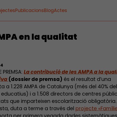
ojectes
Publicacions
Blog
Actes
MPA en la qualitat
14
E PREMSA:
La contribució de les AMPA a la qual
iva
(dossier de premsa)
és el resultat d’una
a a 1.228 AMPA de Catalunya (més del 40% del
educatius) i a 1.508 directors de centres públic
ats que imparteixen escolarització obligatòria.
sta, duta a terme a través del
projecte «Famíl
porta per primera vegada dades sistemàtiques