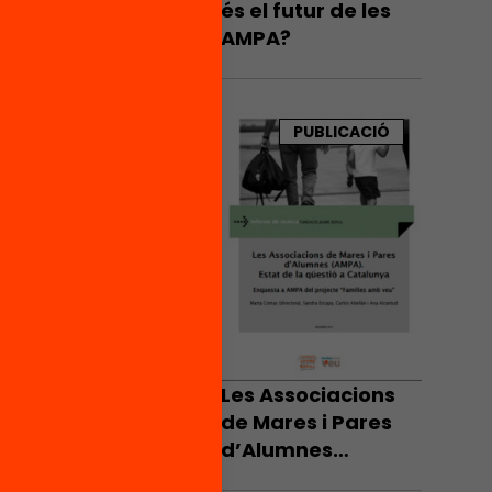
és el futur de les
ots els
AMPA?
, que
zar els
PUBLICACIÓ
entres
tacions
el
i un 5%
 majors
Les Associacions
de Mares i Pares
rové de
d’Alumnes
(AMPA). Estat de
cés. Les