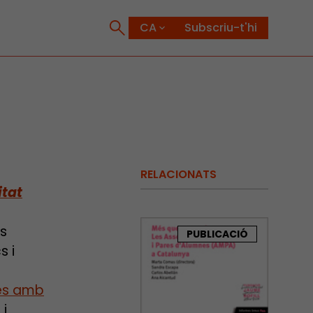
Subscriu-t'hi
RELACIONATS
itat
s
PUBLICACIÓ
s i
ies amb
 i