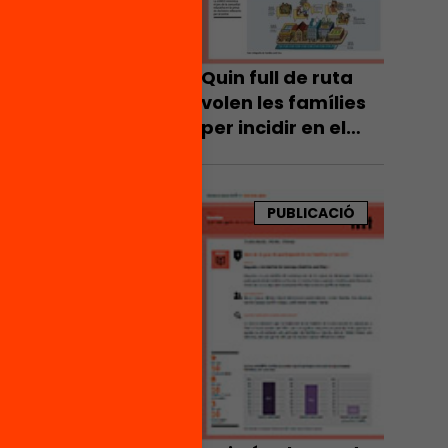
Quin full de ruta
volen les famílies
per incidir en el
sistema educatiu?
PUBLICACIÓ