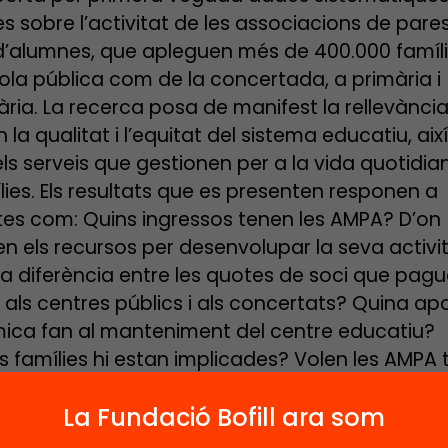
s sobre l’activitat de les associacions de pares
’alumnes, que apleguen més de 400.000 famíli
cola pública com de la concertada, a primària i
ria. La recerca posa de manifest la rellevància
la qualitat i l’equitat del sistema educatiu, aix
els serveis que gestionen per a la vida quotidia
ílies. Els resultats que es presenten responen a
es com: Quins ingressos tenen les AMPA? D’on
n els recursos per desenvolupar la seva activit
a diferència entre les quotes de soci que pagu
s als centres públics i als concertats? Quina ap
ca fan al manteniment del centre educatiu?
 famílies hi estan implicades? Volen les AMPA t
es en la presa de decisions, com per exemple l
La Fundació Bofill ara som
ació del centre, l’elecció del director o l’admis
es? Quins reptes tenen les AMPA per al seu