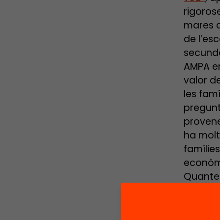
rigorose
mares d
de l’es
secundà
AMPA en 
valor d
les fam
pregunt
provene
ha molt
famílie
econòmi
Quantes
major p
program
d’alumn