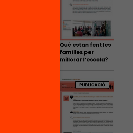
Què estan fent les
famílies per
millorar l’escola?
PUBLICACIÓ