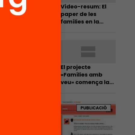
Vídeo-resum: El
paper de les
famílies en la
millora de l’escola
i del sistema
educatiu
El projecte
«Famílies amb
veu» comença la
segona fase del
procés
participatiu
PUBLICACIÓ