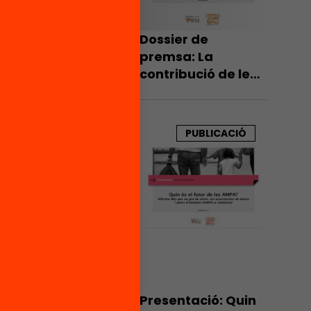
PA
es
Dossier de
acitat
premsa: La
contribució de les
AMPA en la
s
qualitat educativa
estinen
alitat
PUBLICACIÓ
ugera
ta anual
a
majoria
Presentació: Quin
%