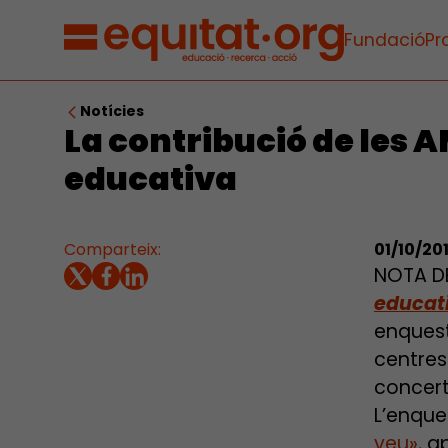
Fundació
Pr
Notícies
La contribució de les A
educativa
Comparteix:
01/10/20
NOTA D
educat
enquest
centres 
concert
L’enque
veu»
, a