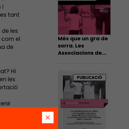
 i
es tant
 de les
Més que un gra de
í com el
sorra. Les
na de
Associacions de
Mares i Pares
d’Alumnes (AMPA)
at? Hi
a Catalunya
PUBLICACIÓ
en les
ortació
enir
a
sió