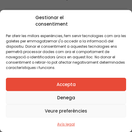
Gestionar el
PUBLICACIÓ
consentiment
Per oferir les millors experiències, fem servir tecnologies com ara les
galetes per emmagatzemar i/o accedir a la informació del
dispositiu. Donar el consentiment a aquestes tecnologies ens
permetrà processar dades com ara el comportament de
navegació o identificadors únics en aquest lloc. No donar el
consentiment o retirar-lo pot afectar negativament determinades
característiques i funcions.
Accepta
Denega
Veure preferències
Avís legal