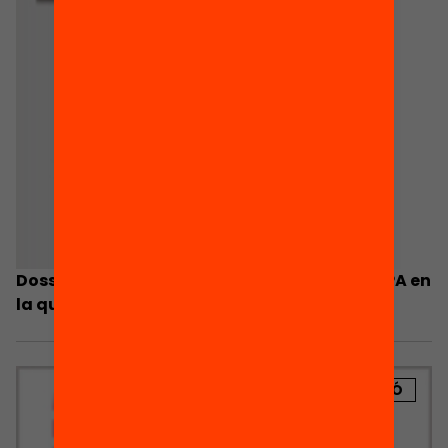
Dossier de premsa: La contribució de les AMPA en
la qualitat educativa
PUBLICACIÓ