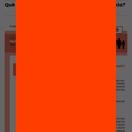
Què estan fent les famílies per millorar l’escola?
PUBLICACIÓ