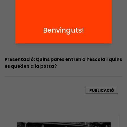
Benvinguts!
Presentació: Quins pares entren a l’escola i quins
es queden a la porta?
PUBLICACIÓ