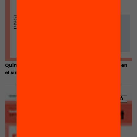
Quin full de ruta volen les famílies per incidir en
el sistema educatiu?
PUBLICACIÓ