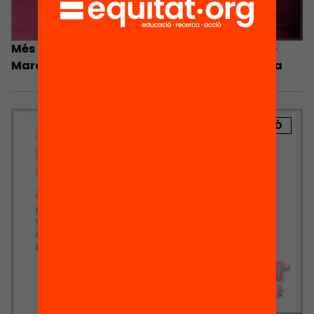
Més que un gra de sorra. Les Associacions de
Mares i Pares d’Alumnes (AMPA) a Catalunya
PUBLICACIÓ