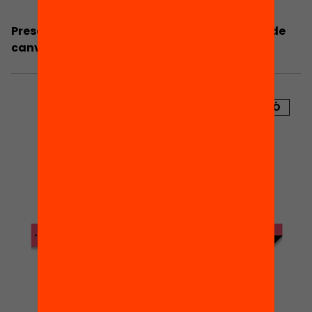
Presentació: Poden ser les families palanca de
canvi del sistema educatiu?
PUBLICACIÓ