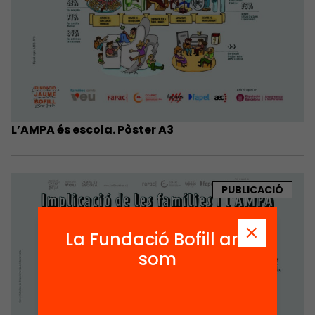
L’AMPA és escola. Pòster A3
PUBLICACIÓ
La Fundació Bofill ara
som