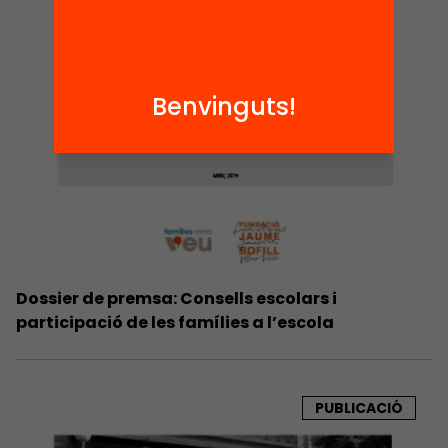
Benvinguts!
Dossier de premsa: Consells escolars i
participació de les famílies a l’escola
PUBLICACIÓ