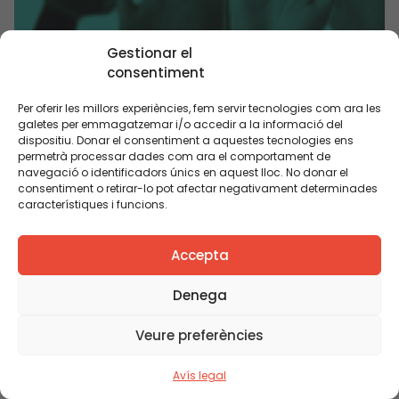
Gestionar el
Consells escolars i participació de les famílies a
consentiment
l’escola
Per oferir les millors experiències, fem servir tecnologies com ara les
galetes per emmagatzemar i/o accedir a la informació del
dispositiu. Donar el consentiment a aquestes tecnologies ens
PUBLICACIÓ
permetrà processar dades com ara el comportament de
navegació o identificadors únics en aquest lloc. No donar el
consentiment o retirar-lo pot afectar negativament determinades
característiques i funcions.
Accepta
Denega
Veure preferències
Avís legal