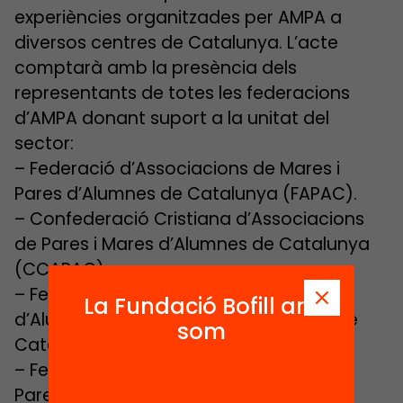
experiències organitzades per AMPA a
diversos centres de Catalunya. L’acte
comptarà amb la presència dels
representants de totes les federacions
d’AMPA donant suport a la unitat del
sector:
– Federació d’Associacions de Mares i
Pares d’Alumnes de Catalunya (FAPAC).
– Confederació Cristiana d’Associacions
de Pares i Mares d’Alumnes de Catalunya
(CCAPAC).
– Federació d’Associacions de Pares
La Fundació Bofill ara
d’Alumnes d’Ensenyament Secundari de
som
Catalunya (FAPAES).
– Federació d’Associacions de Mares i
Pares d’Escoles Lliures de Catalunya