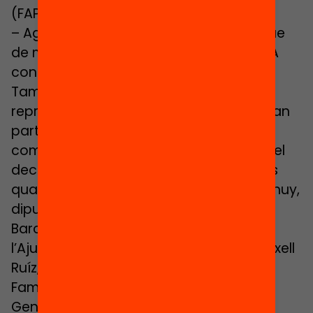
(FAPEL).
– Agrupació Escolar Catalana (AEC), que
de moment no té una federació d’AMPA
constituïda en paral·lel.
També es comptarà amb els
representants dels pares i mares que han
participat en la confecció de l’agenda
compartida de les famílies que llegiran el
decàleg davant les autoritats (entre les
quals intervindran l’Il·lm. Sr. Gerard Ardanuy,
diputat d’educació de la Diputació de
Barcelona i Regidor d’educació de
l’Ajuntament de Barcelona i la Sra. Mertixell
Ruíz, directora general d’Atenció a la
Família i Comunitat Educativa de la
Generalitat de Catalunya) i els hi faran