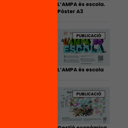
L’AMPA és escola.
Pòster A3
PUBLICACIÓ
L’AMPA és escola
PUBLICACIÓ
Gestió econòmica