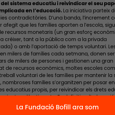
 del sistema educatiu i reivindicar el seu pa
implicada en l’educació.
La iniciativa parteix 
ies contradictòries. D’una banda, l’increment 
r afegit que les famílies aporten a l’escola, sigu
e recursos monetaris (un gran esforç econòm
a créixer, tant a la pública com a la privada
ada) o amb l’aportació de temps voluntari. L
zen milers de famílies cada setmana, donen ser
rs de milers de persones i gestionen una gran
at de recursos econòmics, moltes escoles co
reball voluntari de les famílies per mantenir la
t, nombroses famílies s’organitzen per posar e
es educatius propis, per reivindicar els drets e
minats col·lectius, etc. En definitiva, l’educació
’una mobilització i un esforç creixents de les fa
La Fundació Bofill ara som
 gran mobilització contrasta amb la feblesa d