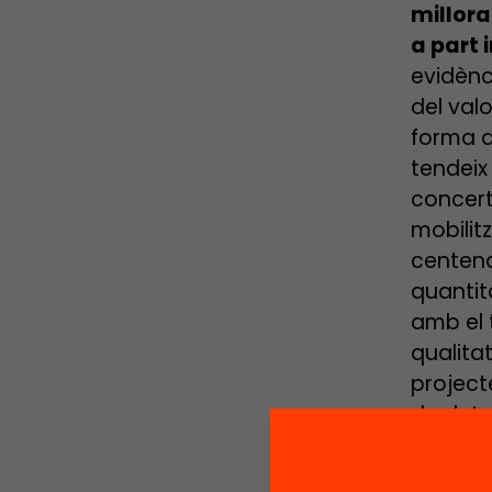
millora
a part 
evidènc
del valo
forma d
tendeix 
concert
mobilit
centena
quantit
amb el t
qualita
project
de deter
centre d
Aquesta