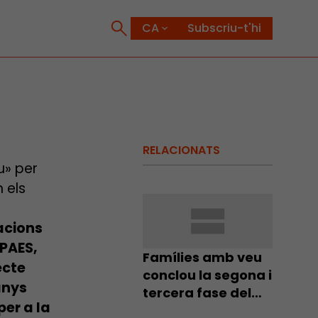
Subscriu-t'hi
RELACIONATS
u» per
 els
acions
PAES,
Famílies amb veu
ecte
conclou la segona i
anys
tercera fase del
per a la
procés