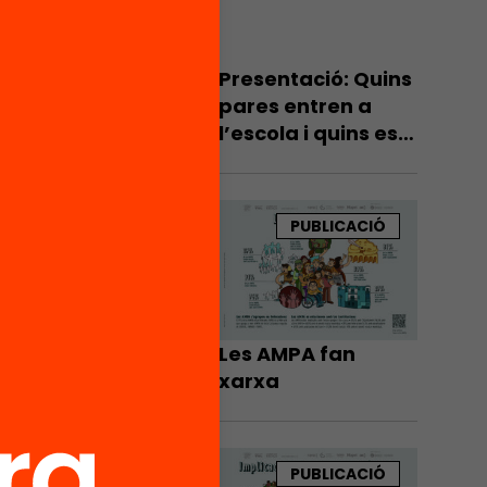
per la
es han
Presentació: Quins
.
pares entren a
l’escola i quins es
jecte
queden a la porta?
a una
nes
a.
PUBLICACIÓ
Les AMPA fan
xarxa
PUBLICACIÓ