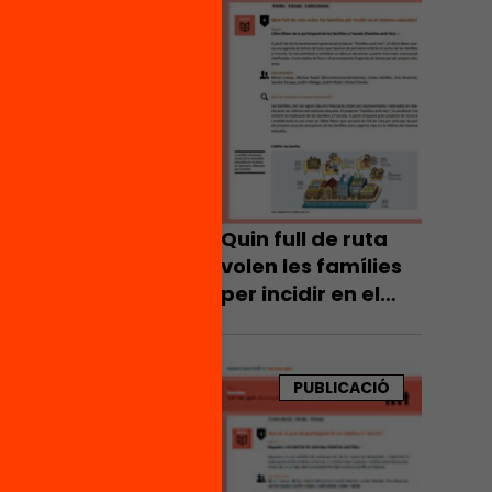
 es
 les
a
nsell
s de la
que
pot
Quin full de ruta
s de la
volen les famílies
mal.
per incidir en el
sistema educatiu?
rteix
ells
PUBLICACIÓ
ó i el
egades a