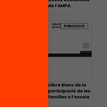
de l’AMPA
PUBLICACIÓ
Llibre Blanc de la
participació de les
famílies a l’escola