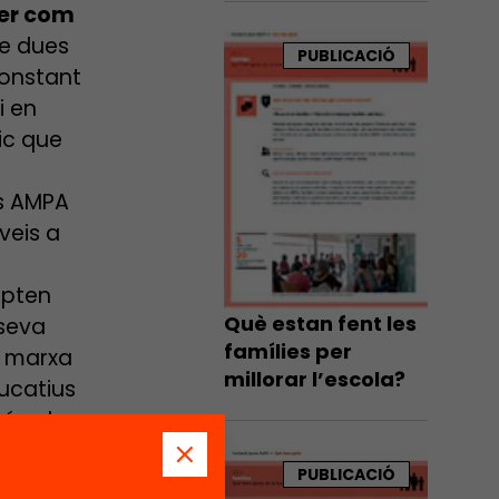
per com
participatiu amb
mares i pares a
de dues
PUBLICACIÓ
Barcelona
constant
i en
ic que
es AMPA
veis a
mpten
Què estan fent les
 seva
famílies per
n marxa
millorar l’escola?
ducatius
 és al
mílies.
PUBLICACIÓ
e la veu