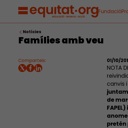
Fundació
Pr
Notícies
Famílies amb veu
Comparteix:
01/10/20
NOTA DE
reivindi
canvis 
juntam
de mar
FAPEL) 
anome
pretén 