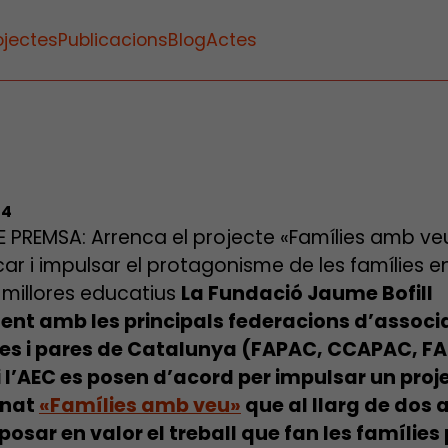
ojectes
Publicacions
Blog
Actes
14
 PREMSA: Arrenca el projecte «Famílies amb ve
car i impulsar el protagonisme de les famílies en
i millores educatius
La Fundació Jaume Bofill
ent amb les principals federacions d’associ
es i pares de Catalunya (FAPAC, CCAPAC, FA
i l’AEC es posen d’acord per impulsar un proj
nat
«Famílies amb veu»
que al llarg de dos 
posar en valor el treball que fan les famílies 