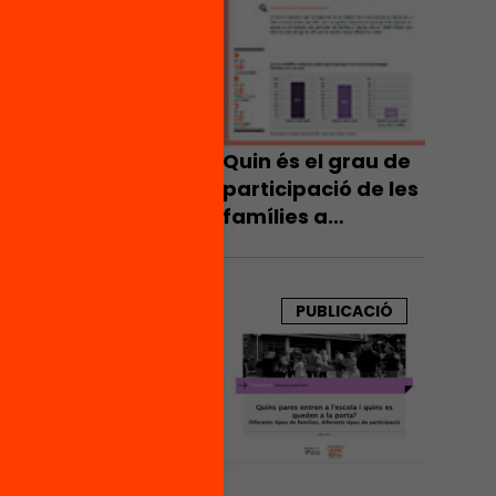
 la
 de les
les
Pares
(AEC),
Quin és el grau de
promoure
participació de les
famílies a
a
l’escola?
àlid en
tiu.
PUBLICACIÓ
u de les
ó de
uport a
güístic,
s i