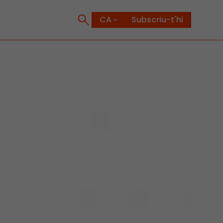
Subscriu-t'hi