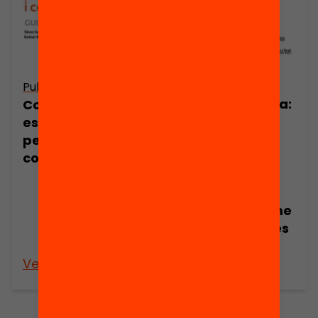
Publicació
Publicació
Nota de premsa:
Com dissenyar
30 centres
espais educatius
educatius
per aprendre i
redissenyaran
conviure?
els seus espais
amb
l’acompanyame
nt d’arquitectes
i dissenyadors
Veure’n més
Veure’n més