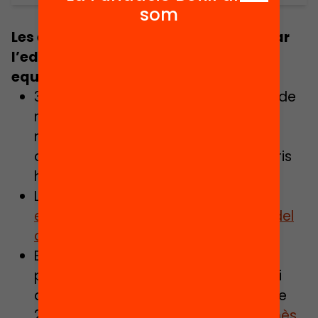
som
Les escoles que volen innovar i millorar
l’educació xoquen amb uns
equipaments molt poc versàtils
30 escoles participen en un procés de
redisseny dels espais escolars per
millorar els aprenentatges i la
convivència. 30 arquitectes voluntaris
han acompanyat aquest centres
La jornada
Capgirant els espais
escolars; la veu dels protagonistes del
canvi
Es van lliurar els premis a les escoles
participants en un espai d’intercanvi
d’experiències. Dissabte 17 de juny de
2017 a les 10.00 h a l’
Ateneu Barcelonès