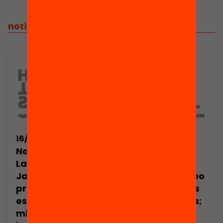
notícies relacionades
16/06/2017
19/06/2017
Nota de premsa:
Èxit en la
La Fundació
jornada
Jaume Bofill
#HackTheSchoo
premia les
l “Capgirant els
escoles amb les
espais escolars;
millors
la veu dels