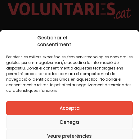
Xarxes Socials
Gestionar el
consentiment
Per oferir les millors experiències, fem servir tecnologies com ara les
TWT
YTB
IG
FB
IN
galetes per emmagatzemar i/o accedir a la informació del
dispositiu. Donar el consentiment a aquestes tecnologies ens
permetrà processar dades com ara el comportament de
navegació o identificadors únics en aquest lloc. No donar el
consentiment o retirar-lo pot afectar negativament determinades
Avís legal
Política de cookies
característiques i funcions.
Creiem que el coneixement s’ha de compartir. Per això
Accepta
fem servir una llicència Creative Commons, llevat que en
algun material indiquem el contrari. Us animem a copiar,
redistribuir, remesclar o transformar i crear els continguts
Denega
propis d’aquest web, per a qualsevol finalitat, inclosa la
comercial. Només us demanem que reconegueu
Veure preferències