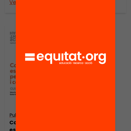
Veure’n més
Veure’n més
Publicació
Com dissenyar
espais educatius