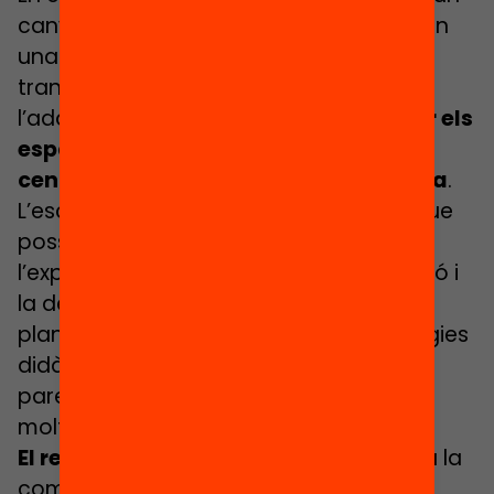
canvi de model d’escola a Catalunya, en
una situació de pas d’un sistema
transmissor a una escola basada en
l’adquisició de competències,
repensar els
espais escolars esdevé un element
central de la transformació educativa
.
L’escola del segle XXI demana espais que
possibilitin el treball cooperatiu,
l’exploració, l’acció, la curiositat, l’emoció i
la descoberta. Quan els centres es
plantegen renovar les seves metodologies
didàctiques sovint xoquen amb unes
parets, un mobiliari i uns elements físics
molt poc versàtils.
El repte
que planteja Hack The School a la
comunitat educativa és iniciar una