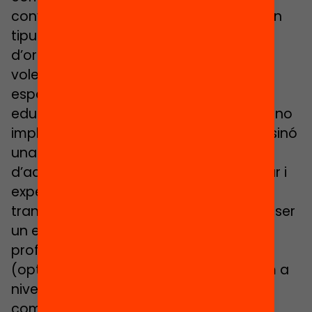
conversa profunda i analítica sobre quin
tipus d’interaccions humanes i formes
d’organitzar els processos pedagògics
volem que es donin al centre. Que els
espais estiguin al servei d’un projecte
educatiu, la major part de les vegades, no
implica una nova arquitectura escolar sinó
una nova reorganització i redisseny
d’aquests espais. Creiem que reflexionar i
experimentar amb la reorganització i
transformació dels espais escolars pot ser
un element catalitzador d’un canvi més
profund, tant a nivell educatiu
(optimització dels aprenentatges) com a
nivell comunitari (major implicació,
comunicació i involucració d’alumnes,