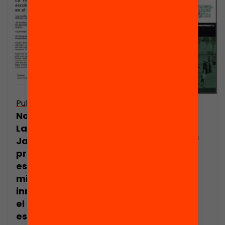
Publicació
Publicació
Nota de premsa:
Els patis de les
La Fundació
escoles: espais
Jaume Bofill
d’oportunitats
premia les
educatives
escoles amb les
millors
innovacions en
el redisseny dels
espais escolars