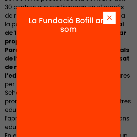
30 centres que participaran en el procés
de redisseny d’espais escolars. La crida a
La Fundació Bofill ara
la participació ha estat un
èxit i un total
som
de 176 centres educatius van presentar
propostes
.
Paral·lelament, més de 70 professionals
de l’arquitectura i del disseny han posat
de manifest el seu compromís amb
l’educació
enviant les seves candidatures
per acompanyar als centres. Hack The
School va néixer amb la voluntat de
promoure canvis en els espais dels centres
educatius de Catalunya i millorar
l’aprenentatge i la qualitat de les relacions
educatives.
En el moment actual d’efervescència d’un