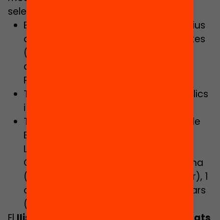
seleccionats són:
Etapa educativa: 20 centres educatius
de Primària i 10 de Secundària o mixtes
(ambdues etapes educatives, i en
alguns casos amb Formació
Professional).
Titularitat: 25 centres educatius públics
i 5 concertats.
Territori: 25 centres de la província de
Barcelona (Rubí, Sabadell, St. Boi de
Llobregat, El Masnou, Vilanova i la
Geltrú, Manlleu, Alpens etc.), 1 a Girona
(Quart), 2 a Lleida (Bovera i Balaguer), 1
a Tarragona (Valls) i 1 a les Illes Balears
(Palma de Mallorca).
El
llistat complet de centres seleccionats