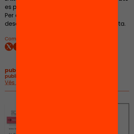
es pot consultar
aquí
.
Per a més informació, us podeu
descarregar la
nota de premsa
completa.
Comparteix:
publicacions i vídeos
/
publicacions i vídeos relacionats
Vés a publicacions i vídeos