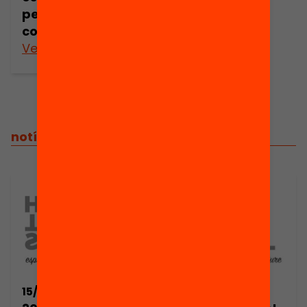
per aprendre i
conviure?
Veure’n més
notícies relacionades
01/02/2018
15/02/2017