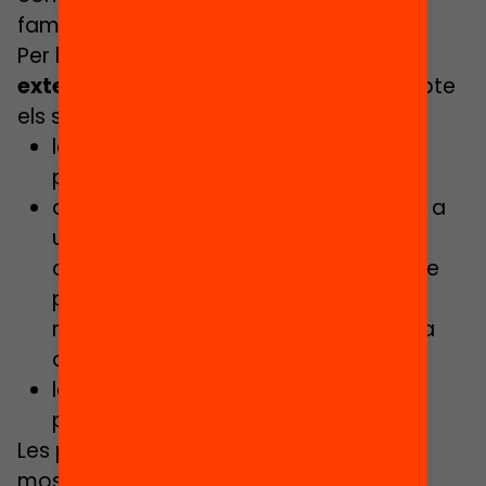
famílies, docents i altres agents).
Per la selecció dels finalistes un
comitè
extern
ha tingut especialment en compte
els següents criteris:
la diversitat territorial i dels espais
proposats;
que el canvi dels espais respongués a
una necessitat real en la vida del
centre;- que hi hagués un alt grau de
participació per part de tots els
membres de la comunitat educativa
durant tot el procés;
la sostenibilitat i viabilitat de les
propostes.
Les principals
característiques
de la
mostra dels 30 centres educatius