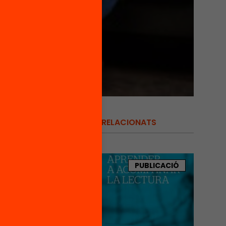
RELACIONATS
ecte
rtir de
 5è, 6è
PUBLICACIÓ
espai
sts