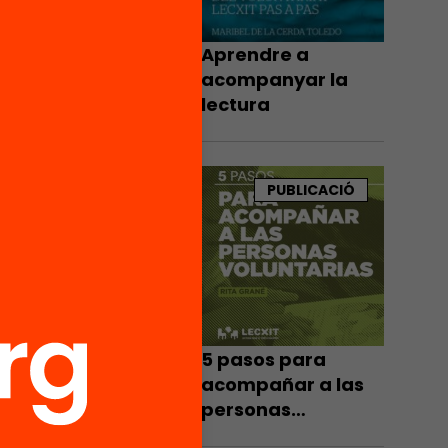
mprensió
r al
Aprendre a
 cultura
acompanyar la
lectura
dre la
olars
PUBLICACIÓ
 els
taris
s
 a
5 pasos para
acompañar a las
que
personas
voluntarias
donar