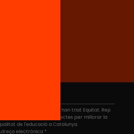
No et perdis res
és de 40.000 persones ja han triat Equitat. Rep
niciatives, propostes i projectes per millorar la
ualitat de l'educació a Catalunya.
Adreça electrònica
*