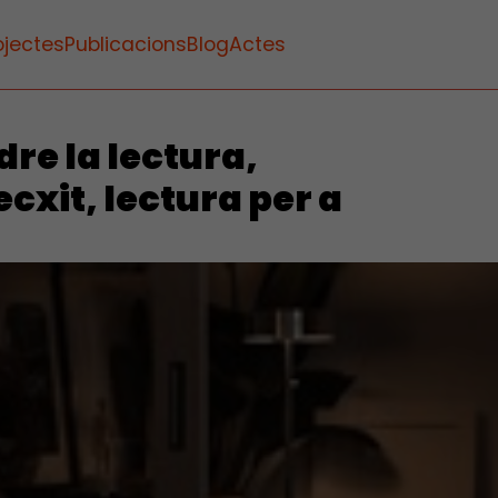
ojectes
Publicacions
Blog
Actes
e la lectura,
cxit, lectura per a