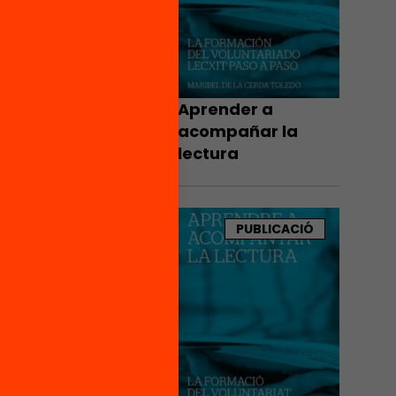
or en
,
rme el
Aprender a
 a
acompañar la
el seu
lectura
el
per
’adults
PUBLICACIÓ
oure’n
es,
altats.
ió
 tant no