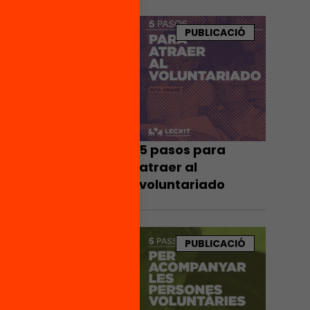
PUBLICACIÓ
ca el
bé
 donar
tacions
5 pasos para
atraer al
voluntariado
a
lectura
PUBLICACIÓ
a