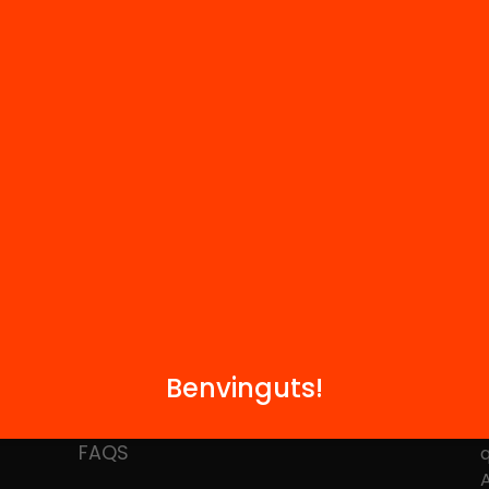
Rep continguts, iniciatives i projectes
per implicar-te.
Benvinguts!
M
Notícies
i
FAQS
q