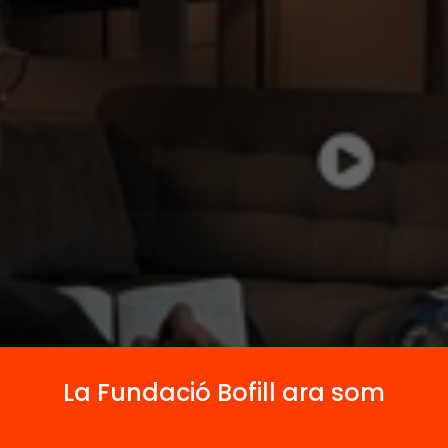
La Fundació Bofill ara som