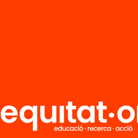
 allò que llegeixen. No disposar d’un nivell co
 adequat no només és un factor que pot condui
escolar, sinó que també els priva d’accedir a la
envolupar-se com a ciutadans
 campanya
“Comprendre la lectura, compren
em una crida al compromís de famílies, espais
ris, biblioteques, entitats i activitats extraesc
antir oportunitats de comprensió lectora a tots
 de primària. La Campanya ens ha de permetre
itzar i fer una crida per a disposar de més volun
metin arribar a més infants lectors, i donacion
ques per comprar llibres pels espais Lecxit i
e que tto infant tingui una biblioteca personal
ultats del projecte Lecxit ens permeten afirmar 
tuacions senzilles però compromeses podem 