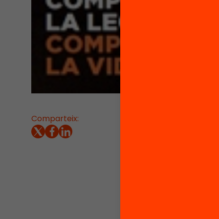
Comparteix:
29/11/20
La Fund
Lecxit a
la mill
de prim
Per fer
on dese
del
com