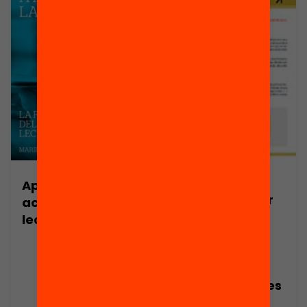
Publicació
Aprender a
Podem millorar
acompañar la
la capacitat
lectura
lectora dels
infants
implicant-hi
escoles, famílies
i voluntariat?