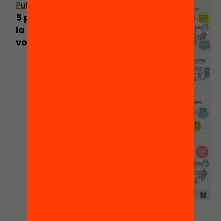
Publicació
5 passos per fer
la crida del
voluntariat
Publicació