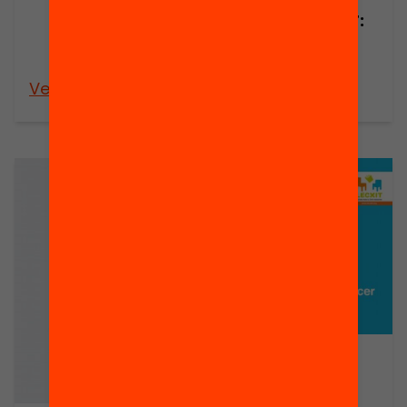
10 Claus LECXIT:
Lectura per a
l’èxit educatiu
Veure’n més
Veure’n més
Tú también
puedes hacer