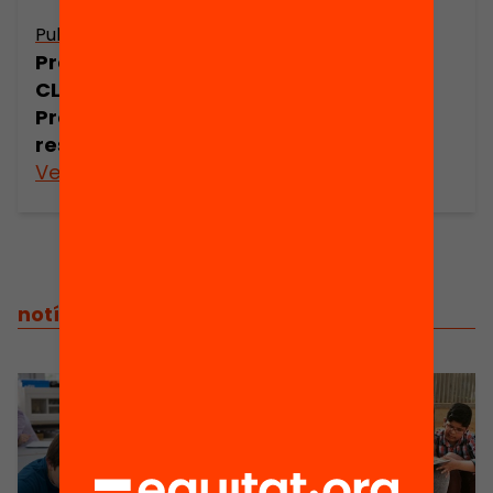
mucho por la
lectura
Publicació
Presentació: 10
CLAUS LECXIT.
Presentació de
resultats
Veure’n més
Veure’n més
notícies relacionades