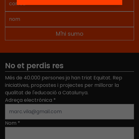
que fa de la lectura
la comprensió
[…]
lectora us podem
ajudar a posar en
marxa una […]
No et perdis res
Més de 40.000 persones ja han triat Equitat. Rep
iniciatives, propostes i projectes per millorar la
qualitat de l'educació a Catalunya.
Adreça electrònica
*
Nom
*