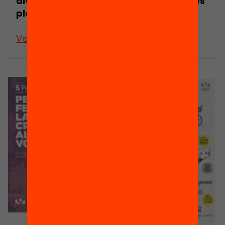
divertim-nos
acompanyar les
plegats
persones
voluntàries
Veure’n més
Veure’n més