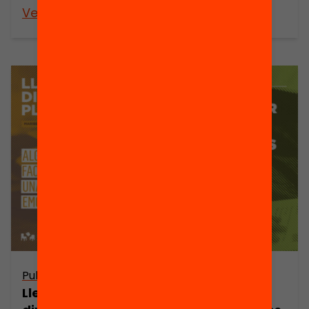
Veure’n més
Veure’n més
Publicació
Publicació
Llegim i
5 passos per