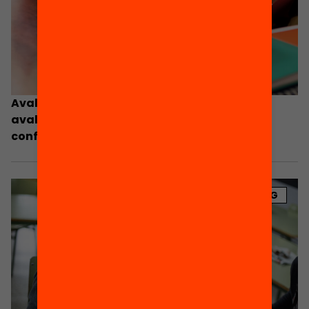
Avaluem per aprendre millor: com fer una
avaluació formativa efectiva en temps de
confinament?
BLOG