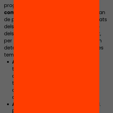
programes. Estem parlant de
tres
components
o tipus d’activitat que s’han
de poder combinar segons les necessitats
dels nens i nenes, però també en funció
dels espais i horaris disponibles (evitant,
per exemple, determinades activitats en
determinats espais en hores de màximes
temperatures):
Acompanyament educatiu
. Per
treballar habilitats de planificació i
competències bàsiques, en base a
tallers i activitats experiencials i
col·laboratives, basades en centres
d’interès.
Acompanyament socioemocional
.
Espais de tutorització individual o en