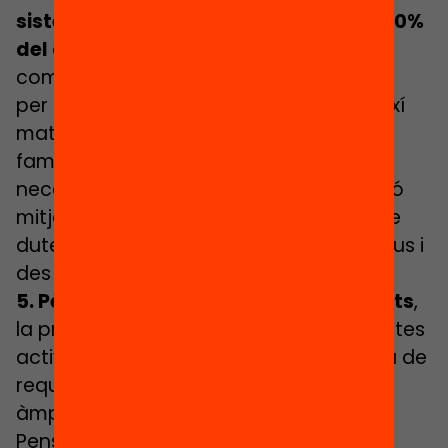
sistema de beques que cobreixin el 100%
del cost
de les activitats i dels serveis
complementaris (menjador i transport)
per a les famílies més desafavorides. Així
mateix, cal assegurar que aquestes
famílies disposen de tota la informació
necessària i motivar la seva participació
mitjançant accions de contacte directe
dutes a terme des dels centres educatius i
des dels serveis municipals.
5. Pel que fa als
professionals implicats
,
la programació i realització de les distintes
activitats dels programes d’estiu hauria de
requerir la participació d’una diversitat
àmplia de professionals de l’educació.
Pensem aquí en tres categories de