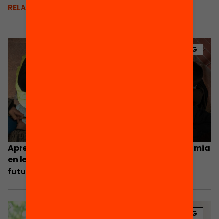
RELACIONATS
BLOG
Aprendre a aprendre: com treballar l’autonomia
en les condicions d’escolarització actuals i
futures?
BLOG