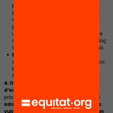
petits grups adreçats a treballar la
gestió de les emocions, les relacions
interpersonals i l’autonomia. Cada
participant hauria de comptar amb
una figura d’orientació o
mentor
que
actuï com a tutor de referència i enllaç
tot al llarg del període de participació.
Enriquiment cultural i lleure
. De
descoberta de l’entorn, esportives, joc
lliure i espais de participació de les
famílies i referents de la comunitat.
4. Oberts a tota la població en edat
d’escolarització obligatòria
però
prioritzant la
participació dels infants i
adolescents de famílies i entorns més
vulnerables
. Serà necessari
impulsar un