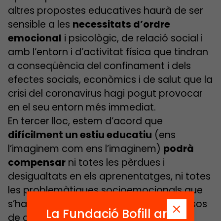
altres propostes educatives haurà de ser
sensible a les
necessitats d’ordre
emocional
i psicològic, de relació social i
amb l’entorn i d’activitat física que tindran
a conseqüència del confinament i dels
efectes socials, econòmics i de salut que la
crisi del coronavirus hagi pogut provocar
en el seu entorn més immediat.
En tercer lloc, estem d’acord que
difícilment un estiu educatiu
(ens
l’imaginem com ens l’imaginem)
podrà
compensar
ni totes les pèrdues i
desigualtats en els aprenentatges, ni totes
les problemàtiques socioemocionals que
s’hauran acumulat en aquests tres mesos
La Fundació Bofill ara
de confinament.