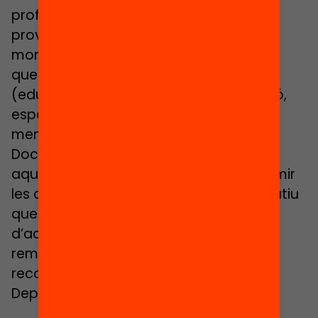
professionals. D’una banda, aquells que
provenen del sector del lleure i el
monitoratge. D’altra banda, el personal
que s’aporti des dels ajuntaments
(educadors socials, tècnics d’integració,
especialistes, etc.). I finalment, però no
menys important, mestres i professors.
Docents que volguessin participar en
aquests programes i que podrien assumir
les activitats d’acompanyament educatiu
que s’hi incloguessin. La implicació
d’aquests docents hauria de poder ser
remunerada i comptar amb el
reconeixement i la certificació del
Departament d’Educació.