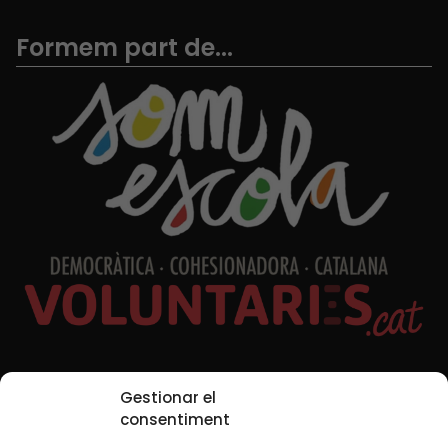
Formem part de...
Xarxes Socials
Gestionar el
consentiment