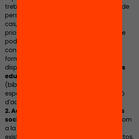
treballar en grups més o menys amplis de
persones en determinats espais. En tot
cas, anticipem que serà necessari
prioritzar el treball en
grups reduïts
, que
poden ser flexibles i, en qualsevol cas,
conformats en base als objectius
formatius i de lleure. I alhora, caldrà
disposar d’un
ampli nombre de centres
educatius i equipaments municipals
(biblioteques, centres cívics, espais
esportius, etc.) on distribuir la realització
d’activitats.
2. Adaptabilitat a les característiques
socials de cada barri o municipi
, així com
a la xarxa o programes socioeducatius
existents en cada cas. En alguns contextos,