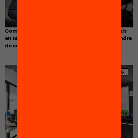
Com treballem les habilitats socioemocionals
en temps de pandèmia i què en podem aprendre
de cara al futur?
BLOG