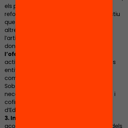
els programes d’estiu implicaran el
reforçament de l’oferta dels casals d’estiu
que ofereixen els centres educatius. En
altres circumstàncies, implicaran
l’articulació d’una nova estratègia per
donar
consistència i integralitat a
l’oferta educativa d’estiu
, aglutinant
activitats programades des de diferents
entitats i que, en conjunt, ofereixin els
components que indiquem tot seguit.
Sobretot en aquest segon cas, seran
necessaris acords de coresponsabilitat i
cofinançament entre el Departament
d’Educació i els ens locals.
3. Inclusió
d’aquell perfil d’activitats
aconsellades per la recerca per a l’èxit dels