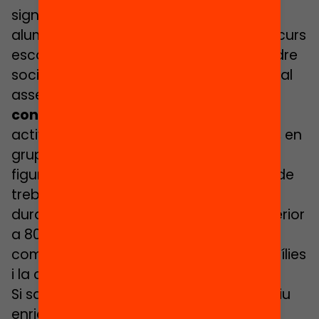
significatiu en el progrés educatiu dels
alumnes (facilitant el seu ingrés al nou curs
escolar), però també en aspectes d’ordre
socioemocional. La recerca internacional
assenyala
quines són aquestes
condicions o factors d’èxit:
combinar
activitats de suport educatiu i de lleure, en
grups reduïts, amb personal preparat i
figures de tutorització individual, espai de
treball socioemocional, programes de
durada significativa (típicament no inferior
a 80 hores) i amb opcions de jornada
completa i amb participació de les famílies
i la comunitat.
Si sabem que aquests programes d’estiu
enriquit funcionen, per què no intentem