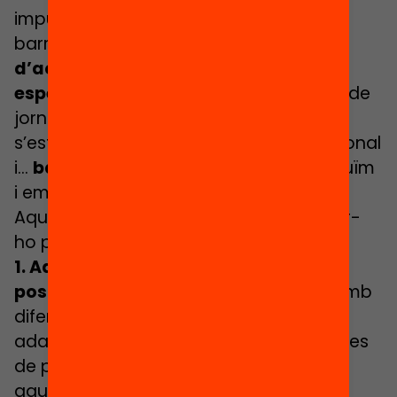
impulsar-los a casa nostra, als nostres
barris i municipis?
Uns programes
d’activitats educatives d’ampli
espectre
, de caràcter diari, amb opció de
jornada completa (partida), que
s’estengui durant tot el període vacacional
i…
basats en l’evidència
. Com els traduïm
i emmotllem al nostre context actual?
Aquí van
cinc claus
per pensar com fer-
ho possible:
1. Adaptabilitat a possibles escenaris
post-confinament.
Caldrà comptar amb
diferents escenaris de programació,
adaptats a quines puguin ser les mesures
de post-confinament, bàsicament,
aquelles que afectin a la possibilitat de