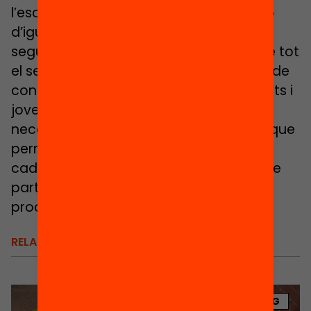
l’escola, a qui havíem assignat la funció
d’igualació social, no pot garantir el
seguiment en igualtat de condicions de tot
el seu alumnat. Si no som capaços ara de
contenir les desigualtats, quan els infants i
joves tornin a classe serà especialment
necessària una avaluació diagnòstica que
permeti identificar l’avenç o pèrdua de
cadascú. Aquest haurà de ser el punt de
partida per a dissenyar els futurs
processos d’aprenentatge.
RELACIONATS
BLOG