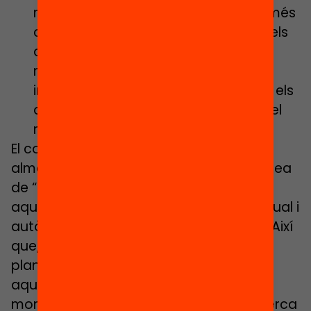
rendiment a partir de mecanismes més
complexos d’avaluació. Així mateix, els
alumnes de baix rendiment aprenen
més i millor quan la correcció és
immediata, mentre que sembla que els
d’alt rendiment es beneficien més del
retorn en diferit.
El confinament ha fet desaparèixer,
almenys com la coneixíem fins ara, la idea
de “grup-classe”. El treball es produeix
aquests dies de forma molt més individual i
autònoma per part dels infants i joves. Així
que, malgrat les tasques puguin estar
planificades per a un grup d’alumnes,
aquests les duran a terme en espais,
moments i amb ritmes diversos. La recerca