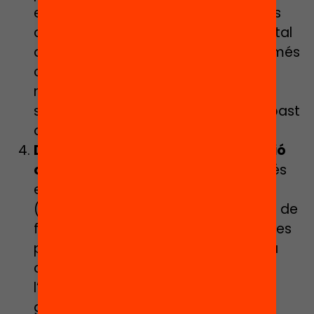
estructuri l’aprenentatge en diverses
activitats de baixa complexitat, per tal
que el retorn que s’hagi de fer sigui més
comprensible. No es tracta de fer
menys feina ni d’avaluar-ne menys,
sinó de fer-ho en petites dosis a l’abast
de l’alumnat.
Doneu pistes per arribar a la solució
correcta
: l’aprenentatge esdevé més
elevat quan la correcció bàsica
(correcte/incorrecte) s’acompanya de
feedback facilitador, és a dir, de pistes
per a que l’alumnat trobi la resposta
correcta. En aquest sentit, explicar
l’error concret sense fer servir frases
genèriques ni remetre només a la