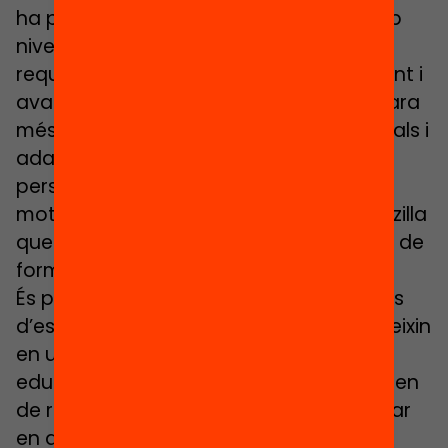
ha posat de manifest que alumnes amb
nivells d’aprenentatge previ distints
requereixen d’estratègies d’ensenyament i
avaluació diferenciades. Hauria de ser ara
més fàcil posar en marxa plans individuals i
adaptacions curriculars. L’avaluació
personalitzada és, per aquest mateix
motiu, més necessària i alhora més senzilla
que quan el treball es realitzava a l’aula de
forma grupal.
És previsible que les diferents condicions
d’escolarització i confinament es tradueixin
en un increment de les desigualtats
educatives, atès que les famílies disposen
de recursos desiguals per a acompanyar
en aquest aprenentatge a distància; i