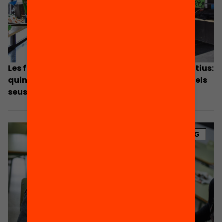
Les famílies en el paper de mediadors educatius:
quin suport poden donar a l’aprenentatge dels
seus fills durant el confinament?
BLOG