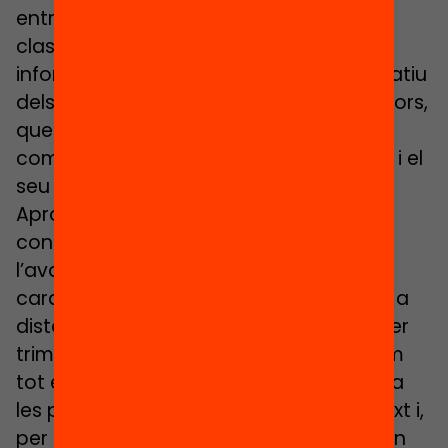
entre infants… La cancel·lació de les
classes ha limitat aquests canals
informals, fent créixer, així, el valor formatiu
dels instruments explícitament avaluadors,
que esdevenen sovint l’únic mitjà de
comunicació entre molts infants i joves i el
seu professorat.
Aprofitem, doncs, per revisar quines
conclusions d’aquell estudi sobre
l’avaluació formativa poden ser útils de
cara a l’organització de l’aprenentatge a
distància durant aquest particular tercer
trimestre. No cal dir que l’avaluació, com
tot en l’àmbit educatiu, cal adaptar-la a
les possibilitats que ens ofereix el context i,
per tant, aquestes recomanacions s’han