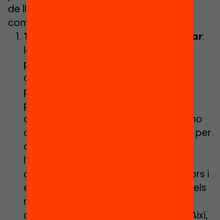
de llegir com a invitació a la reflexió i no
com un decàleg a seguir:
Trieu bé els instruments per avaluar
:
les eines digitals han estat
principalment emprades com a
complement de l’aprenentatge
presencial. Ara que esdevenen el
principal, quan no únic, mitjà
d’ensenyament-aprenentatge, cal no
oblidar que tenen un gran potencial per
a l’avaluació, sigui facilitant
l’autoavaluació i coavaluació o
ampliant el feedback entre educadors i
estudiants. No obstant això, no tots els
mètodes serveixen per a totes les
competències que volem treballar. Així,