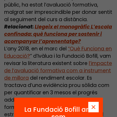
públic, ha estat l’avaluació formativa,
malgrat ser imprescindible per donar sentit
al seguiment del curs a distància.
Relacionat:
Llegeix el monogràfic L’escola
confinada: què funciona per sostenir i
acompanyar l’aprenentatge?
L’any 2018, en el marc del
“Què Funciona en
Educació?
” d’Ivàlua i la Fundació Bofill, vam
revisar la literatura existent sobre
l’impacte
de l’avaluació formativa com a instrument
de millora
del rendiment escolar. Es
tractava d’una evidència prou sòlida com
per quantificar en 3 mesos el progrés
addicional que aporta l’avaluació
formativa respecte a l’avaluació
La Fundació Bofill ara
estrictament finalista (i de 4 mesos si el
som