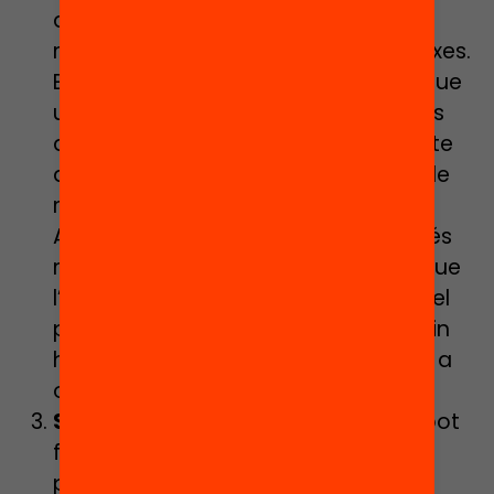
activitats i a l’explicació de les
motivacions i objectius de les mateixes.
El feedback autoreferencial, aquell que
ubica l’alumne en el seu propi procés
d’aprenentatge, mostra més impacte
que l’assignació de notes i la resta de
mecanismes de feedback normatiu.
Ara que el contacte amb l’alumnat és
més limitat, esdevé més necessari que
l’alumne conegui en quin moment del
procés d’aprenentatge es troba, quin
ha estat el seu punt de partida i fins a
on volem que arribi.
Simple, millor
: si el professorat no pot
fer un acompanyament a distància
permanent, és recomanable que