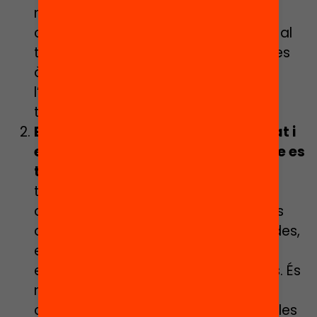
mentre que l’autoavaluació o
coavaluació es mostra efectiva per al
treball de les matemàtiques, en altres
àrees com l’escriptura o la lectura
l’avaluació per part del docent es
tradueix en millors resultats.
Expliciteu els objectius de l’activitat i
en quin moment de l’aprenentatge es
troba l’alumne
: la desaparició del
temps a l’aula amb el professor pot
dificultar la comprensió per part dels
alumnes de les tasques encomanades,
especialment quan aquestes són
encarregades per diferents docents. És
necessari dedicar temps a la
contextualització de cadascuna de les