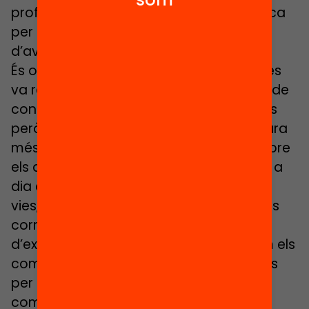
professorat ha rebut formació específica
per a la implementació d’aquest tipus
d’avaluació).
És obvi que cap d’aquestes recerques es
va realitzar sota les condicions actuals de
confinament i tancament de les escoles
però les seves conclusions són potser ara
més oportunes. El retorn o valoració sobre
els aprenentatges es produeix en el dia a
dia de les escoles a través de múltiples
vies, algunes de caràcter formal com les
correccions d’exercicis, la devolució
d’exàmens…; i, altres més informals com els
comentaris a l’aula, les valoracions orals
per part del professorat o les
comparacions més o menys explícites