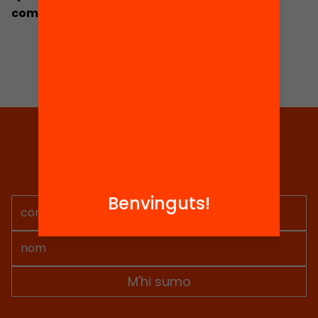
com els fem viables?
Tria equitat
Rep continguts, iniciatives i
projectes per implicar-te.
Benvinguts!