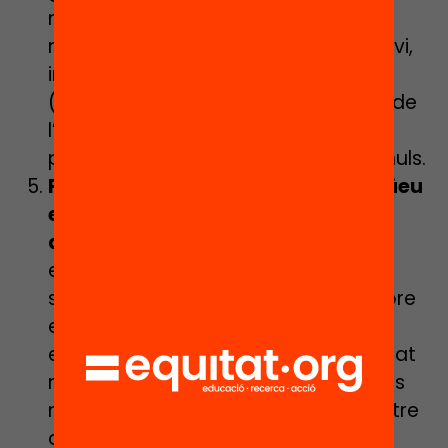
norma general millora també
notablement l’aprenentatge. En canvi,
instruments com els de verificació
(correcte/incorrecte) o la repetició de
l’exercici fins que sigui correcte
plantegen impactes més reduïts o nuls.
Fugiu dels retorns genèrics, adeqüeu
el feedback a l‘alumnat a qui es
dirigeix
. Cal que hi hagi coherència
entre missatge i receptor perquè
s’observi impacte de l’avaluació sobre
el rendiment de l’alumnat. Alguna
evidència a tenir en compte: l’alumnat
més avançat es beneficia de menors
nivells de detall en el feedback, mentre
que el més motivat obté major