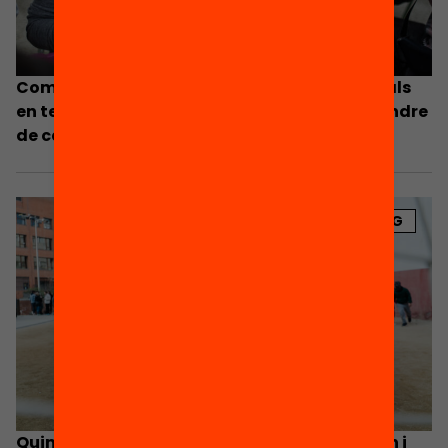
Com treballem les habilitats socioemocionals
en temps de pandèmia i què en podem aprendre
de cara al futur?
BLOG
Quins programes d’estiu educatiu funcionen i