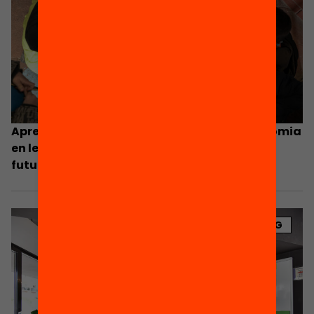
Aprendre a aprendre: com treballar l’autonomia
en les condicions d’escolarització actuals i
futures?
BLOG