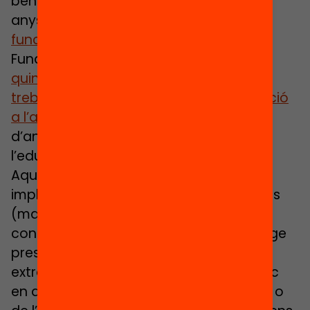
beneficien a l’alumnat. De fet, ara fa 4
anys, en el marc de la iniciativa
‘Què
funciona en educació?’
, d’Ivàlua i la
Fundació Bofill, ens vàrem preguntar
quines eren les millors condicions per
treballar l’autoregulació i la metacognició
a l’aula
, amb l’objectiu d’oferir claus
d’anàlisi i d’acció als professionals de
l’educació.
Aquests programes han estat
implementats i avaluats en altres països
(majoritàriament anglosaxons) i en
contextos d’ensenyament-aprenentatge
presencial, lluny de la situació
extraordinària d’ensenyament telemàtic
en què ens trobem aquest final de curs o