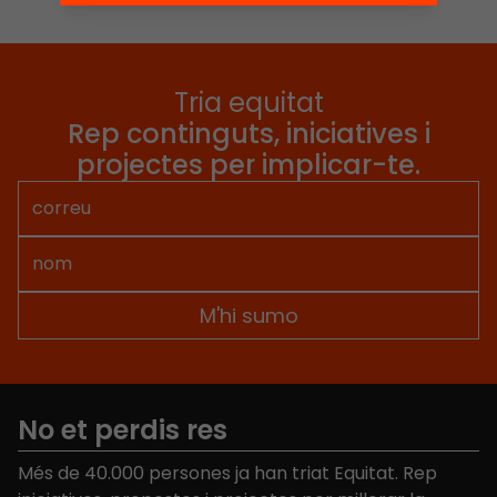
Tria equitat
Rep continguts, iniciatives i
projectes per implicar-te.
No et perdis res
Més de 40.000 persones ja han triat Equitat. Rep