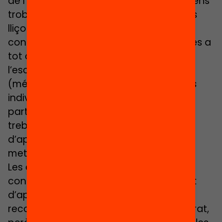
de l’escolarització “híbrida” que potser ens
trobem a l’inici del vinent. Tanmateix, les
lliçons que podem extreure d’aquest
coneixement acumulat són traslladables a
tot context educatiu en què des de
l’escola, a través d’uns o altres mitjans
(més o menys telemàtics, més o menys
individualitzats, amb major o menor
participació de les famílies), es vulgui
treballar l’autoregulació en el procés
d’aprenentatge i el “coneixement”
metacognitiu de l’alumnat.
Les cinc recomanacions que plantejo a
continuació tenen, doncs, aquest sentit
d’aplicació general. Alhora, són
recomanacions adreçades al professorat,