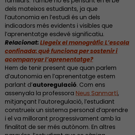
familiars. També ho és pensant en el bé
dels mateixos estudiants, ja que
l’autonomia en l’estudi és un dels
indicadors més evidents i visibles que
l’aprenentatge esdevé significatiu.
Relacionat:
Llegeix el monogràfic L’escola
confinada: què funciona per sostenir i
acompanyar l’aprenentatge?
Hem de tenir present que quan parlem
d’autonomia en l’aprenentatge estem
parlant d’
autoregulació
. Com ens
assenyala la professora
Neus Sanmartí
,
mitjançant l’autoregulació, l’estudiant
construeix un sistema personal d’aprendre
i el va millorant progressivament amb la
finalitat de ser més autònom. En altres