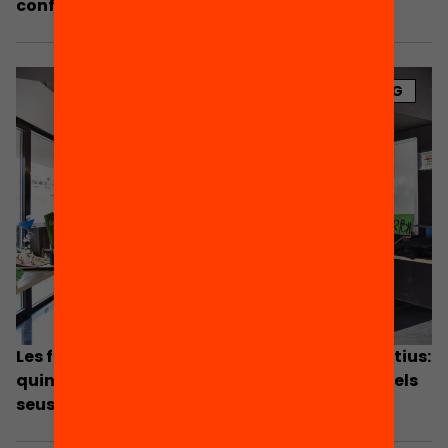
confinament?
BLOG
Les famílies en el paper de mediadors educatius:
quin suport poden donar a l’aprenentatge dels
seus fills durant el confinament?