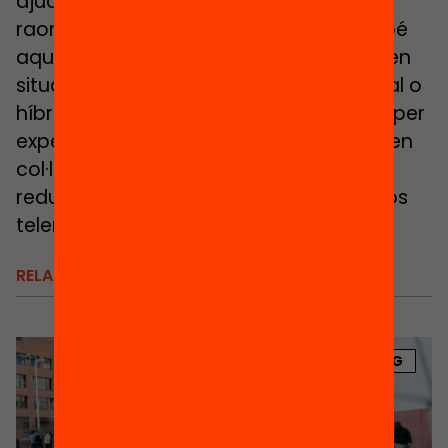
ajudar-se mútuament i explicitar el seu
raonament a través de la discussió. Si bé
aquest plantejament suposa un repte en
situacions d’escolarització no presencial o
híbrida, també pot ser una oportunitat per
experimentar nous mètodes de treball en
col·laboració, duts a terme en grups
reduïts, utilitzant els nombrosos recursos
telemàtics de què disposem.
RELACIONATS
BLOG