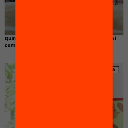
Quins programes d’estiu educatiu funcionen i
com els fem viables?
BLOG