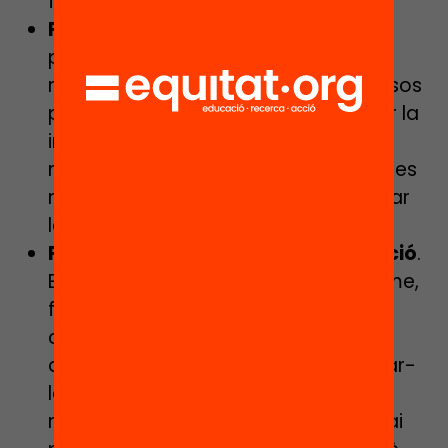
fins que s’hagi completat la feina.
Fase d’execució
. En aquesta fase
podem combinar estratègies
metacognitives –verbalitzar els passos
per completar una tasca, organitzar la
informació mitjançant esquemes i
mapes conceptuals– amb estratègies
més pròpiament cognitives –registrar
la informació, repetir i memoritzar.
Fase d’autoreflexió o autoavaluació
.
En aquesta fase es poden dur a terme,
fonamentalment, estratègies de
caràcter metacognitiu, com les
d’establir criteris d’avaluació i utilitzar-
los per l’autoavaluació. És un bon
moment, de fet, per dedicar un espai