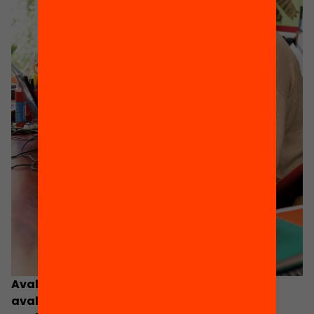
Avaluem per aprendre millor: com fer una
avaluació formativa efectiva en temps de