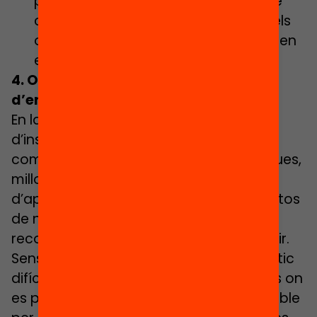
perquè els estudiants verbalitzin què
creuen que han après considerant els
objectius d’aprenentatge que s’havien
establert en la fase de previsió.
4. Oferir diferents solucions
d’ensenyament
En la mesura en què les modalitats
d’instrucció siguin més variades i es
combinin diverses estratègies didàctiques,
millor es respondrà a la varietat d’estils
d’aprenentatge de l’alumnat. En contextos
de no presencialitat escolar, aquesta
recomanació es fa més difícil d’acomplir.
Sense anar més lluny, en l’àmbit domèstic
difícilment es disposa d’espais diferents on
es pugui dur a terme una didàctica flexible