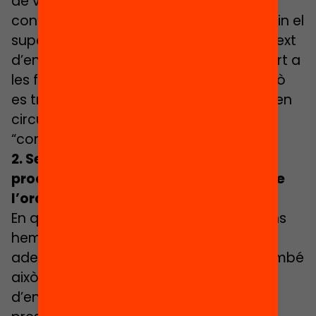
de vetllar perquè els estudiants de
contextos familiars desafavorits rebessin el
suport addicional necessari. En un context
d’ensenyament telemàtic, aquest suport a
les famílies és especialment crucial. Però
es tracta d’un suport necessari també en
circumstàncies d’escolarització
“convencionals”.
2. Seguir les fases que estructuren el
procés d’autoregulació i respectar-ne
l’ordre
En qualsevol procés d’aprenentatge, ens
hem de plantejar les preguntes
adequades en el moment adequat. També
això és aplicable a qualsevol modalitat
d’ensenyament, sigui a distància o