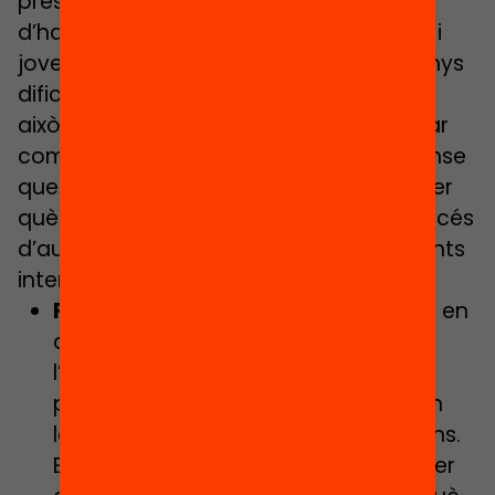
presencial. Per exemple, a igualtat
d’habilitats cognitives, seran els infants i
joves més motivats els que tindran menys
dificultats per concentrar-se i estudiar:
això significa que no es podran plantejar
com han d’aprendre uns continguts sense
que abans es preguntin (i verbalitzin) per
què ho aprendran. En cada fase del procés
d’autoregulació ens plantejarem diferents
interrogants:
Fase de previsió
. Aquesta és la fase en
què s’estableixen els objectius de
l’activitat d’aprenentatge, es
planifiquen les accions i es projecten
les pròpies expectatives i motivacions.
Ens preguntem ‘Què aprendrem?’, ‘Per