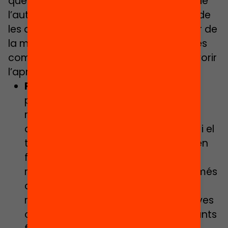
que cobreixin les diferents dimensions de
l’autoregulació. Es podrà prioritzar una de
les dimensions, però sempre han d’anar de
la mà. És desitjable que, en cada fase, es
combinin diferents estratègies per afavorir
l’aprenentatge:
Fase de previsió
. En aquesta fase
podem fomentar estratègies
metacognitives –establir objectius
d’aprenentatge i planificar les fases i el
temps per completar les activitats en
funció dels objectius, així com
reflexionar i identificar els mètodes més
adequats segons les activitats– i
motivacionals –projectar expectatives
o posposar esdeveniments gratificants