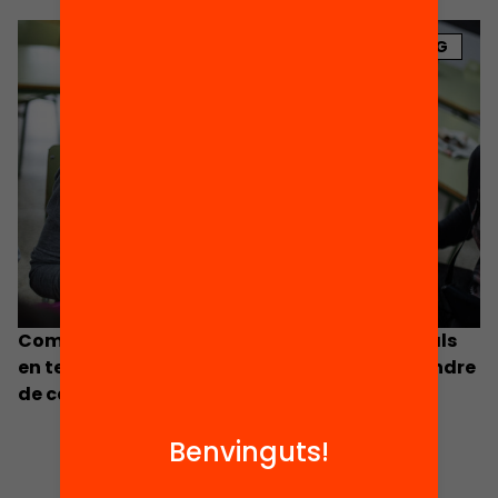
BLOG
Com treballem les habilitats socioemocionals
en temps de pandèmia i què en podem aprendre
de cara al futur?
Benvinguts!