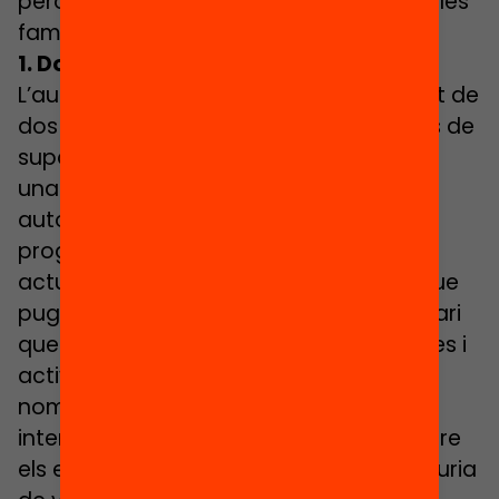
però que impliquen, en bona mesura, a les
famílies.
1. Donar suport en l’estudi
L’autoregulació depèn fonamentalment de
dos factors: l’edat de l’alumnat i el tipus de
suport que es proporciona. El suport és
una de les condicions per reforçar una
autonomia que s’adquireix de forma
progressiva. Vistes les circumstàncies
actuals, a més del suport a distància que
pugui facilitar el professorat, és necessari
que les famílies s’impliquin en les tasques i
activitats escolars. El professorat no
només hauria de suggerir el tipus i la
intensitat del suport que haurien de rebre
els estudiants casa, sinó que també hauria