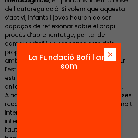
metacognició
, el qual constitueix la base
de l’autoregulació. Si volem que aquesta
s’activi, infants i joves hauran de ser
capaços de reflexionar sobre el propi
procés d’aprenentatge, per tal de
comprendre’l i de ser conscients dels
propis coneixements i habilitats. Només
La Fundació Bofill ara
amb aquest ‘coneixement metacognitiu’
som
l’estudiant serà autònom en l’ús de les
estratègies d’aprenentatge, ja que
entendrà per què i quan s’han d’utilitzar.
A hores d’ara sabem, gràcies a nombroses
recerques que s’han dut a terme en l’àmbit
internacional, que els programes i les
intervencions adreçades a fomentar
l’autoregulació són de les que més