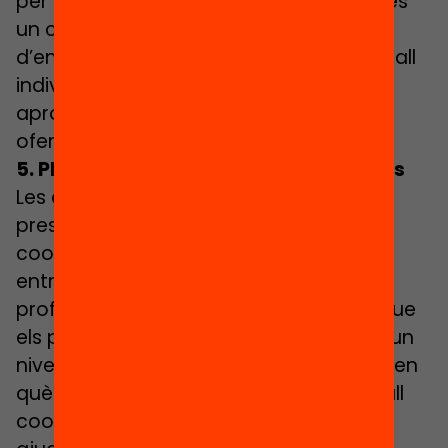
per treballar l’autoregulació. Tot i això, és
un context on es poden oferir solucions
d’ensenyament diverses, tant en el treball
individual com en la col·laboració,
aprofitant les possibilitats que ens
ofereixen els recursos telemàtics.
5. Plantejament didàctics cooperatius
Les estratègies d’autoregulació sovint
pressuposen modalitats didàctiques
cooperatives, basades en la interacció
entre els alumnes i entre l’alumne i el
professor. A més, la recerca confirma que
els programes metacognitius mostren un
nivell més alt d’efectivitat en la mesura en
què es treballa en petits grups de treball
cooperatiu, on els estudiants poden