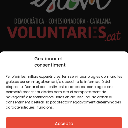
Xarxes Socials
Gestionar el
consentiment
Per oferir les millors experiències, fem servir tecnologies com ara les
TWT
YTB
IG
FB
IN
galetes per emmagatzemar i/o accedir a la informació del
dispositiu. Donar el consentiment a aquestes tecnologies ens
permetrà processar dades com ara el comportament de
navegació o identificadors únics en aquest lloc. No donar el
consentiment o retirar-lo pot afectar negativament determinades
Avís legal
Política de cookies
característiques i funcions.
Creiem que el coneixement s’ha de compartir. Per això
Accepta
fem servir una llicència Creative Commons, llevat que en