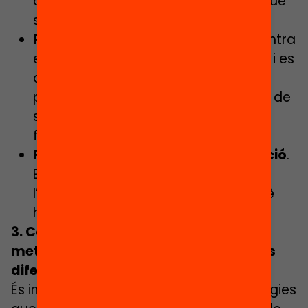
què es fa?’, ‘Quin sentit té?’ i ‘Per a què
serveix?’.
Fase d’execució
. En aquesta fase entra
en joc l’autocontrol de les activitats i es
desenvolupa l’autoobservació. Ens
preguntem ‘Quines operacions hem de
seguir?’, ‘Per què?’ i ‘Com ho estem
fent?’.
Fase d’autoreflexió o autoavaluació
.
En aquesta fase es realitza
l’autoavaluació. Ens preguntem ‘Què
hem après?’ i ‘Com ho hem après?’.
3. Combinar estratègies cognitives,
metacognitives i motivacionals en les
diferents fases de l’autoregulació
És imprescindible desenvolupar estratègies