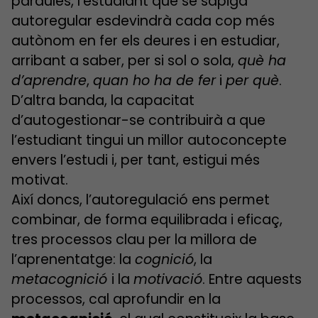
paraules, l’estudiant que se sàpiga
autoregular esdevindrà cada cop més
autònom en fer els deures i en estudiar,
arribant a saber, per si sol o sola,
què ha
d’aprendre
,
quan ho ha de fer
i
per què
.
D’altra banda, la capacitat
d’autogestionar-se contribuirà a que
l’estudiant tingui un millor autoconcepte
envers l’estudi i, per tant, estigui més
motivat.
Així doncs, l’autoregulació ens permet
combinar, de forma equilibrada i eficaç,
tres processos clau per la millora de
l’aprenentatge: la
cognició
, la
metacognició
i la
motivació
. Entre aquests
processos, cal aprofundir en la