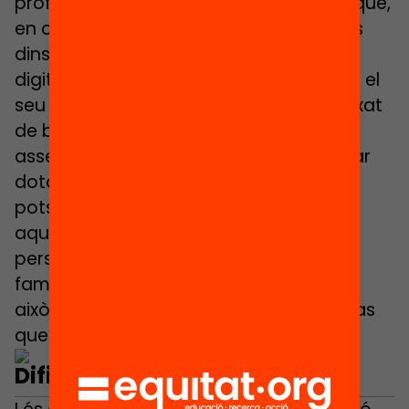
professors i alumnes?», són preguntes que,
en opinió de Prats, han de ser respostes
dins de qualsevol estratègia de
digitalització. Sense oblidar les famílies i el
seu context, un actor habitualment deixat
de banda en aquest tipus de projectes,
assenyala. «Hi ha un gran esforç a enviar
dotació tecnològica als centres, però
potser hi ha desigualtats en totes
aquestes qüestions. A l’apartat de
persones, a l’acompanyament a les
famílies i sobretot en com s’avalua tot
això, quin reporti estem fent de cada pas
que es fa», analitza aquest expert.
Dificultats en la planificació