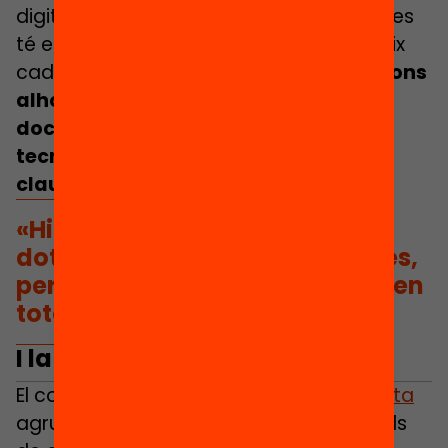
digitals, aquesta docent critica que no es
té en compte la formació de què parteix
cada professor. «
S’estan fent formacions
alhora que arriben els equips. Cada
docent parteix d’uns coneixements
tecnològics molt diferents. En un
claustre, et trobes de tot
«, valora.
«Hi ha un gran esforç a enviar
dotació tecnològica als centres,
però potser hi ha desigualtats en
totes aquestes qüestions.»
I la gestió pedagògica?
El col·lectiu
Coordinadors Digitals en Lluita
agrupa des de fa dos anys professionals