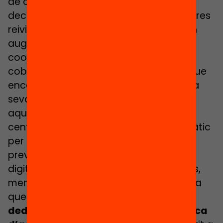
de centres de tot Catalunya que es
declaren “a punt del col·lapse”. Entre altres
reivindicacions aquest grup reclama un
augment de les hores assignades a la
coordinació digital als centres i el
cobrament de formacions a docents que
encara no els han estat abonades. En la
seva
crida per una “cordura digital”
,
aquest col·lectiu també exigeix ​​que els
centres comptin amb un tècnic informàtic
per resoldre incidències. A més d’una
previsió i planificació més gran en la
digitalització dels centres. Sandra Vallès,
membre d’aquesta agrupació, assegura
que
el desig dels coordinadors és
dedicar-se més a la gestió pedagògica