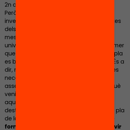
2n d’ESO).
Però, com s’està gestionant aquesta
inversió milionària? D’on venen les queixes
dels docents? Per Marga Romartínez,
mestra i responsable d’educació no
universitària de CCOO Catalunya, el primer
que cal tenir en compte és que aquest pla
es basa «en un fons finalista europeu». És a
dir, no és un projecte que respongui a les
necessitats directes dels centres,
assegura. «S’estan portant equips perquè
venien diners d’Europa. I perquè si no
aquests diners es perdien». Romartínez
destaca dues falles principals a l’actual pla
de la conselleria. El primer, la
manca de
formació entre els docents per fer servir