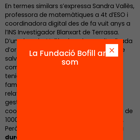
En termes similars s’expressa Sandra Vallès,
professora de matemàtiques a 4t d’ESO i
coordinadora digital des de fa vuit anys a
l’INS Investigador Blanxart de Terrassa.
D’una banda, Vallès descriu com l’arribada
d’ordinadors el 2020 va ser una taula de
La Fundació Bofill ara
salvació a aquest centre de màxima
som
complexitat i 800 alumnes. «Molts no
tenien un dispositiu a casa. Algunes
famílies vivien en una sola habitació»,
relata Vallès, que avui s’encarrega de
gestionar, juntament amb l’altre
coordinador digital de l’institut, els prop de
1000 equips amb què compta el centre.
Però com altres docents, també
critica
durament com Educació està