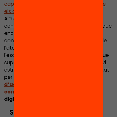
capacitat de verificar i qüestionar el que
els alumnes veuen i llegeixen
.
Amb tot, la realitat que avui viuen els
centres i els seus professionals mostra que
encara queda molt de camí per fer. Els
conflictes que hi ha avui dia al voltant de
l’aterratge d’equipaments digitals a
l’escola catalana reflecteixen el repte que
suposa aquesta transformació. Un canvi
estructural que és també una oportunitat
per avançar, des de diferents
línies
d’acció i amb diferents objectius
concrets
, cap a una
equitat social (i
digital)
més gran.
Subscriu-te al butlletí per