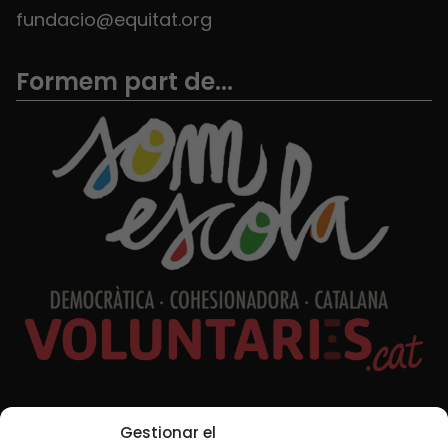
fundacio@equitat.org
Formem part de...
Xarxes Socials
Gestionar el