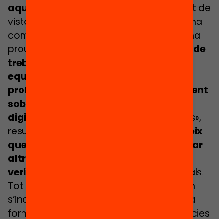
aquests equips
, no només des del punt de
vista tècnic, sinó també pedagògic. «S’ha
començat a fer formació, però no n’hi ha
prou», assegura. I
el segon és el volum de
treball que implica la reparació dels
equips
quan es fan malbé.
Tots dos
problemes cauen avui dia principalment
sobre les espatlles dels coordinadors
digitals
. «Es passen el dia apagant focs»,
resumeix Romartínez,
cosa que impedeix
que dediquin temps de treball a formar
altres docents sobre com treure
veritable partit
a aquests equips digitals.
Tot i que, dins de l’estratègia del Govern
s’inclouen partides específiques per a la
formació del professorat en competències