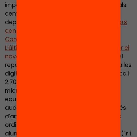
important d’aportació d’equipaments als
centres de tota la història del
departament d’Educació»,
va dir el llavors
conseller d’Educació, Josep Gonzàlez-
Cambray
.
L’última fase del PDEC, que va començar el
novembre de l’any passat
, contempla el
repartiment del voltant de 32.000 pantalles
digitals interactives 4.200 kits de robòtica i
2.700 maletes audiovisuals (amb
micròfons, càmeres, trípodes i un altre
equipament per produir continguts
audiovisuals) als centres catalans. A més
d’ampliar en 100.000 la dotació de nous
ordinadors portàtils, la majoria per a
alumnes del primer cicle de secundària (1r i