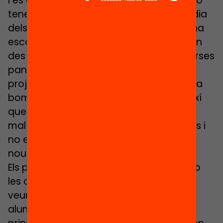
I és que les mancances en la planificació
tenen conseqüències directes al dia a dia
dels centres. J., coordinador digital a una
escola de Sabadell, explica com esperen
des de ja fa dos anys l’arribada de diverses
pantalles digitals. «Ara a l’escola tenim
projectors de tota la vida i el canvi d’una
bombeta per si mateix val 300 euros. Així
que estem malvivint amb projectors en
mal estat perquè arribarien les pantalles i
no ens compensava comprar-ne de
nous», relata.
Els problemes s’agreugen si els retards o
les comandes que no arriben tenen a
veure amb ordinadors portàtils per a
alumnes de secundària o batxillerat,