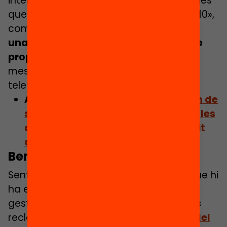
intencions d’aquesta inversió, els alumnes
que els van demanar «no van arribar a 10»,
comenta Vallès.
La resta han estat en
una caixa en un magatzem del centre
prop de dos anys
, fins fa tot just uns
mesos. «I a més pagant-se una línia
telefònica cada mes», explica.
Article relacionat:
“Les escoles han de
ser un factor d’equilibri davant de les
desigualtats educatives en l’àmbit
digital”
Benestar Digital, i ara què?
Sent conscients del complex equilibri que hi
ha entre planificació a llarg termini i la
gestió del dia a dia, cada cop més veus
reclamen una aposta clara per un
model