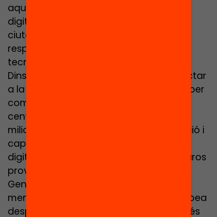
aquest concepte, el de competència
digital, com una part «clau per a una
ciutadania que ha de ser crítica i
responsable en l’ús que fa de la
tecnologia».
Dins aquest pla el departament va injectar
a la tardor del 2022 149 milions d’euros per
comprar equips tecnològics per als
centres, en un termini de dos anys. 47
milions més es van destinar a la formació i
capacitació de professors en l’àmbit
digital. En total, gairebé 200 milions d’euros
provinents dels fons europeus Next
Generation, el pla d’ajudes als estats
membres aprovat per la Comissió Europea
després de la Covid-19. «És el procés més