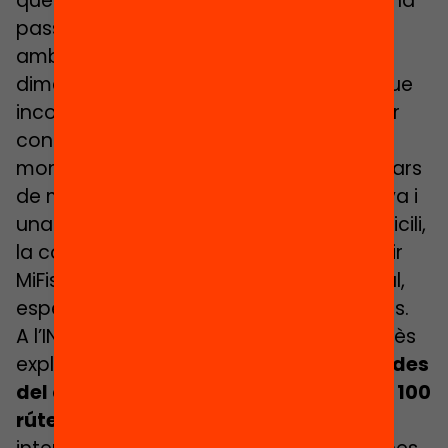
que acaben caient en sac trencat. Així ha
passat a diversos centres a Catalunya
amb els MiFi, un rúter de petites
dimensions, amb bateria autònoma i que
incorpora una targeta SIM de dades per
connectar-se a internet. En els pitjors
moments de la pandèmia, amb centenars
de milers d’alumnes tancats a casa seva i
una part sense accés a internet al domicili,
la conselleria va decidir adquirir i repartir
MiFis als centres de manera discrecional,
especialment als barris de rendes baixes.
A l’INS Investigador Blanxart, Sandra Vallès
explica que
els van arribar, sense que des
del centre s’haguessin demanat, uns 100
rúters d’aquest tipus
. Tot i les bones