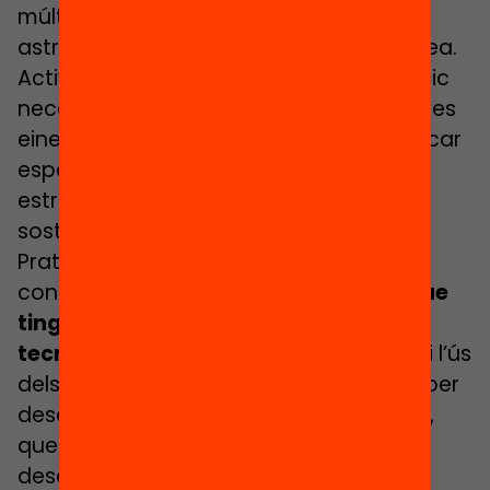
múltiples centres per parlar amb un
astronauta de l’Agència Espacial Europea.
Activitats que, sense el suport tecnològic
necessari, «serien impossibles». «Aquestes
eines són un vehicle que permet modificar
espai i temps. Però això requereix una
estructura que avui en dia no tenim»,
sosté.
Prats incideix en la necessitat de
consensuar un nou model educatiu «
que
tingui en compte la presència de les
tecnologies a l’aula
«, però que prioritzi l’ús
dels recursos tecnològics «quan calen per
desenvolupar competències bàsiques»,
que tenen a veure per exemple amb el
desenvolupament de
l’esperit crític i la