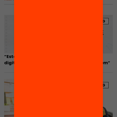
BLOG
“Estàvem molt menys preparats en la
digitalització de l’educació del que pensàvem”
BLOG