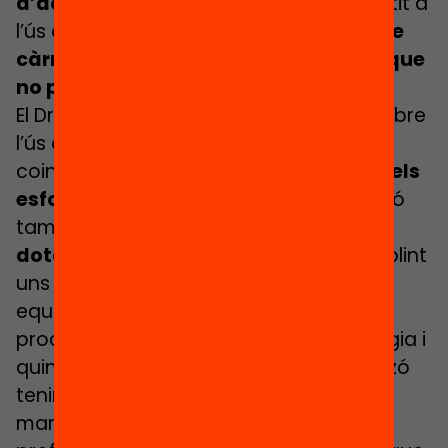
d’aquesta tecnologia
. «Cal donar sentit a
l’ús que es fa d’aquests equips.
El nostre
càrrec hauria de ser més pedagògic que
no pas tècnic
«, sosté.
El Dr.
Miquel Àngel Prats
, investigador sobre
l’ús de tecnologies digitals a l’educació,
coincideix en
la necessitat de centrar els
esforços
no només en el maquinari, sinó
també
en les persones que l’han de
dotar de contingut
. Per exemple, establint
uns objectius clars a l’hora d’invertir en
equips i una manera d’avaluar aquests
processos. “Què volem amb la tecnologia i
quin tipus d’ideari apliquem? Quin horitzó
tenim al centre en qüestió? I de quina
manera acompanyarem els directors,