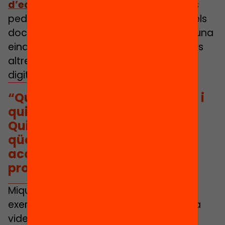
d’educació digital híbrida
.
Estratègies
pedagògiques que ajudin els centres i els
docents a aplicar les tecnologies com una
eina per potenciar l’esperit crític i moltes
altres competències -no estrictament
digitals- entre l’alumnat.
“Què volem amb la tecnologia i
quin tipus d’ideari apliquem?
Quin horitzó tenim al centre en
qüestió? I de quina manera
acompanyarem els directors,
professors i alumnes?»
Miquel Àngel Prats posa el següent
exemple pràctic per explicar-ho: fer una
videoconferència en què participin