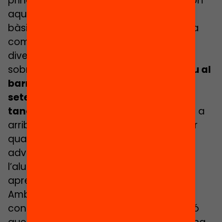
principalment en centres com el de J., on
aquests dispositius ja són la seva eina
bàsica de treball. Aquest docent explica
com aquesta situació s’ha donat en
diverses ocasions els darrers anys,
sobretot
quan arriba un estudiant nou al
barri i al centre a mitjan curs o al
setembre, amb les matrícules ja
tancades
. «De vegades triguen un mes a
arribar o no arriben. Un nen no pot estar
quatre setmanes sense un ordinador”,
adverteix, en relació amb el risc que
l’alumne es quedi enrere en el seu
aprenentatge.
Amb tot, de vegades passa la situació
contrària: inversions per part d’Educació