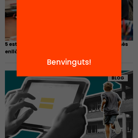
5 estratègies per tancar l’escletxa digital, més
enllà de l’accés a dispositius
Benvinguts!
BLOG