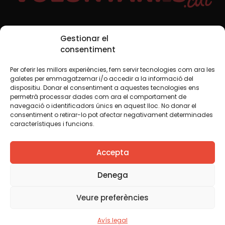
Xarxes Socials
Gestionar el
consentiment
Per oferir les millors experiències, fem servir tecnologies com ara les
TWT
YTB
IG
FB
IN
galetes per emmagatzemar i/o accedir a la informació del
dispositiu. Donar el consentiment a aquestes tecnologies ens
permetrà processar dades com ara el comportament de
navegació o identificadors únics en aquest lloc. No donar el
consentiment o retirar-lo pot afectar negativament determinades
Avís legal
Política de cookies
característiques i funcions.
Creiem que el coneixement s’ha de compartir. Per això
Accepta
fem servir una llicència Creative Commons, llevat que en
algun material indiquem el contrari. Us animem a copiar,
redistribuir, remesclar o transformar i crear els continguts
Denega
propis d’aquest web, per a qualsevol finalitat, inclosa la
comercial. Només us demanem que reconegueu
Veure preferències
l’autoria de la creació original.
Avís legal