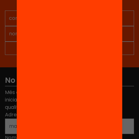
projectes per implicar-te.
No et perdis res
Més de 40.000 persones ja han triat Equitat. Rep
iniciatives, propostes i projectes per millorar la
qualitat de l'educació a Catalunya.
Adreça electrònica
*
Nom
*