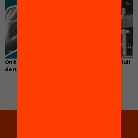
On és el meu centre i on vol anar? Tracem un full
de ruta per guanyar en equitat
Tria equitat
Rep continguts, iniciatives i