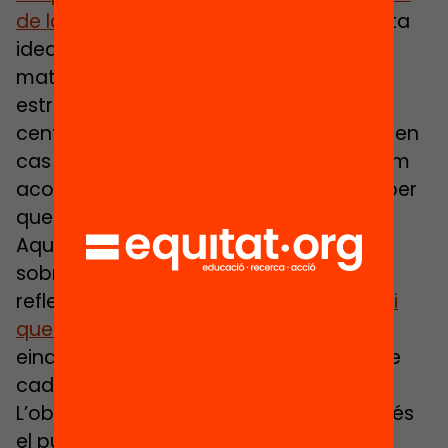
de la tecnologia
, aprofundint en aquesta
idea de treballar més enllà del marc
material, cap preguntar-se: quines
estratègies podem desplegar com a
centre per assegurar el vincle educatiu en
cas de nous confinaments? Com podem
acompanyar les famílies en aquest paper
que recau al domicili?
Aquests són alguns dels plantejaments
sobre els que ens agradaria que
reflexionéssiu amb
l‘eina d’autodiagnosi
que hem desenvolupat
. Es tracta d’una
eina d’autoconeixement i avaluació que
cada centre es pot fer a si mateix.
L’objectiu no és altre que conèixer quin és
el punt de partida en el que es troba