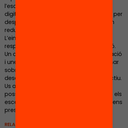
l’escola o l’institut respecte a la bretxa
digital i a partir d’aquí, entomar el camí per
desplegar estratègies que ens permetin
reduir-la al màxim.
L’eina s’organitza en quatre blocs que
responen a diferents criteris d’avaluació.
Un cop acabada, obtindreu una puntuació
i unes propostes de millora per reflexionar
sobre l’estratègia que heu de
desenvolupar per assolir el vostre objectiu.
Us animem a fer-la tan aviat com sigui
possible, per començar a treballar amb els
escenaris que aquest curs tan peculiar ens
presenta.
Voleu començar ara mateix?
RELACIONATS