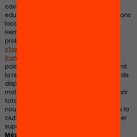
cavalls de batalla tant pels centres
educatius com per moltes administracions
locals.
Hem vist també com aquesta és una
problemàtica global i
a escala mundial
s’han donat diferents respostes per fer
front a la bretxa digital
. En la majoria de
països, l’administració pública ha assumit
la responsabilitat de facilitar la provisió de
dispositius i connectivitat, tot i que en
molts llocs no ha estat suficient per cobrir
tota la necessitat. Així hem vist com, de
nou, la solidaritat i l’autoorganització de la
ciutadania també ha esdevingut clau per
superar el moment de crisi puntual.
Més enllà dels tangibles