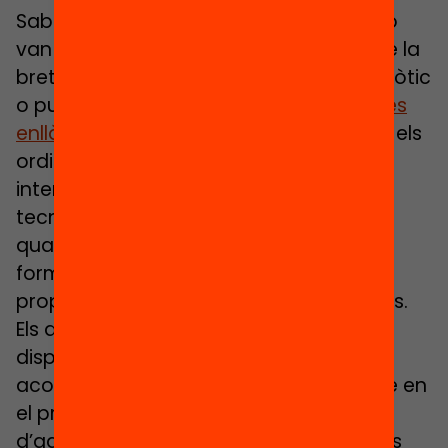
Sabem, però, que tecnologia i educació
van de la mà ara i més en un futur, i que la
bretxa digital no és un problema anecdòtic
o puntual. Aquesta escletxa
va molt més
enllà d’allò material o tangible
, ja siguin els
ordinadors, tauletes o la connexió a
internet. Quan parlem de l’ús de les
tecnologies no podem obviar l’ús i la
qualitat d’aquesta, que ve marcada de
forma molt notòria pel capital cultural
propi, o de l’entorn, en el cas dels infants.
Els alumnes necessiten, a més de
dispositius i connectivitat, algú que els
acompanyi en l’ús de l’eina, però també en
el procés d’aprenentatge a través
d’aquesta. Lluny del concepte de nadius