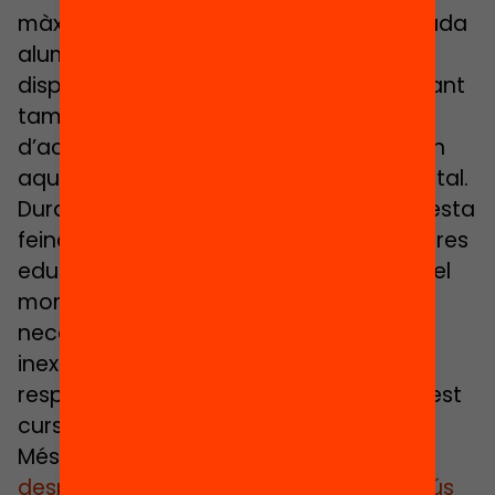
màxim encert quina és la situació de cada
alumne al seu domicili, de quines eines
disposa i quines necessita. Serà important
també conèixer quina capacitat
d’acompanyament tenen les famílies en
aquests processos d’aprenentatge digital.
Durant els mesos de confinament, aquesta
feina s’ha anat avançant en molts centres
educatius, per la necessitat imperant del
moment. S’han posat sobre la taula
necessitats de coneixença fins ara
inexistent o poc prioritària, per això la
resposta que poden donar durant aquest
curs híbrid és molt desigual.
Més enllà de les
estratègies que poden
desplegar els docents per maximitzar l’ús