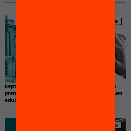
BLOG
Reptes municipals per reprendre el curs: com
prenem la temperatura a les nostres polítiques
educatives?
BLOG