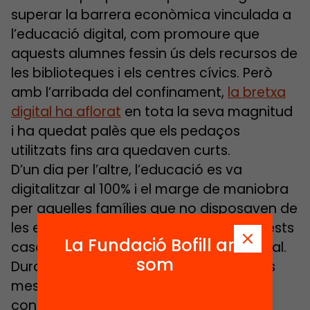
superar la barrera econòmica vinculada a
l’educació digital, com promoure que
aquests alumnes fessin ús dels recursos de
les biblioteques i els centres cívics. Però
amb l’arribada del confinament,
la bretxa
digital ha aflorat
en tota la seva magnitud
i ha quedat palès que els pedaços
utilitzats fins ara quedaven curts.
D’un dia per l’altre, l’educació es va
digitalitzar al 100% i el marge de maniobra
per aquelles famílies que no disposaven de
les eines necessàries va ser nul. En aquests
La Fundació Bofill ara
casos, la desconnexió lectiva va ser total.
som
Durant el confinament viscut els darrers
mesos l’accés a la tecnologia i a la
connectivitat ha estat un dels grans