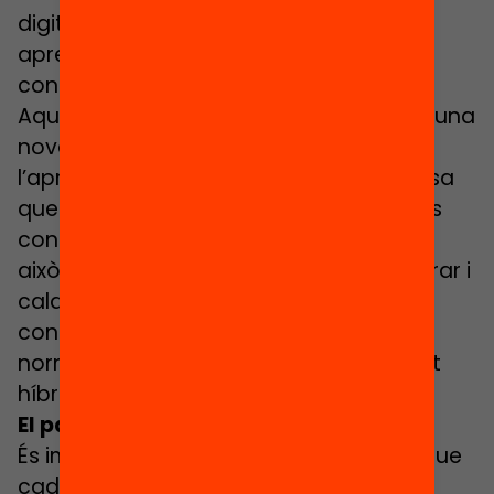
digitals, docents i família són clau per
aprendre en un entorn sa, crític i
constructiu.
Aquest curs que tot just comencem és una
nova prova de foc per la virtualitat de
l’aprenentatge. Sabem amb tota certesa
que hi haurà setmanes que viurem nous
confinaments domiciliaris i que mentre
això passi, la docència no es podrà aturar i
caldrà fer ús de la tecnologia per
continuar el curs amb la màxima
normalitat possible des d’una modalitat
híbrida.
El paper dels centres educatius
És imprescindible, en aquest escenari, que
cada centre pugui “mapejar” amb el