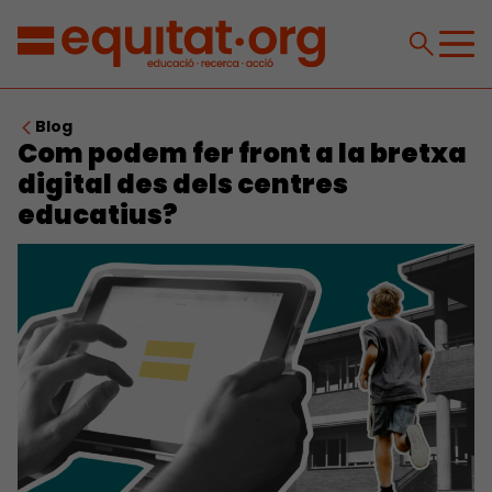
Blog
Com podem fer front a la bretxa
digital des dels centres
educatius?