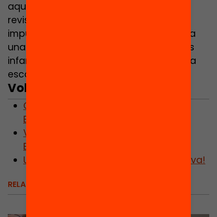
aquest ha d’estar present i amb una
revisió constant que permeti seguir
impulsant actuacions que facin efectiva
una participació ampliada per a tots els
infants sense excepció en activitats fora
escola.
Vols saber-ne més?
Consulta el projecte del Passaport
Edunauta
Visita la pàgina web del Passaport
Edunauta
Un passaport cap a l’Equitat Educativa!
RELACIONATS