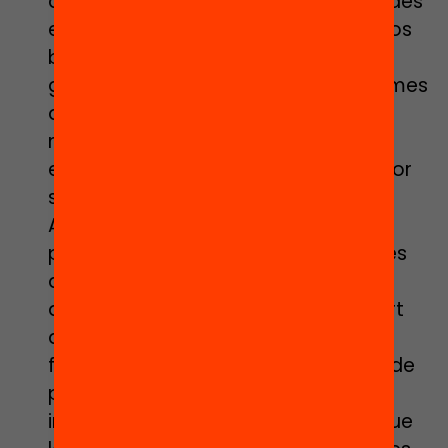
acompanyades de mesures centrades
en flexibilitzar i simplificar el processos
burocràtics d’inscripció a activitats i
gestió d’ajudes a partir de mecanismes
de suport diversos que facilitin una
millor comprensió i accés,
especialment de la població en major
situació de vulnerabilitat.
Altres mesures amb impacte i que
poden tenir un pes significatiu són les
actuacions de detecció de casos
d’infants que requereixen d’un suport
addicional per accedir a l’oferta del
fora escola implementant mesures de
prescripció i orientació d’activitats i
impulsar mesures que garanteixin que