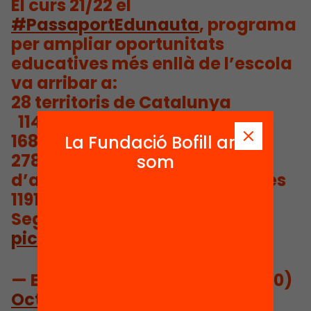
El curs 21/22 el
#PassaportEdunauta
, programa
per ampliar oportunitats
educatives més enllà de l’escola
va arribar a:
28 territoris de Catalunya
‍ ‍ 11439 infants
168 escoles que l’utilitzen
La Fundació Bofill ara
278 destinacions
som
d’aprenentatges compromeses
1191 activitats
Seguim creixent!
pic.twitter.com/RWHFi1fEMW
— Educació360 (@educacio360)
October 28, 2022