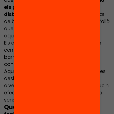
que tenen són
que les seves famílies no
els poden acompanyar, el cost i la
distància de les activitats;
s
ense deixar
de banda la baixa percepció de valor d’allò
que poden descobrir i aprendre en
aquestes activitats.
Els espais de reflexió de la jornada s’han
centrat en reflexionar sobre aquestes
barreres a l’accés i aprofundir en el
coneixement de les causes i els motius.
Aquest és un exercici clau per abordar les
desigualtats socioeconòmiques amb
diverses estratègies i actuacions que facin
efectiu el dret a una educació ampliada
sense deixar cap infant enrere.
Què ens emportem d’aquesta