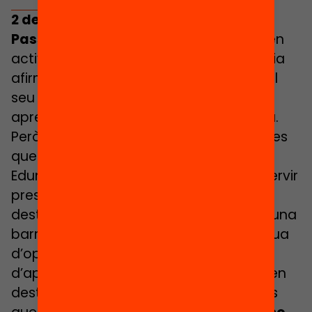
2 de cada 3 infants han fet servir el
Passaport Edunauta
per a participar en
activitats dins del seu territori i la majoria
afirma que els ha permès apropar-se al
seu entorn i entitats, descobrir nous
aprenentatges i fer activitats en família.
Però, què passa amb el 33% dels alumnes
que no han emprat el Passaport
Edunauta? Els infants que no l’han fet servir
presenten motius diversos però se’n
destaquen aquelles que són limitants i una
barrera d’accés que suposen una pèrdua
d’oportunitat per a gaudir d’espais
d’aprenentatges reptadors. Els infants en
destaquen que les principals limitacions