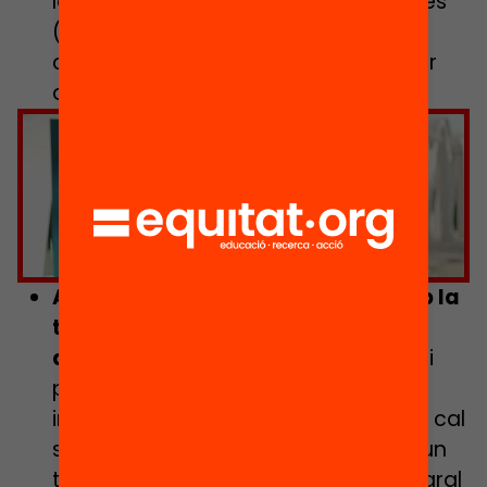
la informació arribi a totes les famílies
(campanyes de comunicació,
cercadors d’activitats per a informar
de l’oferta existent etc.)
Feu clic per acceptar màrqueting
galetes i activar aquest contingut
Ampliar els agents vinculats i amb la
tasca de potenciar un
acompanyament integral:
l’accés i
participació van més enllà d’una
intervenció dins de l’àmbit educatiu, cal
sumar més agents per a potenciar un
treball d’acompanyament més integral