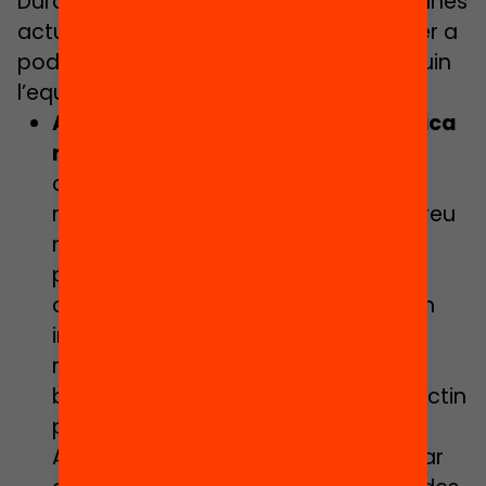
Durant la Jornada es van plantejar algunes
actuacions que poden ser rellevants per a
poder desplegar mesures que promoguin
l’equitat i l’accés. Se’n destaquen com:
Activar i ampliar mesures de política
municipal per promoure l’equitat
centrades a construir i enfortir
mecanismes per a garantir que el preu
no suposi una limitació a l’accés i
participació. Tenint en compte els
contextos de cada territori es poden
impulsar intervencions vinculades
reducció de preu de les activitats,
beques i/o tarifació social que impactin
positivament en l’accés.
Aquestes mesures també han d’estar