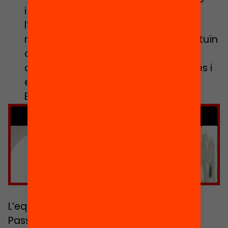
i connectat. Per això cal repensar
l’ecosistema educatiu incloure a un
major nombre d’agents que interactuïn
amb les infants i famílies per tal
d’augmentar les figures prescriptores i
el seu treball amb el Passaport
Edunauta.
Feu clic per acceptar màrqueting
galetes i activar aquest contingut
L’equitat és un dels principals pilars del
Passaport Edunauta, el treball sobre