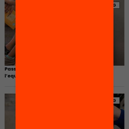
BLOG
Passaport Edunauta: continuem impulsant
l’equitat més enllà de l’escola
BLOG