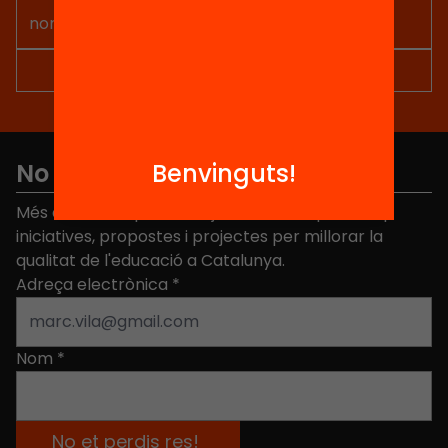
No et perdis res
Benvinguts!
Més de 40.000 persones ja han triat Equitat. Rep
iniciatives, propostes i projectes per millorar la
qualitat de l'educació a Catalunya.
Adreça electrònica
*
Nom
*