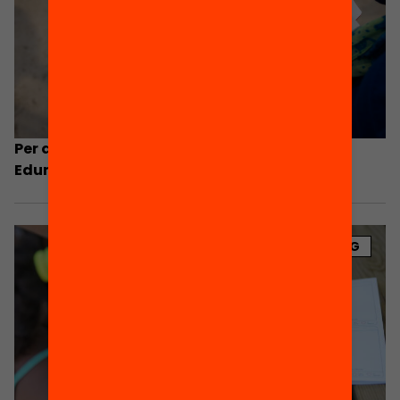
Per què els territoris se sumen al Passaport
Edunauta?
BLOG