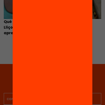
Què hem après amb el Passaport Edunauta?
Lliçons i reptes per seguir connectant
aprenentatges
Tria equitat
Rep continguts, iniciatives i
projectes per implicar-te.