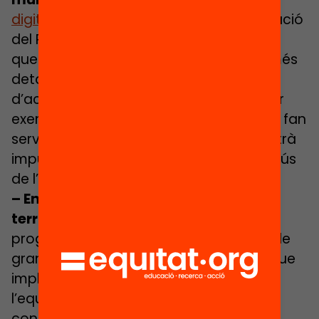
digital
i el sistema d’indicadors d’avaluació
del Passaport Edunauta són dues eines
que poden contribuir a conèixer amb més
detall l’oferta vinculada al catàleg
d’activitats del Passaport Edunauta, per
exemple com participen els infants que fan
servir l’eina. Aquesta informació permetrà
impulsar millores en el desplegament i l’ús
de l’eina.
–
Enfortir i fer créixer la comunitat de
territoris que implementen l’eina:
el
programa vol continuar sent un espai de
gran valor per connectar els territoris que
implementen l’eina i ja aposten per
l’equitat educativa. Aquest curs es
continuaran impulsant espais de