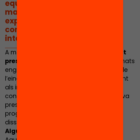
equipaments i recursos d’un
mateix territori oferissim
experiències significatives i
connectades amb els seus
interessos?
A més, el
Passaport Edunauta ha estat
present durant l’estiu
en diversos formats
engrescadors que han permès gaudir de
l’eina més enllà del curs escolar, facilitant
als infants propostes reptadores per
continuar aprenent i gaudint com la seva
presència a
Festes Majors
, en la
programació d’activitats d’estiu o al
disseny dels
Casals d’estiu
.
Alguns reptes del nou curs 22/23
Aquest curs, el Passaport Edunauta