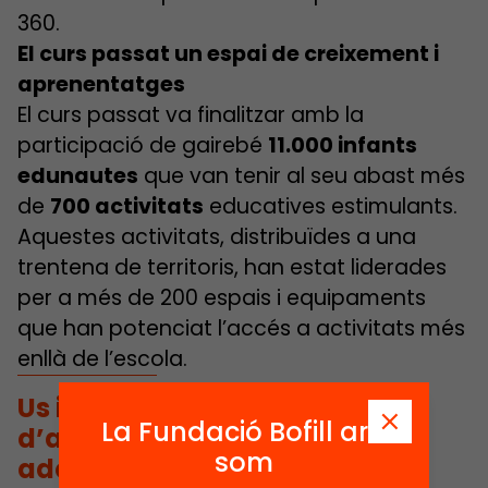
360.
El curs passat un espai de creixement i
aprenentatges
El curs passat va finalitzar amb la
participació de gairebé
11.000 infants
edunautes
que van tenir al seu abast més
de
700 activitats
educatives estimulants.
Aquestes activitats, distribuïdes a una
trentena de territoris, han estat liderades
per a més de 200 espais i equipaments
que han potenciat l’accés a activitats més
enllà de l’escola.
Us imagineu la gran quantitat
La Fundació Bofill ara
d’aprenentatges que podrien
som
adquirir els infants si tots els