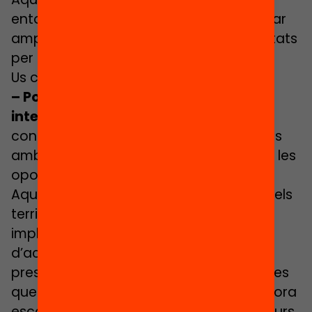
entoma reptes rellevants per a continuar
ampliant i aprofundint en les funcionalitats
per tal d’incrementar el seu ús.
Us compartim alguns d’aquests reptes:
– Posar l’
equitat
al centre de la
intervenció
: Des del programa volem
continuar fomentant l’accés dels infants
amb situació de desavantatge social a les
oportunitats educatives del territori.
Aquest curs volem implicar als equips dels
territoris que lideren el programa en la
implementació d’estratègies
d’acompanyament, informació i
prescripció adreçades a aquelles famílies
que menys participen en les activitats fora
escola. El Passaport Edunauta és un recurs