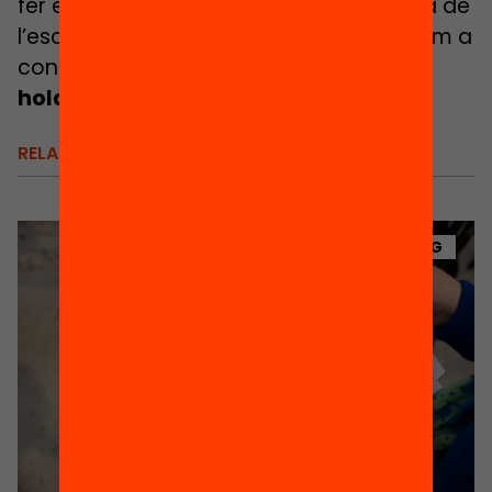
fer efectiu el dret a l’educació més enllà de
l’escola. Vols saber-ne més? Et convidem a
contactar amb nosaltres i parlar-ne a
hola@passaportedunauta.cat.
RELACIONATS
BLOG