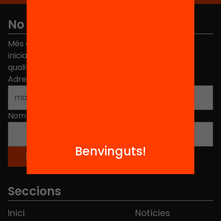
No et perdis res
Més de 40.000 persones ja han triat Equitat. Rep
iniciatives, propostes i projectes per millorar la
qualitat de l'educació a Catalunya.
Adreça electrònica
*
Nom
*
Benvinguts!
Seccions
Inici
Notícies