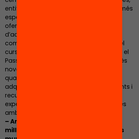
entitats socioeducatives… entre molts més
espais poden contribuir a construir una
oferta més àmplia i heterogènia
d’activitats obertes, reptadores i
competencials. Recordem que durant el
curs passat 3 de 4 infants que van usar el
Passaport Edunauta afirmen haver après
noves habilitats. Us imagineu la gran
quantitat d’aprenentatges que podrien
adquirir els infants si tots els equipaments i
recursos d’un mateix territori oferissim
experiències significatives i connectades
amb els seus interessos?
–
Ampliar la informació clau per a
millorar la gestió i accionar polítiques
municipals:
els instruments com
l’eina