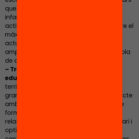
que actua com un trampolí perquè els
infants s’engresquin i participin en
activitats del seu territori, però per treure el
màxim profit de l’eina cal articular
actuacions locals que garanteixen i
ampliïn una oferta d’activitats fora escola
de qualitat.
–
Treballar en xarxa amb els agents
educatius
: Els espais i equipaments del
territori tenen un potencial educatiu de
gran valor i són una peça clau del projecte
amb qui hem de continuar treballant de
forma intensa per a promoure més
relacions, aprofitar el bagatge comunitari i
optimitzar els recursos educatius. Els
centres cívics, entitats esportives, teatres,