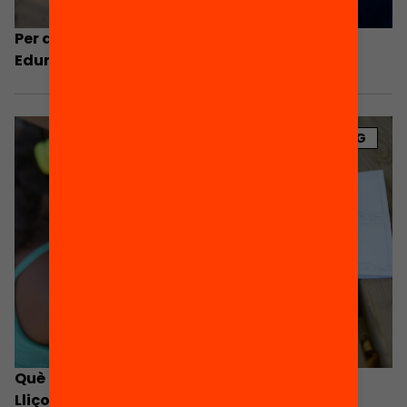
Per què els territoris se sumen al Passaport
Edunauta?
BLOG
Què hem après amb el Passaport Edunauta?
Lliçons i reptes per seguir connectant