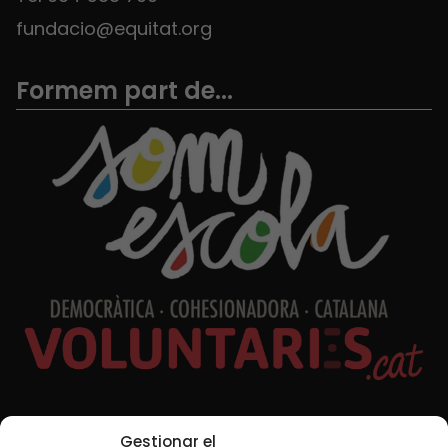
fundacio@equitat.org
Formem part de...
Xarxes Socials
Gestionar el