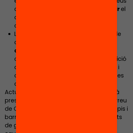
educatiu,
mostrar i fer visibles
els seus
aprenentatges,
celebrar i compartir
el
que ha après amb la resta de la
comunitat.
La
celebració del viatge
: el viatge de
cada edunauta finalitzarà amb una
cerimònia de graduació
que es
celebrarà al tancament de cada edició
del passaport (estiu, curs escolar…), i
on seran convidats tots els edunautes
del municipi i les seves famílies
Actualment, el Passaport Edunauta està
present a una trentena de territoris d’arreu
de Catalunya, entre comarques, municipis i
barris. Hi participen més de 14.042 infants
de gairebé 200 escoles i més de 400