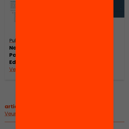
Publicació
Presentació:
Publicació
Passaport
Nota de premsa:
Edunauta
Passaport
Edunauta
Veure’n més
Veure’n més
articles relacionats
Veure més articles