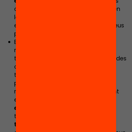
edunautes
, aprenentatges invisibles
que molts cops passen inadvertits en
les activitats educatives i que els
edunautes podran plasmar en els seus
passaports.
Els
edunautes
: tot infant del territori
rebrà el seu Passaport Edunauta a
través del seu centre educatiu o bé des
dels equipaments i/o entitats del
territori que estiguin vinculades al
projecte. Quan el tingui a les seves
mans es convertirà automàticament
en un edunauta i amb ell podrà:
explorar i viatjar
a les activitats de
tots els espais 360 del seu municipi,
triar i crear
el seu propi itinerari