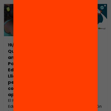
12/11/2020
19/07/2021
Un passaport
Què hem après
cap a l’equitat
amb el
educativa!
Passaport
Edunauta?
Lliçons i reptes
per seguir
connectant
aprenentatges
El Passaport
Els passaports
Edunauta de
d’aprenentatge són