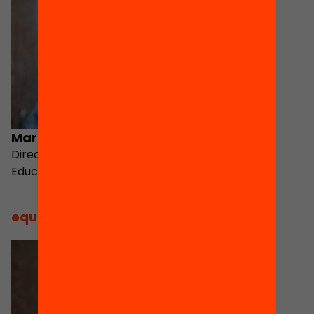
Maria Truñó
Directora de l’Aliança
Educació 360
equip
/
equip impulsor