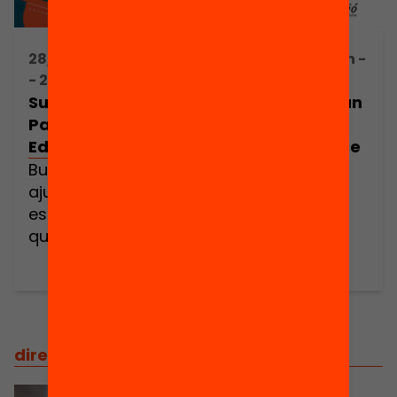
vulguin […]
28/02/2020 21:45h
23/01/2020 16:30h -
- 21:45h
18:30h
Suma’t al
Vols impulsar un
Passaport
passaport
Edunauta!
d’aprenentatge
?
Busquem 10
ajuntaments,
Descobreix el
escoles o entitats
Passaport
que vulguin
Edunauta i
impulsar un pilot
atreveix-te a
al seu territori o
activar-lo al teu
municipi. Seràs
territori
tu?
direcció
/
direcció i coordinació