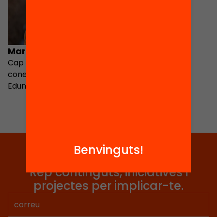
Marta Requeno
Cap de projectes,
coneixement i Passaport
Edunauta d'Educació 360
Benvinguts!
Tria equitat
Rep continguts, iniciatives i
projectes per implicar-te.