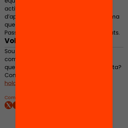
equipaments han promogut 1.379
activitats obertes, oferint 2.436 hores
d’aprenentatge. El 84% dels infants afirma
que ha après coses noves amb el
Passaport a través de les seves activitats.
Vols saber-ne més?
Sou part d’un ajuntament, un consell
comarcal o una entitat socioeducativa
que voldria impulsar un territori edunauta?
Contacta amb nosaltres a
hola@passaportedunauta.cat
Comparteix: