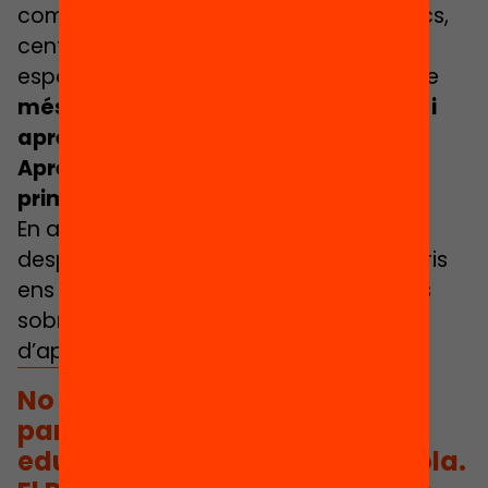
com biblioteques, museus, centres cívics,
centres socioeducatius i equipaments
esportius, on han gaudit d’una oferta de
més de 300 activitats per a descobrir i
aprendre.
Aprenentatges viscuts en aquesta
primera edició
En aquest primer any de vida, el
desplegament del Passaport als territoris
ens ha permès extreure lliçons valuoses
sobre la connexió i el reconeixement
d’aprenentatges des dels municipis.
No tots els nens i nenes
participen d’activitats
educatives més enllà de l’escola.