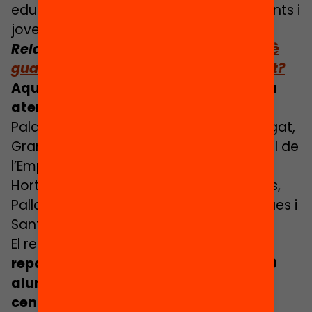
educatiu comú que arribi a tots els infants i
joves.
Relacionat:
La veu dels edunautes: què
guarden dins del seu preuat Passaport?
Aquest any el Passaport Edunauta ha
aterrat a 15 territoris del país:
Palafrugell, Terrassa, Sant Boi de Llobregat,
Granollers, Tàrrega, Tarragona, La Bisbal de
l’Empordà, Amposta, Sant Vicenç dels
Horts, Esplugues, Vilafranca del Penedès,
Pallars Jussà, i Carmel – Font d’en Fargues i
Sant Andreu (Barcelona).
El resultat han estat
més 100 escoles
repartint el Passaport a gairebé 7.000
alumnes que han pogut viatjar a un
centenar de destinacions edunautes
,