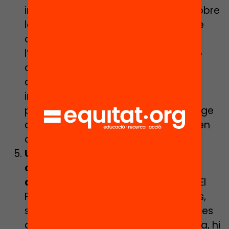
informativa per apropar i orientar sobre
les oportunitats d’aprenentatge que
ofereix el Passaport més enllà de
l’escola als infants i famílies. Tot això
dinamitzant i promovent activitats
d’acció tutorial dins l’aula amb els
infants i utilitzant la capacitat del
passaport com a diari d’aprenentatge
que vincula les experiències que viuen
dins i fora escola.
Un llenguatge comprensible i
compartit entre agents per parlar
d’aprenentatges i competències.
El
Passaport busca que tots els infants,
sense excepcions, visquin experiències
d’aprenentatge diverses i que, alhora, hi