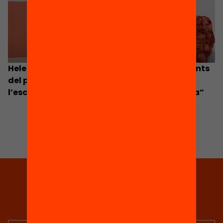
Helen O’Donnell – “Els infants no són conscients
del potencial que té l’aprenentatge fora de
l’escola, i quan el descobreixen els empodera”
Tria equitat
Rep continguts, iniciatives i
projectes per implicar-te.