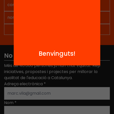
Benvinguts!
No et perdis res
Més de 40.000 persones ja han triat Equitat. Rep
iniciatives, propostes i projectes per millorar la
qualitat de l'educació a Catalunya.
Adreça electrònica
*
Nom
*