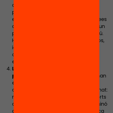
desplegament del Passaport ha
permès que escoles, entitats,
equipaments i, fins i tot, diferents àrees
dels ajuntaments s’involucressin en un
projecte i un propòsit educatiu comú.
Han compartit coneixement, recursos,
idees i han afavorit un treball
connectat en pro de l’equitat
educativa dels seus infants.
Les escoles siguin un motor de
prescripció educativa.
Els centres han
estat un pal de paller en el
desplegament de l’eina entre l’alumnat:
no només han distribuït els passaports
a tots els nens i nenes del municipi, sinó
que també han fet una valuosa tasca