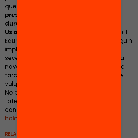
que
el Passaport Edunauta estarà
present en una trentena de territoris
durant el curs vinent.
Us agradaria participar-hi?
El Passaport
Edunauta busca més municipis que vulguin
implementar el projecte amb totes les
seves potencialitats. Per això, ja prepara
noves sessions informatives de cara a la
tardor per incorporar nous territoris que
vulguin pilotar l’eina a partir del 2022.
No perdeu el fil i estigueu informats de
totes les novetats! Per a més detalls
consulteu a:
hola@passaportedunauta.cat
.
RELACIONATS