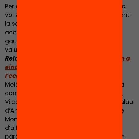
Per al proper curs el Passaport Edunauta
vol seguir sumant nous territoris, ampliant
la seva oferta educativa connectada i
aconseguint que més infants puguin
gaudir d’oportunitats d’aprenentatge
valuoses més enllà de l’escola.
Relacionat:
El Passaport Edunauta com a
eina municipal que connecta
l’ecosistema educatiu local
Molts nous territoris ja formen part de la
comunitat edunauta: El Vendrell, Torelló,
Viladecans, Sitges, Cassà de la Selva, Palau
d’Anglesola, Sabadell, Palafolls, Olesa de
Montserrat, Avinyó, Reus, Begur, entre
d’altres. Aquests municipis, sumats als
participants del curs anterior suposaran