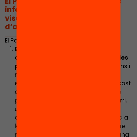
El Passaport busca que tots els
infants, sense excepcions,
visquin experiències
d’aprenentatge
El Passaport ha generat que:
Els territoris repensin com crear
oportunitats educatives accessibles
per a tots els infants
. No tots els nens i
nenes participen d’activitats
educatives més enllà de l’escola. El cost
econòmic, el desconeixement de les
possibilitats que existeixen al seu barri,
unes activitats poc atractives i
diverses, poden suposar una barrera a
la participació per aquells infants que
més ho necessiten. El Passaport és una