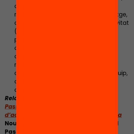
aprenguin. Per garantir el
reconeixement d’aquest aprenentatge,
amb independència del tipus d’activitat
(lleure, robòtica, art, esport…), el
projecte proposa que totes les
activitats potenciïn i visibilitzin algun
dels 9 superpoders edunautes:
resolució de problemes, creativitat,
comunicació, empatia, treball en equip,
curiositat, perseverança, iniciativa i
autoregulació.
Relacionat:
L’acció tutorial des del
Passaport Edunauta: la prescripció
d’activitats d’aprenentatge fora escola
Nou curs, nous reptes per fer créixer el
Passaport!