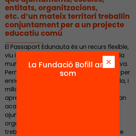
entitats, organitzacions,
etc. d’un mateix territori treballin
conjuntament per a un projecte
educatiu comú
El Passaport Edunauta és un recurs flexible,
viu i adaptable a les necessitats de cada
La Fundació Bofill ara
municipi per potenciar l’equitat educativa.
som
Permet una àmplia varietat d’activitats per
enriquir l’oferta educativa del fora escola, i
millora l’accés i la connexió dels
aprenentatges que els infants viuen quan
acaba l’horari lectiu. A més, facilita que
ajuntaments, escoles, entitats,
organitzacions… d’un mateix territori
treballin conjuntament per a un projecte