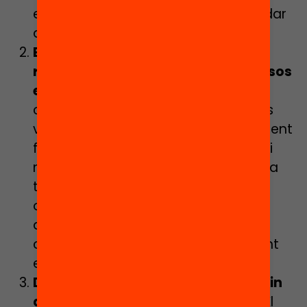
eina que permet als municipis abordar
aquests reptes de forma tangible.
Els municipis potenciïn una oferta
rica, diversa i equilibrada de recursos
educatius.
El Passaport ha estat un
catalitzador perquè els ajuntaments
visualitzessin l’oferta educativa existent
fora escola i poguessin repensar-la i
millorar-la en clau d’equitat. Això s’ha
traduït en l’ampliació de noves
oportunitats sumant nous espais i
agents a la xarxa educativa local i
creant noves activitats especialment
en aquelles zones on no existia.
Diversos actors municipals treballin
de forma conjunta i connectada.
El