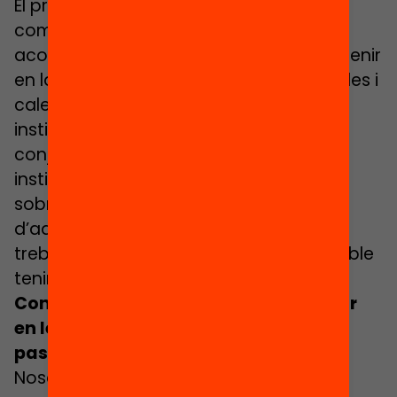
El primer pas és crear una creença
compartida del valor del que es vol
aconseguir i de l’impacte que això pot tenir
en la vida dels nens i nenes. Calen escoles i
calen destinacions d’aprenentatge o
institucions educatives que treballin
conjuntament amb ajuntaments,
institucions culturals i universitats i,
sobretot, gent apassionada capaç
d’adonar-se d’aquest impacte i de
treballar per impulsar-lo. És imprescindible
tenir un objectiu i un horitzó comuns.
Com es motiva els infants a participar
en les activitats després que hagin
passat el dia a l’escola?
Nosaltres utilitzem passaports per