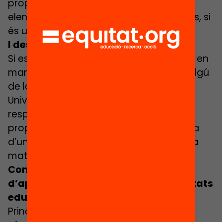
proposen és voluntària, quins són els
elements clau que aprendran els infants, si
és un aprenentatge estructurat…
I després?
Si es tracta d’una activitat que es posa en
marxa a escala local, intentem enviar algú
de la nostra xarxa de la Children’s
University local perquè conversi amb el
responsable, visiti l’espai, etc. Si la
proposta és a escala nacional, es valida
d’una manera més formal a través de la
mateixa fundació.
Com contribueix el vostre passaport
d’aprenentatge a reduir les desigualtats
educatives a Anglaterra?
Principalment, fa que els infants que no