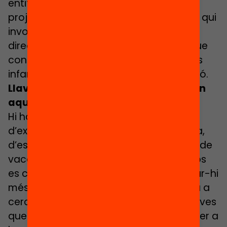
entitat comunitària que impulsa el
projecte al seu municipi, i que alhora és qui
involucra les escoles i hi treballa
directament. Són aquests agents els que
coneixen en profunditat les famílies dels
infants i, per tant, els que hi tenen relació.
Llavors com s’involucra les famílies en
aquest model?
Hi ha escoles que creen clubs
d’extraescolars, que poden ser de tarda,
d’espai de migdia, de cap de setmana, de
vacances escolars, etc. En aquests clubs
es convida les mares i pares a participar-hi
més activament, o, fins i tot, se’ls anima a
cercar destinacions d’aprenentatge noves
que puguin resultar motivadores tant per a