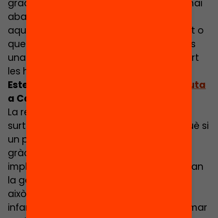
graduar d’alguna manera. Dones que mai
abans haurien ni pensat, ni somiat, en
aquesta possibilitat, ni que la universitat o
que l’aprenentatge al llarg de la vida fos
una cosa per a elles. L’eina del passaport
les ha encoratjat a fer-ho.
Estem impulsant el
Passaport Edunauta
a Catalunya. Alguna recomanació?
La recomanació que us donaria és que
surti tota la passió que ja existeix, perquè si
un projecte com aquest funciona és
gràcies a la passió de la gent que s’hi
implica. Aquesta passió es contagia quan
la gent comença a sentir i a veure com
això marca la diferència en la vida dels
infants, i és llavors quan tothom vol formar