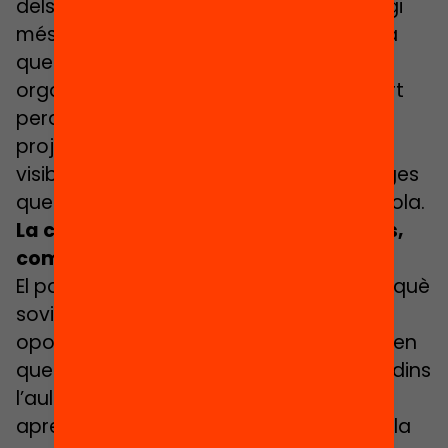
dels infants. Hem aconseguit que hi hagi
més de 110.000 passaports a Anglaterra
que es lliuren cada any. Hi ha moltes
organitzacions que en volen formar part
perquè els permet compartir els seus
projectes amb molta altra gent, fer-se
visibles i, a més, valorar els aprenentatges
que generen en els infants fora de l’escola.
La comunitat, els infants i les famílies,
com se’n beneficien?
El passaport beneficia la comunitat perquè
sovint la gent no s’adona de les
oportunitats que existeixen arreu i pensen
que l’aprenentatge només es produeix dins
l’aula. Però les criatures poden sortir i
aprendre dels actius propis que hi ha a la