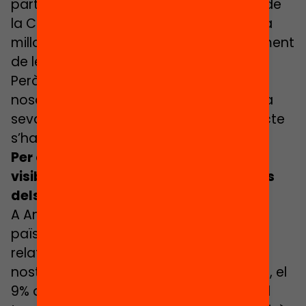
participen en les activitats educatives de
la Children’s University, i hem vist la seva
millora en l’adquisició i el desenvolupament
de les seves competències i habilitats.
Però, sobretot, el més important per a
nosaltres és que hem vist com millora la
seva confiança personal. Aquest impacte
s’ha vist arreu del país.
Per què és important connectar, fer
visibles i reconèixer els aprenentatges
dels infants més enllà de l’escola?
A Anglaterra, com passa a molts altres
països, sabem que els infants passen
relativament poc temps a l’escola. Al
nostre país [el Regne Unit], per exemple, el
9% de la vida conscient d’un infant és el