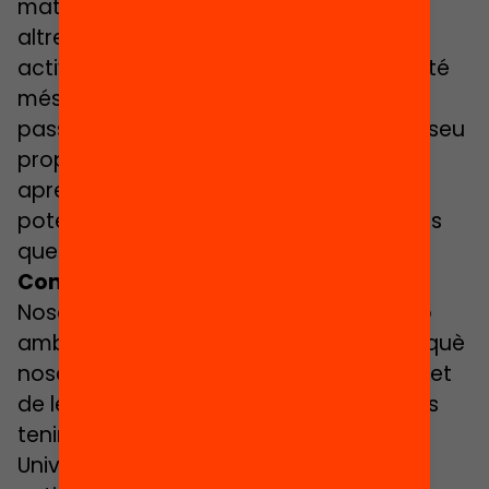
mateix, i no en la competència amb els
altres. No es tracta de veure qui fa una
activitat millor o de qui en fa més o qui té
més segells d’aprenentatge al seu
passaport. Es tracta que reconeguin el seu
propi potencial i aconsegueixin un
aprenentatge extra. Parlem sempre del
potencial d’aprenentatge individual més
que de la competència en un grup.
Com treballeu amb les famílies?
Nosaltres treballem amb les escoles, no
amb les famílies. Això és important, perquè
nosaltres no coneixem el context concret
de les famílies, de l’entorn, etc. Nosaltres
tenim el contacte amb la Children’s
University local, un ajuntament o una