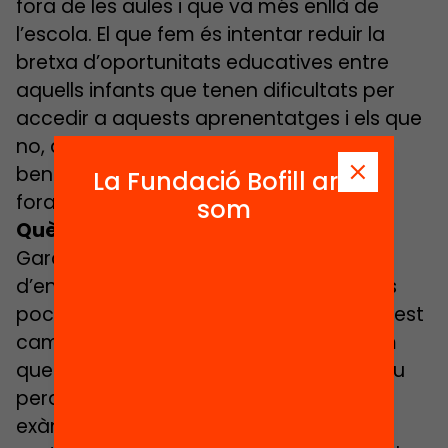
fora de les aules i que va més enllà de
l’escola. El que fem és intentar reduir la
bretxa d’oportunitats educatives entre
aquells infants que tenen dificultats per
accedir a aquests aprenentatges i els que
no, de manera que tothom es pugui
beneficiar de les oportunitats existents
La Fundació Bofill ara
fora de l’escola.
som
Què s’aconsegueix, amb això?
Garantir que els infants que venen
d’entorns de renda baixa i de contextos
poc propicis es puguin beneficiar d’aquest
camí alternatiu d’aprenentatge. Sabem
que la nostra feina té un impacte positiu
perquè hem avaluat els resultats dels
exàmens escolars dels nois i noies que