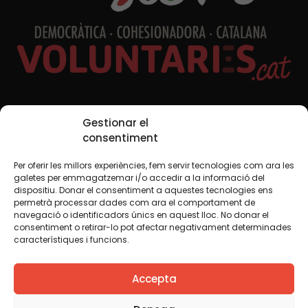
Xarxes Socials
Gestionar el
consentiment
Per oferir les millors experiències, fem servir tecnologies com ara les
TWT
YTB
IG
FB
IN
galetes per emmagatzemar i/o accedir a la informació del
dispositiu. Donar el consentiment a aquestes tecnologies ens
permetrà processar dades com ara el comportament de
navegació o identificadors únics en aquest lloc. No donar el
consentiment o retirar-lo pot afectar negativament determinades
Avís legal
Política de cookies
característiques i funcions.
Creiem que el coneixement s’ha de compartir. Per això
Accepta
fem servir una llicència Creative Commons, llevat que en
algun material indiquem el contrari. Us animem a copiar,