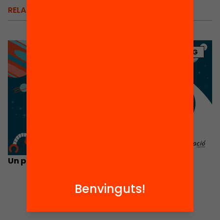
RELACIONATS
BLOG
Un passaport cap a l’equitat educativa!
Benvinguts!