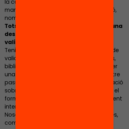
la canalla com per a ells. Hi ha diferents
maneres d’estimular aquesta implicació,
només es tracta de voler-ho fer.
Tots els agents educatius poden ser una
destinació d’aprenentatge? Com es
validen?
Tenim diverses fases en aquesta feina de
validació. Els agents educatius (museus,
biblioteques, universitats…) que volen ser
una destinació d’aprenentatge del nostre
passaport poden trobar tota la informació
sobre el procés a la nostra web i omplir el
formulari de participació si estan realment
interessats a formar part del projecte.
Nosaltres els fem una sèrie de preguntes,
com per exemple si l’activitat que