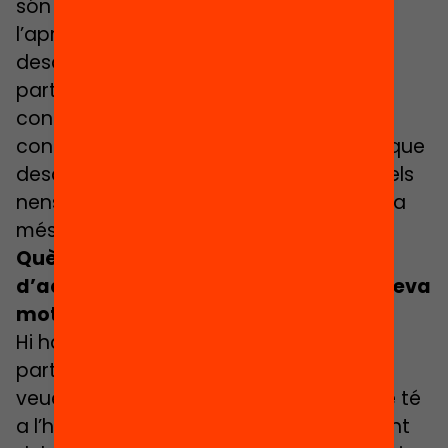
són conscients del potencial que té
l’aprenentatge fora de l’escola el
descobreixin, i això els empodera:
participen en diferents activitats sent
conscients que allò els està aportant
coneixement i té una utilitat. A mesura que
descobreixen i valoren l’aprenentatge, els
nens i nenes volen anar ampliant encara
més el seu camp d’experimentació.
Què n’obtenen, els agents impulsors,
d’aquesta participació? Quina és la seva
motivació principal?
Hi ha moltíssimes persones que volen
participar en el passaport perquè en
veuen el paper clau, la importància que té
a l’hora d’esperonar el desenvolupament