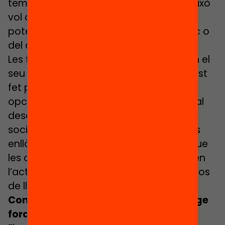
temps que realment passa a l’escola. Això
vol dir que li queda un 91% de temps
potencial d’aprenentatge fora del marc o
del context escolar.
Les famílies, la comunitat, la societat en el
seu conjunt ha de ser conscient d’aquest
fet per poder donar suport a aquesta
opció d’aprenentatge tan valuosa per al
desenvolupament personal, educatiu i
social dels infants i que es produeix més
enllà de l’aula. De fet, està demostrat que
les competències que són importants en
l’actualitat es desenvolupen en contextos
de lleure, informals, divertits, etc.
Com es crea una xarxa d’aprenentatge
fora de l’escola?