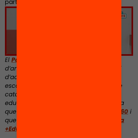
part del moviment.
Feu clic per acceptar màrqueting
galetes i activar aquest contingut
El
Passaport Edunauta
és un projecte
d’ampliació d’oportunitats educatives i
d’acreditació dels aprenentatges fora
escola per a infants de 3 a 12 anys, que
catalitza i connecta tota la potència
educativa d’un territori. És una iniciativa
que sorgeix en el marc de l’
Educació 360
i
que està impulsada per la
Cooperativa
+Educació
i la
Fundació Bofill
.