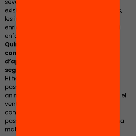
seva comunitat: els llocs, els espais que
existeixen en una zona, els professionals,
les iniciatives de l’entorn, etc. Així
enriqueixen l’aprenentatge dels infants i
enforteixen la xarxa entre si.
Quins són els elements clau per a la
construcció d’un passaport
d’aprenentatge? Quines passes cal
seguir?
Hi ha diversos elements clau perquè un
passaport funcioni, però el primer és
animar tots els infants perquè vegin tot el
ventall d’activitats que poden fer i
convidar-los a fer-les. Amb el nostre
passaport només pots fer 10 hores d’una
mateixa activitat al trimestre. Això els