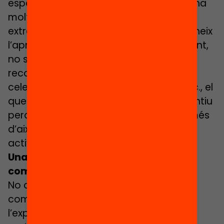
esperonar aquesta passió. De fet, ja hi ha
molts nens i nenes que fan activitats
extraescolars, però en cap cas es reconeix
l’aprenentatge que adquireixen i, per tant,
no se’ls valora. En el nostre cas, és el
reconeixement del passaport, la
celebració, els segells, els guardons, etc., el
que constitueix la motivació. És un incentiu
perquè el nen o la nena pensi “Vull fer més
d’això” o “Vull fer un tastet d’una altra
activitat”.
Una eina d’aquesta mena no genera
competitivitat entre els infants?
No creiem que això fomenti la
competència entre ells, perquè
l’expectativa és en el nen o nena, en si