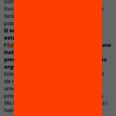
convida a provar més activitats i altres
focus d’aprenentatge. La gràcia és anar
tenint diferents segells per enriquir el
passaport.
El seu passaport d’aprenentatge ha
estat avaluat molt positivament per
l’
Education Endowment Foundation
, una
institució de recerca amb molt de
prestigi internacional. De què està més
orgullosa?
Estic orgullosa d’haver conegut un munt
de mares que han acabat fent un grau
universitari gràcies al projecte del
passaport perquè han vist com els seus
fills i filles anaven aconseguint els segells i
han pensat que elles també es podien