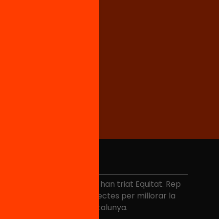
No et perdis res
és de 40.000 persones ja han triat Equitat. Rep
niciatives, propostes i projectes per millorar la
ualitat de l'educació a Catalunya.