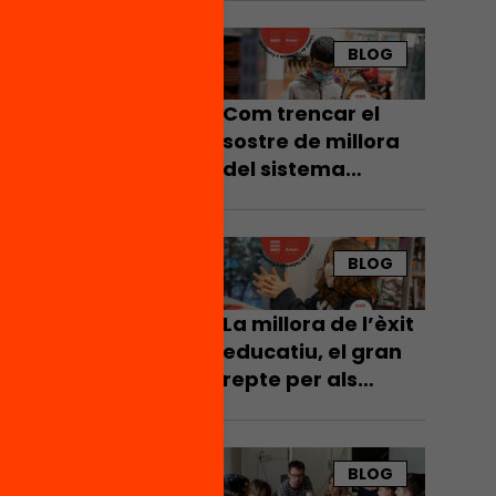
i espais educatius
BLOG
ostes
adora
Com trencar el
sostre de millora
del sistema
educatiu
BLOG
La millora de l’èxit
educatiu, el gran
repte per als
pròxims anys
BLOG