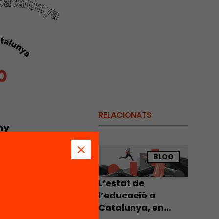
RELACIONATS
ny
a UE.
ducació
BLOG
uivalent
any
L’estat de
l’educació a
la a
Catalunya, en
l