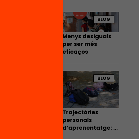
infografies
s que
s
BLOG
Menys desiguals
per ser més
490,5 €
eficaços
s
e
BLOG
des
Trajectòries
personals
d’aprenentatge: la
connexió de temps
at de