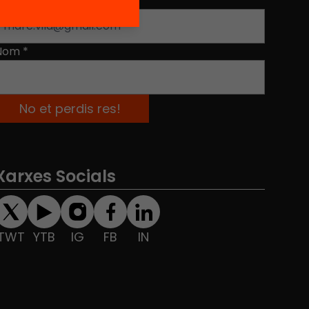
Adreça electrònica
*
Nom
*
Xarxes Socials
TWT
YTB
IG
FB
IN