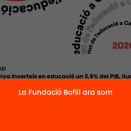
021
ya inverteix en educació un 3,6% del PIB, llu
del 4,2% del conjunt de l’Estat o del 4,6% de l
La Fundació Bofill ara som
019 el pressupost liquidat del Departament d’E
tuar en 5.435,4 milions d’€, una xifra que és eq
spesa liquidada pel Departament d’Educació l’
reus corrents, però un 12,5% inferior si es calcu
onstants. I això malgrat que el curs 2019/2020 e