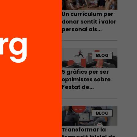
Un currículum per
donar sentit i valor
personal als
aprenentatges
escolars
BLOG
5 gràfics per ser
optimistes sobre
l’estat de
l’educació a
Catalunya
BLOG
Transformar la