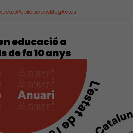
ojectes
Publicacions
Blog
Actes
 en educació a
s de fa 10 anys