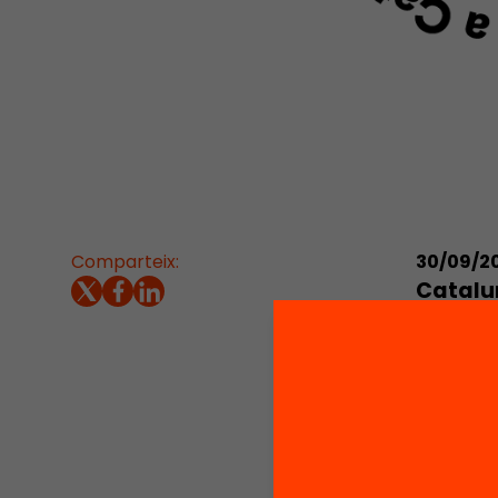
Comparteix:
30/09/2
Catalun
encara 
L’any 2
es va si
a la de
2009 a p
preus c