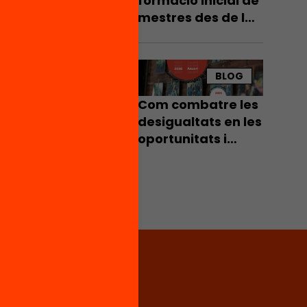
formació inicial de
mestres des de la
perspectiva de la
personalització
BLOG
Com combatre les
desigualtats en les
oportunitats i
recursos per
aprendre