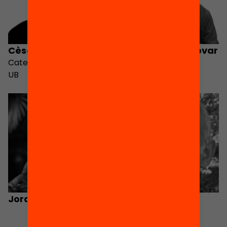
Cèsar Coll
Raül Manzano Tovar
Catedràtic de Psicologia
UB
Jordi Serarols
Fernando
Hernández-
Hernández