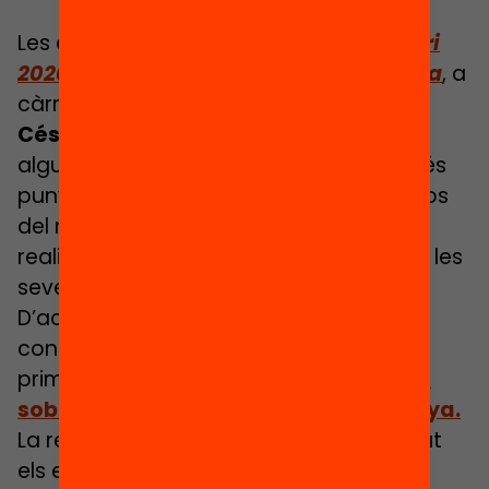
Les col·laboracions recollides en l’
Anuari
2020:
L’estat de l’educació a Catalunya
, a
càrrec de deu experts coordinats per
César Coll
i
Bernat Albaigés
, aborden
alguns dels desafiaments educatius més
punyents que compartim amb els països
del nostre entorn. I ho fan partint de la
realitat del sistema educatiu català, de les
seves fortaleses i febleses.
D’acord amb aquest plantejament, els
continguts s’organitzen en dos blocs. El
primer
revisa
els principals indicadors
sobre l’estat de l’educació a Catalunya.
La revisió posa de manifest que, malgrat
els esforços que s’han fet i els avenços