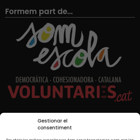
Formem part de...
Xarxes Socials
Gestionar el
consentiment