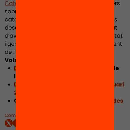
Catalunya
revisa els principals indicadors
sobre la realitat del sistema educatiu
català i aporta propostes al voltant dels
desafiaments que planteja la necessitat
d’avançar cap a una educació de qualitat
i generadora d’oportunitats per al conjunt
de l’alumnat.
Vols saber-ne més?
Descarrega el dossier de premsa
de
l’Anuari
Descarrega l’Informe Breu de l’Anuari
2020
Consulta les
publicacions vinculades
Comparteix: