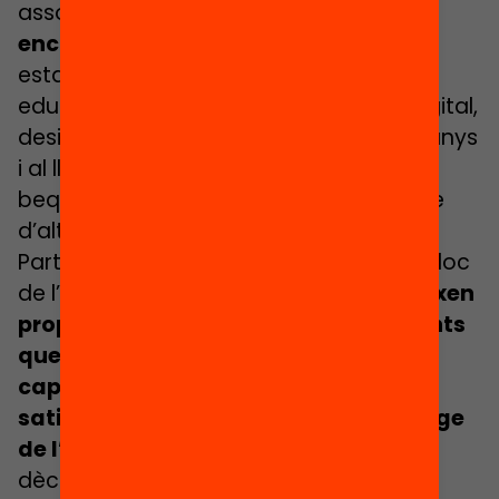
assolits,
el nostre sistema educatiu té
encara assignatures pendents:
estancament de les trajectòries
educatives i abandonament, bretxa digital,
desigualtats d’accés a l’educació 0-3 anys
i al lleure, o dèficits en la cobertura de
beques i en la despesa educativa, entre
d’altres.
Partint d’aquesta realitat, en el segon bloc
de l’Anuari, els autors
analitzen i ofereixen
propostes al voltant dels desafiaments
que planteja la necessitat d’avançar
cap a un sistema educatiu capaç de
satisfer les necessitats d’aprenentatge
de l’alumnat
en aquestes primeres
dècades del segle XXI: innovació