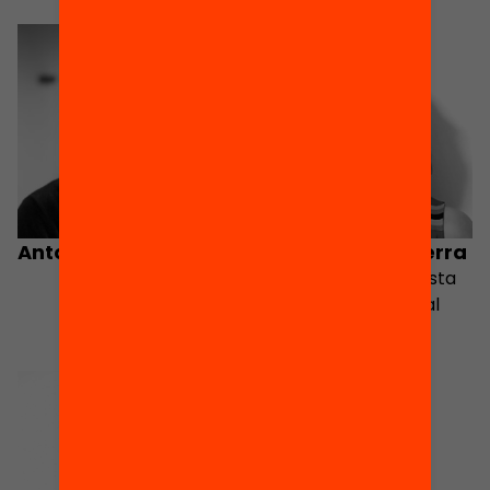
Antoni Tort
Sarai Samper Sierra
Sociòloga i especialista
en investigació social
aplicada