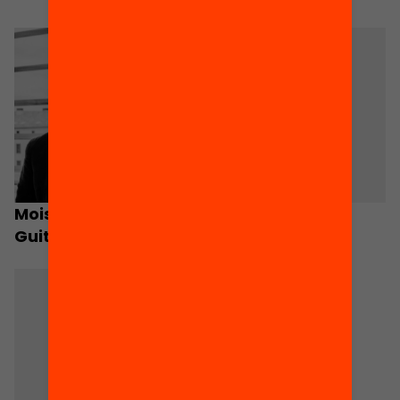
Moisès Esteban-
Juana M Sancho
Guitart