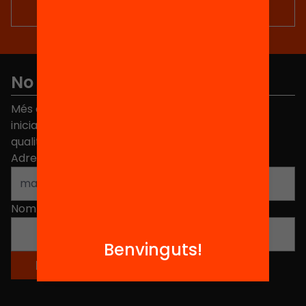
No et perdis res
Més de 40.000 persones ja han triat Equitat. Rep
iniciatives, propostes i projectes per millorar la
qualitat de l'educació a Catalunya.
Adreça electrònica
*
Nom
*
Benvinguts!