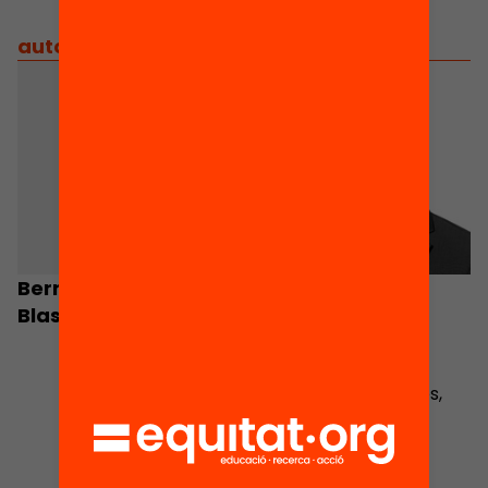
autors
/
equip implicat
Bernat Albaigés
Gerard Ferrer-
Blasi
Esteban
Professor a la UOC i
investigador en
polítiques educatives,
desigualtats i
estratègies
d’ensenyament