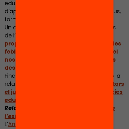
educativa, noves necessitats
d’aprenentatge, temps i espais educatius,
forma-ció docent, TIC, equitat.
Un darrer capítol, a càrrec dels directors
de l’Anuari, esbossa un seguit de
propostes per afrontar i superar tant les
febleses i mancances que arrossega el
nostre sistema educatiu com els nous
desafiaments a què s’enfronta.
Finalment, s’hi inclou una addenda amb la
relatoria del
debat mantingut pels autors
el juliol del 2020 sobre les conseqüències
educatives de la crisi de la covid-19.
Relacionat:
La Fundació Bofill alerta de
l’estancament del sistema educatiu
L’
Anuari 2020: L’Estat de l’educació a