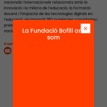
nacionals i internacionals relacionats amb la
innovació i la millora de l’educació, la formació
docent i l’impacte de les tecnologies digitals en
l’educació. Ha impartit 180 ponències convidades i
presentat 192 comunicacions en congressos
La Fundació Bofill ara
nacionals i internacionals.
som
Contacta'm:
4
1
Publicacions i
Projectes
vídeos