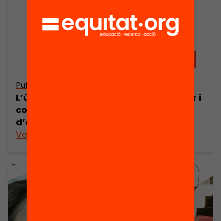
Publicació
L’ús de les TIC per ampliar, diversificar i
connectar espais i temps
d’aprenentatge
Veure’n més