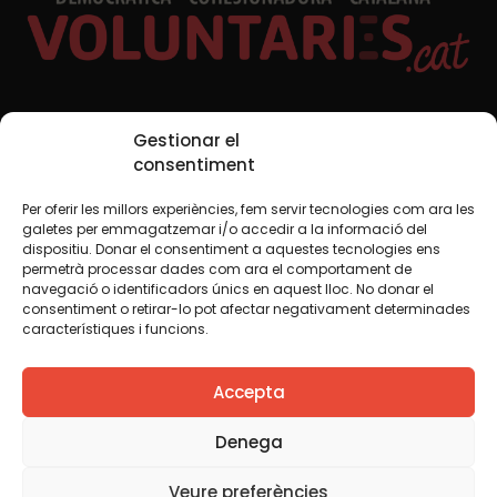
Xarxes Socials
Gestionar el
consentiment
Per oferir les millors experiències, fem servir tecnologies com ara les
TWT
YTB
IG
FB
IN
galetes per emmagatzemar i/o accedir a la informació del
dispositiu. Donar el consentiment a aquestes tecnologies ens
permetrà processar dades com ara el comportament de
navegació o identificadors únics en aquest lloc. No donar el
consentiment o retirar-lo pot afectar negativament determinades
Avís legal
Política de cookies
característiques i funcions.
Creiem que el coneixement s’ha de compartir. Per això
Accepta
fem servir una llicència Creative Commons, llevat que en
algun material indiquem el contrari. Us animem a copiar,
redistribuir, remesclar o transformar i crear els continguts
Denega
propis d’aquest web, per a qualsevol finalitat, inclosa la
comercial. Només us demanem que reconegueu
Veure preferències