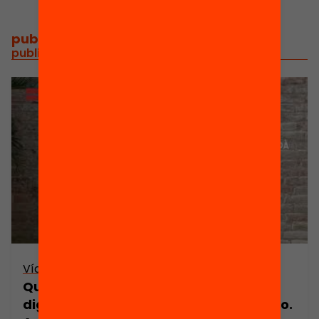
publicacions i vídeos
/
publicacions i vídeos relacionats
Vídeo
Quin paper juguen les tecnologies
digitals en l’educació? Juana M Sancho.