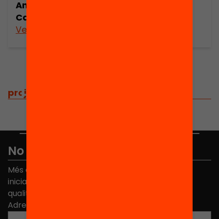
Anuari 2020. L’estat de l’educació a
Catalunya
Veure’n més
projectes
/
projectes relacionats
No et perdis res
Més de 40.000 persones ja han triat Equitat. Rep
iniciatives, propostes i projectes per millorar la
qualitat de l'educació a Catalunya.
Adreça electrònica
*