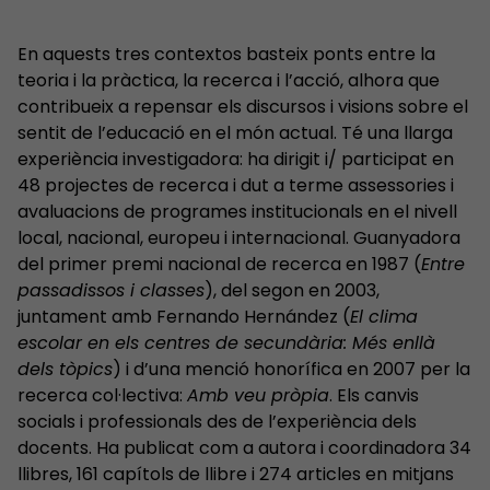
En aquests tres contextos basteix ponts entre la
teoria i la pràctica, la recerca i l’acció, alhora que
contribueix a repensar els discursos i visions sobre el
sentit de l’educació en el món actual. Té una llarga
experiència investigadora: ha dirigit i/ participat en
48 projectes de recerca i dut a terme assessories i
avaluacions de programes institucionals en el nivell
local, nacional, europeu i internacional. Guanyadora
del primer premi nacional de recerca en 1987 (
Entre
passadissos i classes
), del segon en 2003,
juntament amb Fernando Hernández (
El clima
escolar en els centres de secundària: Més enllà
dels tòpics
) i d’una menció honorífica en 2007 per la
recerca col·lectiva:
Amb veu pròpia
. Els canvis
socials i professionals des de l’experiència dels
docents. Ha publicat com a autora i coordinadora 34
llibres, 161 capítols de llibre i 274 articles en mitjans