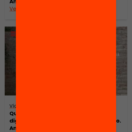
Anuari 2020
Veure’n més
Vídeo
Quin paper juguen les tecnologies
digitals en l’educació? Juana M Sancho.
Anuari 2020