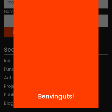
Nom
*
Seccions
Inici
Notícies
Fundació
FAQS
Actes
Hub Social
Projectes
Contacte
Publicacions i vídeos
Benvinguts!
Blog