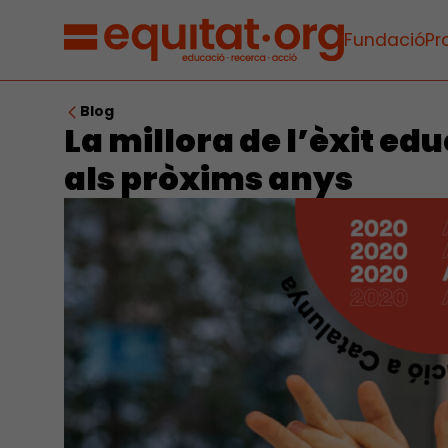
Fundació
Pr
Blog
La millora de l’èxit edu
als pròxims anys