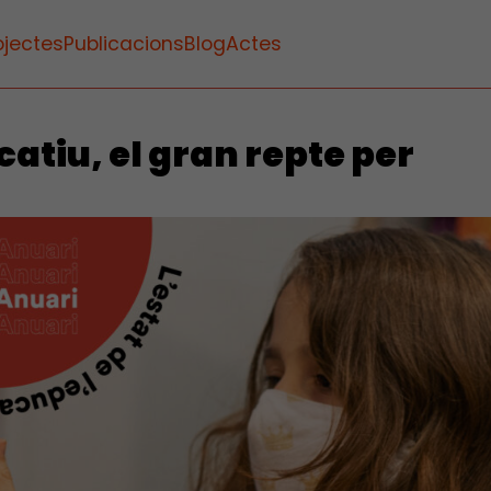
ojectes
Publicacions
Blog
Actes
catiu, el gran repte per