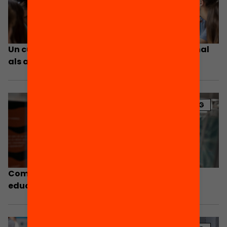
Un currículum per donar sentit i valor personal
als aprenentatges escolars
BLOG
Com trencar el sostre de millora del sistema
educatiu