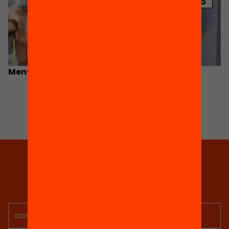
BLOG
Menys desiguals per ser més eficaços
Tria equitat
Rep continguts, iniciatives i
projectes per implicar-te.