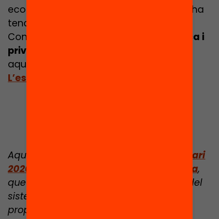
econòmica, en què la despesa pública ha
tendit a incrementar-se.
Coneix
l’evolució de la despesa pública i
privada en educació per estudiant
en
aquesta infografia de
l’Anuari 2020:
L’estat de l’educació a Catalunya
.
Aquesta infografia forma part de
l’Anuari
2020: L’estat de l’educació a Catalunya
,
que analitza els principals indicadors del
sistema educatiu català i aporta
propostes per avançar cap a una