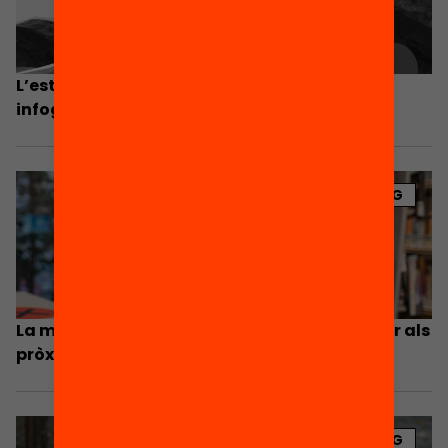
L’estat de l’educació a Catalunya, en
infografies
BLOG
La millora de l’èxit educatiu, el gran repte per als
pròxims anys
BLOG