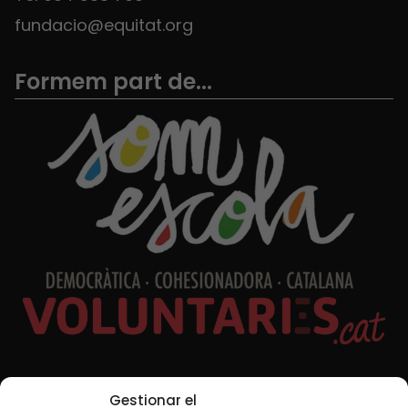
fundacio@equitat.org
Formem part de...
Xarxes Socials
Gestionar el