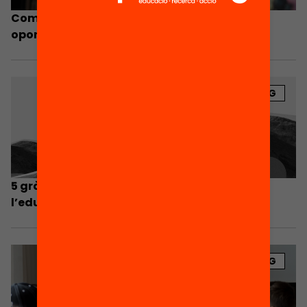
Com combatre les desigualtats en les
oportunitats i recursos per aprendre
BLOG
5 gràfics per ser optimistes sobre l’estat de
l’educació a Catalunya
BLOG