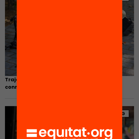
Trajectòries personals d’aprenentatge: la
connexió de temps i espais educatius
BLOG