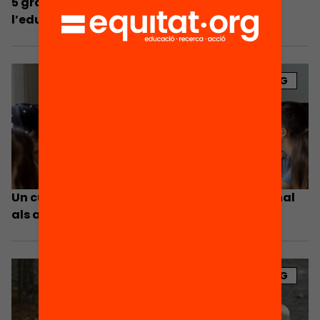
5 gràfics per ser optimistes sobre l’estat de
l’educació a Catalunya
BLOG
Un currículum per donar sentit i valor personal
als aprenentatges escolars
BLOG