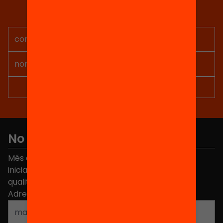
Rep continguts, iniciatives i
projectes per implicar-te.
No et perdis res
Més de 40.000 persones ja han triat Equitat. Rep
iniciatives, propostes i projectes per millorar la
qualitat de l'educació a Catalunya.
Adreça electrònica
*