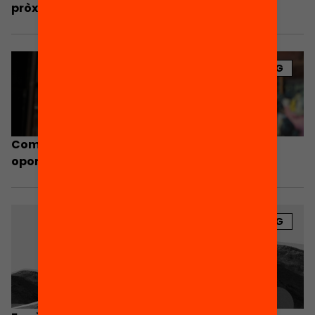
pròxims anys
BLOG
Com combatre les desigualtats en les
oportunitats i recursos per aprendre
BLOG