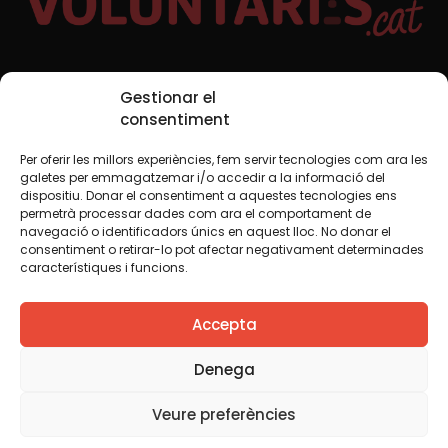
Xarxes Socials
Gestionar el
consentiment
Per oferir les millors experiències, fem servir tecnologies com ara les
TWT
YTB
IG
FB
IN
galetes per emmagatzemar i/o accedir a la informació del
dispositiu. Donar el consentiment a aquestes tecnologies ens
permetrà processar dades com ara el comportament de
navegació o identificadors únics en aquest lloc. No donar el
consentiment o retirar-lo pot afectar negativament determinades
Avís legal
Política de cookies
característiques i funcions.
Creiem que el coneixement s’ha de compartir. Per això
Accepta
fem servir una llicència Creative Commons, llevat que en
algun material indiquem el contrari. Us animem a copiar,
redistribuir, remesclar o transformar i crear els continguts
Denega
propis d’aquest web, per a qualsevol finalitat, inclosa la
comercial. Només us demanem que reconegueu
Veure preferències
l’autoria de la creació original.