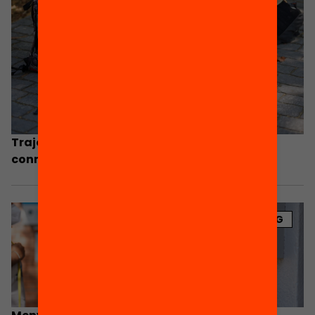
Trajectòries personals d’aprenentatge: la
connexió de temps i espais educatius
BLOG