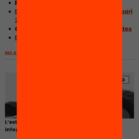
Recupera
la presentació
Descarrega l’Informe Breu de l’Anuari
2020
Consulta les
publicacions vinculades
Descarrega l’Anuari complet
RELACIONATS
BLOG
L’estat de l’educació a Catalunya, en
infografies