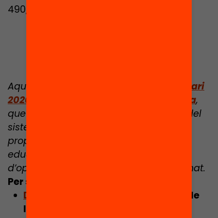
490, i en ciències de 497 a 489.
Aquesta infografia forma part de
l’Anuari
2020: L’Estat de l’educació a Catalunya
,
que analitza els principals indicadors del
sistema educatiu català i aporta
propostes per avançar cap a una
educació de qualitat i generadora
d’oportunitats per al conjunt de l’alumnat.
Per saber-ne més:
Descarrega el dossier de premsa
de
l’Anuari