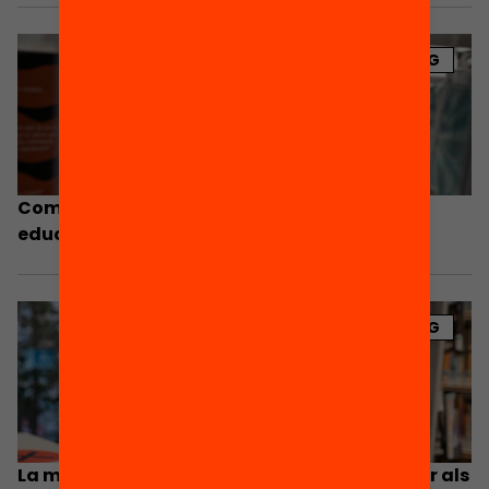
BLOG
Com trencar el sostre de millora del sistema
educatiu
BLOG
La millora de l’èxit educatiu, el gran repte per als