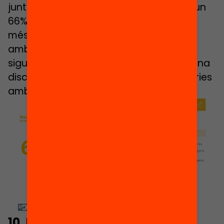
junts. L’enquesta del CEO destaca que un
66% de les persones enquestades està
més d’acord amb una escola inclusiva
amb tot l’alumnat i en què sempre que
sigui possible els infants que tenen alguna
discapacitat vagin a les escoles ordinàries
amb la resta de nens i nenes.
10.
La segregació escolar, un