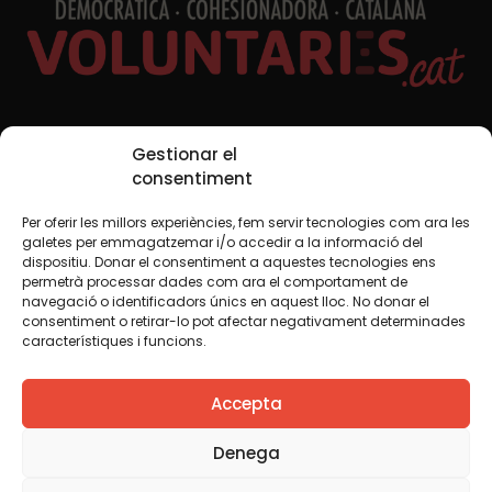
Xarxes Socials
Gestionar el
consentiment
Per oferir les millors experiències, fem servir tecnologies com ara les
TWT
YTB
IG
FB
IN
galetes per emmagatzemar i/o accedir a la informació del
dispositiu. Donar el consentiment a aquestes tecnologies ens
permetrà processar dades com ara el comportament de
navegació o identificadors únics en aquest lloc. No donar el
consentiment o retirar-lo pot afectar negativament determinades
Avís legal
Política de cookies
característiques i funcions.
Creiem que el coneixement s’ha de compartir. Per això
Accepta
fem servir una llicència Creative Commons, llevat que en
algun material indiquem el contrari. Us animem a copiar,
redistribuir, remesclar o transformar i crear els continguts
Denega
propis d’aquest web, per a qualsevol finalitat, inclosa la