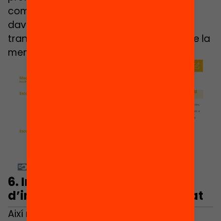
competències i treball en projectes per
davant d’una escola centrada en
transmetre coneixements i en l’estudi de la
memòria.
6. Infants lliures, per davant
d’infants que obeeixin autoritat
Així mateix, la meitat de les persones