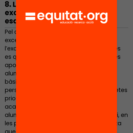
8.
Les dretes prioritzen
excel·lència d’alguns. Les
esquerres, equitat
Pel que fa al debat entre equitat i
excel·lència, les dretes prioritzen
l’excel·lència encara que alguns alumnes
es quedin enrere, i en canvi les esquerres
aposten perquè assegurar que tots els
alumnes assoleixen els coneixements
bàsics. Veiem en l’enquesta que les
persones que es consideren més de dretes
prioritzen aconseguir el màxim nivell
acadèmic possible encara que alguns
alumnes puguin quedar enrere. En canvi, en
les persones més d’esquerres es prioritza
que tots els alumnes assoleixin els