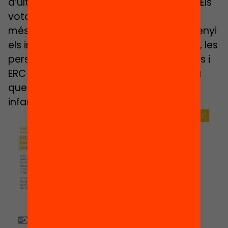
d’ultradreta, els resultats són diferents. Els
votants d’Aliança Catalana i Vox estan
més a favor d’un estil d’escola que ensenyi
els infants a obeir l’autoritat. Per contra, les
persones simpatitzants de CUP, Comuns i
ERC prefereixen àmpliament una escola
que dona importància a la llibertat dels
infants.