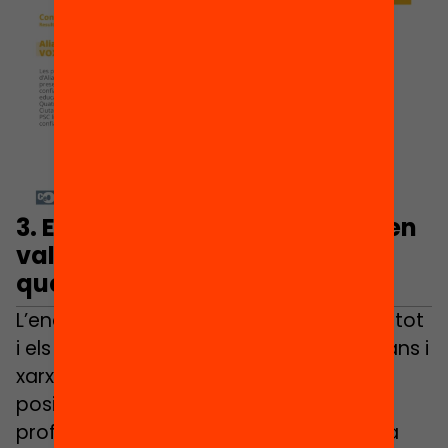
3. Els professors, socialment ben
valorats però amb la creença
que estan mal valorats
L’enquesta del CEO també mostra que, tot
i els relats àmpliament difosos per mitjans i
xarxes socials, la societat valora
positivament la tasca dels mestres i
professors, especialment pel que fa a la