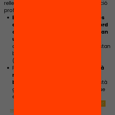
rellevància de la seva feina i la preparació
professional:
El 78% de les persones enquestades
està molt d’acord o bastant d’acord
amb què els mestres i professors fan
una feina rellevant
, s’esforcen per
oferir el millor servei públic (58%) i estan
ben preparats per fer la seva feina
(55%).
Però, per contra,
només un 36% està
molt o bastant d’acord que estan
ben valorats socialment
(el 57% està
gens d’acord o una mica d’acord que
estiguin ben valorats).