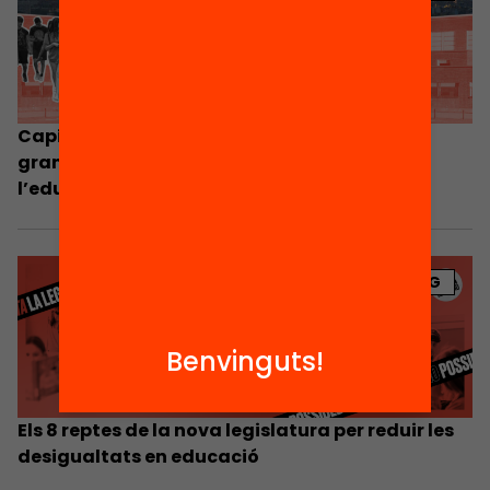
Capítols monogràfics de l’anuari 2024: Vuit
grans desigualtats socials que impacten en
l’educació
BLOG
Benvinguts!
Els 8 reptes de la nova legislatura per reduir les
desigualtats en educació