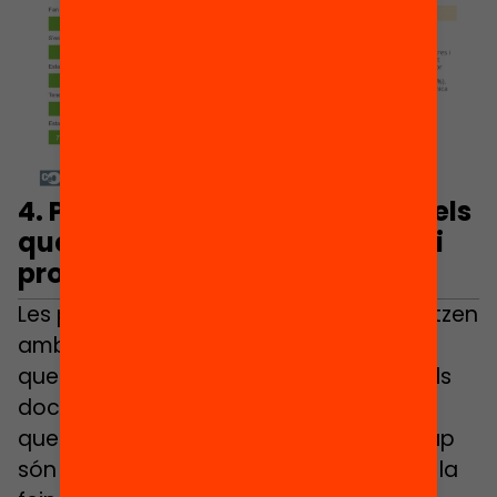
4.
PP, VOX i Aliança Catalana, els
que valoren més baix mestres i
professors
Les persones enquestades que simpatitzen
amb VOX, PP i Aliança Catalana són les
que valoren amb nota més baixa que els
docents fan una feina rellevant, mentre
que les simpatitzants amb Comuns i Cup
són les que es declaren més a favor de la