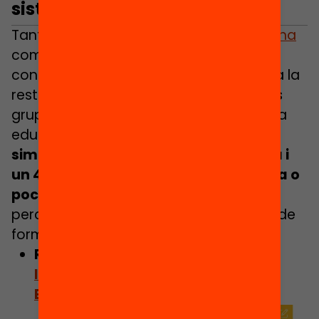
sistema educatiu català
Tant els simpatitzants
d’Aliança Catalana
com els de
VOX
mostren un nivell de
confiança clarament inferior respecte a la
resta de formacions polítiques. Aquests
grups són els més crítics amb el sistema
educatiu català:
un 55% dels
simpatitzants amb Aliança Catalana i
un 43% de Vox no tenen cap confiança o
poca en el sistema educatiu català
,
percentatges molt superiors a la resta de
formacions polítiques.
Relacionat:
La batalla cultural de
l’extrema dreta per “reeducar”
Europa