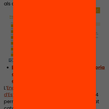
als alumnes que ho necessiten.
Enquesta: Penses igual que la majoria
de la societat catalana, en
educació?
L’
Enquesta Sociopolítica del Centre
d’Estudis d’Opinió (CEO)
de juliol de 2024
permet veure percepcions de la societat
catalana respecte el nostre sistema