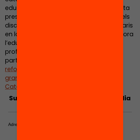
educatiu, i constatar que, tot i tenir molta
presència als mitjans de comunicació, els
discursos catastrofistes no són majoritaris
en la societat catalana, que confia i valora
l’educació pública i els mestres i
professors. I aquest és un bon punt de
partida per
continuar reclamant les
reformes necessàries per afrontar els
grans reptes que té l’educació a
Catalunya.
Subscriu-te al butlletí per estar al dia
del debat educatiu!
*
indicates required
Adreça electrònica
*