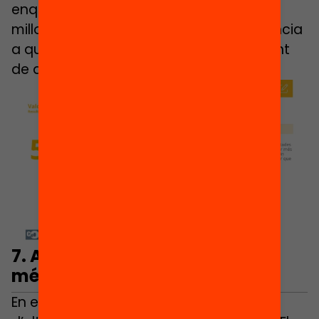
enquestades contesta que creu que és
millor l’estil d’escola que dona importància
a que els infants siguin lliures, per davant
de que ensenyi a obeir l’autoritat.
7.
Aliança Catalana, Vox i PP,
més autoritat que llibertat
En el cas dels simpatitzants de partits