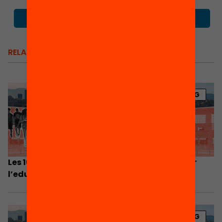
RELACIONATS
BLOG
Les 10 propostes de l’Anuari 2024 per millorar
l’educació a Catalunya
BLOG