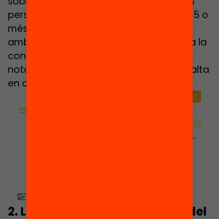
sobre l’estat de l’educació, el 82% de les
persones enquestades aprova amb un 5 o
més el sistema educatiu de Catalunya,
amb un 6,2 de nota mitjana pel que fa a la
confiança en el sistema educatiu. Una
nota molt millorable, però és valoració alta
en comparació amb altres serveis.
2. L’ultradreta desconfia més del