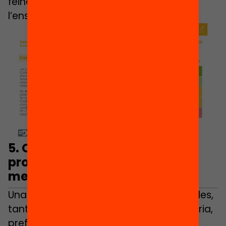
feina rellevant dels docents de
l’ensenyament públic.
5.
Competències i treball en
projectes, menys estudi de la
memòria
Una majoria de les persones enquestades,
tant a infantil i primària com a secundària,
prefereixen una escola centrada en