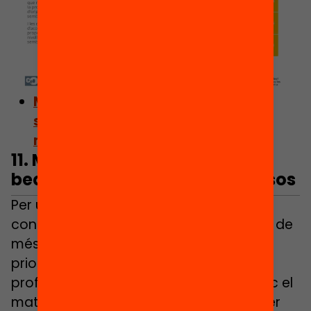
Mapa interactiu: l’evolució de la
segregació escolar, municipi a
municipi
11. Més professors, gratuïtat i
beques, les prioritats de recursos
Per últim, les persones enquestades
contesten que si la Generalitat disposa de
més recursos per educació caldria
prioritzar la contractació de més
professorat, fer gratuït o més econòmic el
material escolar i donar més beques per