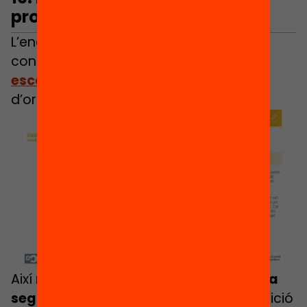
problema social
L’enquesta mostra que hi ha un ampli
consens en considerar la
segregació
escolar
(tant socieconòmica com
d’origen) com un problema social.
Així mateix, les mesures per
combatre la
segregació escolar
i tenir una composició