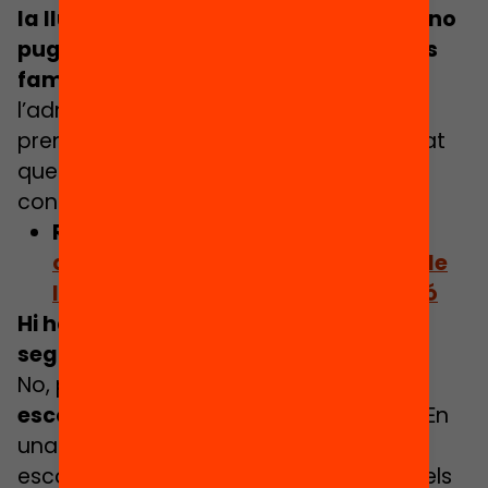
la lluita contra la segregació escolar no
pugui dependre de les decisions de les
famílies
. És responsabilitat de
l’administració vetllar per eliminar-la i
prendre mesures, perquè s’ha demostrat
que funcionen i que no fer-ho té
conseqüències.
Relacionat:
10 accions per lluitar
contra la segregació escolar des de
l’Oficina Municipal d’Escolarització
Hi ha segregació escolar perquè hi ha
segregació urbana?
No, perquè a Catalunya
la segregació
escolar és molt superior a la urbana.
En
una situació hipotètica en què tothom
escolaritzés els seus fills a les escoles dels