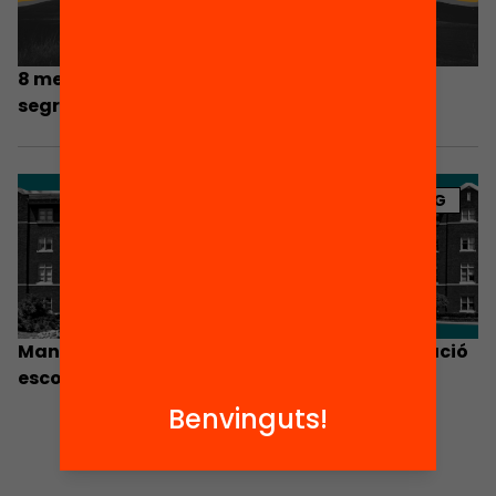
8 mesures concretes per lluitar contra la
segregació escolar
BLOG
Manlleu, 30 anys d’acords contra la segregació
escolar
Benvinguts!