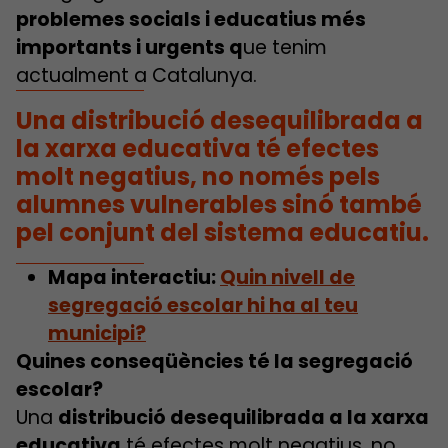
problemes socials i educatius més
importants i urgents q
ue tenim
actualment a Catalunya.
Una
distribució desequilibrada a
la xarxa educativa
té efectes
molt negatius, no només pels
alumnes vulnerables sinó també
pel conjunt del sistema educatiu.
Mapa interactiu:
Quin nivell de
segregació escolar hi ha al teu
municipi?
Quines conseqüències té la segregació
escolar?
Una
distribució desequilibrada a la xarxa
educativa
té efectes molt negatius, no