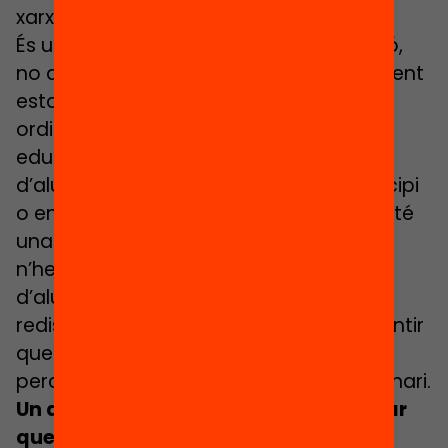
xarxa.
És una mesura relativa de la segregació,
no absoluta. Mesura com equilibradament
estan distribuïts dos grups (alumnat
ordinari i vulnerable) en tota la xarxa
educativa. No mesura el percentatge
d’alumnat vulnerable que hi ha al municipi
o en els centres. Per tant, si un municipi té
una dissimilitud del 30%, la lectura que
n’hem de fer no és que tingui un 30%
d’alumnat estranger, sinó que caldria
redistribuir el 30% de l’alumnat per garantir
que tots els centres tenen el mateix
percentatge d’alumnat estranger i ordinari.
Un dels errors més habituals és pensar
que si un municipi té molta pobresa o