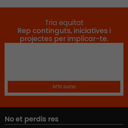
Tria equitat
Rep continguts, iniciatives i
projectes per implicar-te.
No et perdis res