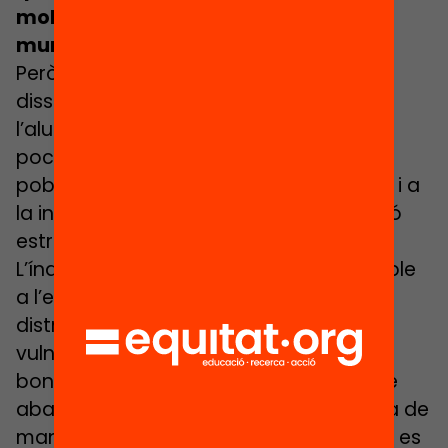
molta població estrangera, aquest
municipi tindrà una alta dissimilitud
.
Però no sempre és així, perquè la
dissimilitud mesura com està repartit
l’alumnat estranger, no si n’hi ha molt o
poc. Hi ha molts municipis amb molta
població estrangera i baixa dissimilitud, i a
la inversa, municipis amb poca població
estrangera i alta dissimilitud.
L’índex de dissimilitud sol ser molt sensible
a l’existència o no de mecanismes de
distribució equilibrada de l’alumnat
vulnerable i/o estranger. Si no hi ha una
bona identificació d’alumnat vulnerable
abans de la preinscripció, ni es gestiona de
manera equilibrada la matrícula viva, ni es