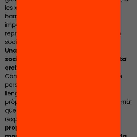
les xarxes socials i a les institucions, la
barreja des de l’etapa escolar és més
important que mai. La segregació
representa un gran risc per a la cohesió
social.
Una escola equilibrada millora la
societat. La diversitat a l’escola aporta
creixement i capacitats personals.
Construir l’etapa educativa al costat de
persones amb trajectòries, bagatges,
llengües i tradicions diferents de les
pròpies no només és un enriquiment humà
que reforça valors com la solidaritat, el
respecte i l’empatia, sinó que també
proporciona grans capacitats per
moure’s millor en un món cada vegada