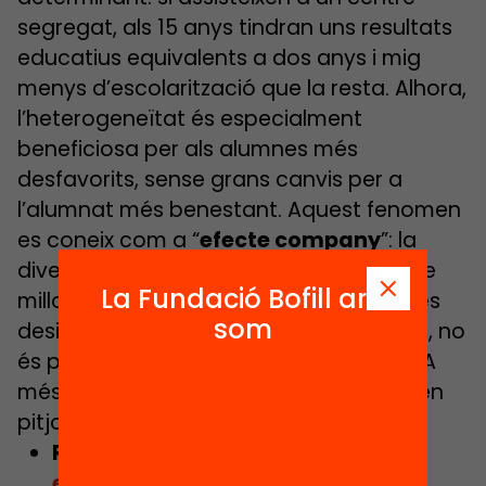
segregat, als 15 anys tindran uns resultats
educatius equivalents a dos anys i mig
menys d’escolarització que la resta. Alhora,
l’heterogeneïtat és especialment
beneficiosa per als alumnes més
desfavorits, sense grans canvis per a
l’alumnat més benestant. Aquest fenomen
es coneix com a “
efecte company
”: la
diversitat augmenta les probabilitats de
La Fundació Bofill ara
millora i el treball col·laboratiu redueix les
som
desigualtats. Amb la segregació, doncs, no
és possible l’ascensor social a l’escola. A
més, la segregació també repercuteix en
pitjors indicadors de salut i més atur.
Relacionat:
La falta de mesures
específiques per als 410 centres