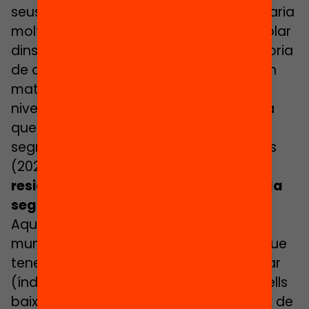
seus barris, la segregació escolar quedaria
molt reduïda. De fet, la segregació escolar
dins dels propis barris supera en la majoria
de casos la segregació entre barris d’un
mateix municipi, i hi ha municipis amb
nivells baixos de segregació urbanística
que en canvi tenen xifres altes de
segregació escolar. El Síndic de Greuges
(2022) assenyala que
la segregació
residencial explica només un 30% de la
segregació escolar.
Aquest quadre mostra per exemple 8
municipis de més de 10.000 habitants que
tenen un alt índex de segregació escolar
(índex de dissimilitud) malgrat tenir nivells
baixos de segregació residencial (índex de