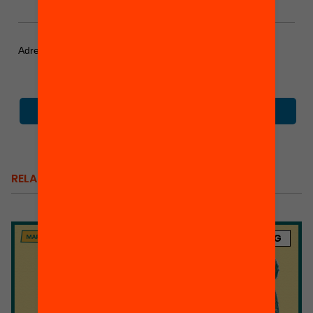
del debat educatiu!
*
indicates required
Adreça electrònica
*
RELACIONATS
BLOG