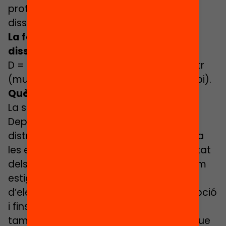
protegeix als centres vulnerables, la
dissimilitud sol sortir alta.
La fórmula concreta per calcular la
dissimilitud és la següent
:
D = ½ ∑esc valor abs (estr (escola) / estr
(municipi) – esp (escola) / esp (municipi).
Què origina la segregació escolar?
La segregació escolar és
multicausal
.
Depèn de la segregació urbana, de la
distribució desigual d’alumnat migrant a
les escoles al llarg del curs, de la titularitat
dels centres d’un sistema educatiu i com
estigui regulada, de les tendències
d’elecció de les famílies durant la inscripció
i fins i tot de determinades modes que
també es donen a les escoles. Això fa que