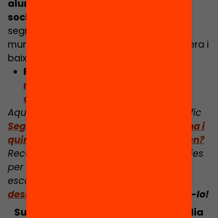
alumnat amb necessitats
socioeconòmiques
. Hi ha centres
segregats en municipis de renda alta o
municipis amb molta població estrangera i
baixa segregació escolar.
Relacionat:
Les 7 excuses per
mantenir l’statu quo i no lluitar
contra la segregació escolar
Aquest article forma part del monogràfic
Segregació escolar: quin és el problema i
quines polítiques municipals funcionen?
Recull articles, orientacions i experiències
per contribuir a reduir la segregació
escolar a Catalunya.
Consulta’l,
descarrega la publicació
i comparteix-lo!
Subscriu-te al butlletí per estar al dia