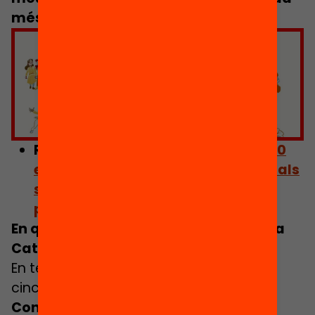
més heterogeni
.
Feu clic per acceptar màrqueting
galetes i activar aquest contingut
Relacionat:
«Aquí comença tot»: 80
escoles d’arreu del país reclamen als
seus veïns que les visitin sense
prejudicis
En quins nivells de segregació es troba
Catalunya?
En termes generals, estem millor que fa
cinc anys, quan es va aprovar el
Pacte
Contra la Segregació Escolar
, però