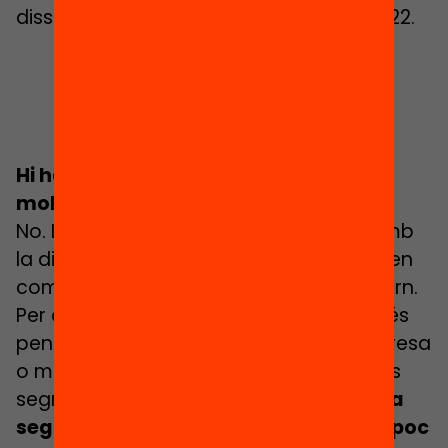
dissimilitud). Font: Síndic de greuges 2022.
Hi ha segregació escolar perquè hi ha
molta pobresa?
No. La segregació escolar té a veure amb
la distribució equilibrada de l’alumnat i en
com les escoles reflecteixen el seu entorn.
Per això
un dels errors més habituals
és
pensar que si un municipi té molta pobresa
o molta població estrangera tindrà més
segregació. No sempre és així, perquè
la
segregació no mesura si hi ha molt o poc