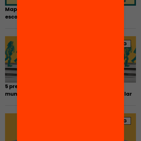
Mapa interactiu: Quin nivell de segregació
escolar hi ha al teu municipi?
BLOG
5 preguntes clau a l’hora de liderar des dels
municipis la lluita contra la segregació escolar
BLOG