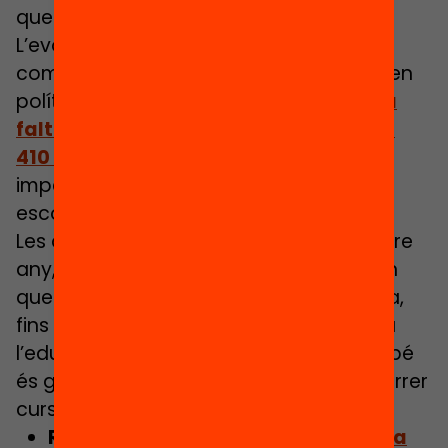
queden importants deures pendents.
L’evolució demostra que és possible
combatre la segregació si es despleguen
polítiques concretes però alhora que
la
falta de mesures específiques per als
410 centres segregats
a Catalunya
impedeix acabar amb la segregació
escolar.
Les anàlisis de la dissimilitud que, any rere
any, fa el
Síndic de Greuges
evidencien
que s’ha reduït de 0,47 el 2011 a primària,
fins als 0,33 del curs 23/24. I pel que fa a
l’educació secundària, la reducció també
és gran, de 0,38 el 2011 a 0,28 aquest darrer
curs.
Relacionat:
La segregació escolar a