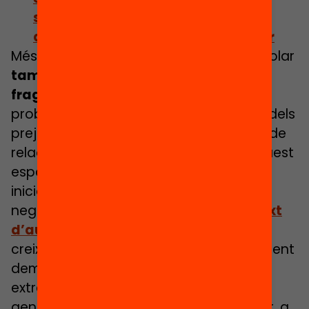
segregats a Catalunya impedeix
acabar amb la segregació escolar
Més enllà de l’escola, la segregació escolar
t
ambé provoca societats més
fragmentades i injustes
, generant
problemes de discriminació i augment dels
prejudicis. L’escola és el principal espai de
relació entre persones diferents, i si aquest
espai es fragmenta en una etapa tan
inicial de la vida, les conseqüències són
negatives a tots els nivells. En un
context
d’augment de les desigualtats
,
creixement de la diversitat, qüestionament
democràtic, augment de posicions
extremes i polarització, i amb un auge
generalitzat de l’extrema dreta al carrer, a