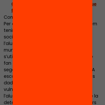
Catalunya: estem millor o pitjor que
fa cinc anys?
Com es calcula la segregació escolar?
Per calcular la segregació escolar podem
tenir en compte l’alumnat
socioeconòmicament vulnerable o
l’alumnat d’origen estranger. En l’àmbit
municipal, les dades més fiables i que
s’utilitzen més habitualment són les que
fan referència a la segregació escolar
segons l’origen estranger de l’alumnat. A
escala de països sí que hi ha disponibles
dades de segregació escolar segons la
vulnerabilitat socioeconòmica de
l’alumnat. Amb l’augment progressiu de la
detecció, és d’esperar que en els propers