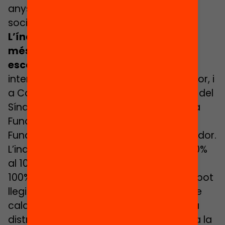
anys la dada per vulnerabilitat
socioeconòmica sigui ja explicativa.
L’índex de dissimilitud és l’indicador
més usat per mesurar la segregació
escolar
. Els estudis comparatius
internacionals fan servir aquest indicador, i
a Catalunya tant els diferents informes del
Síndic de Greuges, com els estudis de la
Fundació Equitat.org (anteriorment
Fundació Bofill), fan servir aquest indicador.
L’indicador pren valors del 0 a l’1 (o del 0%
al 100%). Mentre més s’apropa a 1 (o a
100%) més segregació escolar hi ha. Es pot
llegir com el percentatge d’alumnat que
caldria redistribuir per garantir que està
distribuït de manera equilibrada en tota la