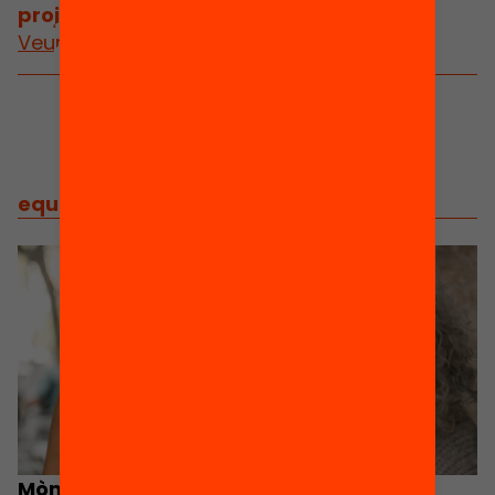
projectes
/
projectes relacionats
Veure més projectes
equip
/
equip implicat
Mònica Nadal
Begonya Gasch