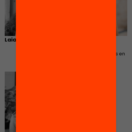
Laia Herrera
Núria Comas
Coordinadora de
projectes d'evidències en
educació