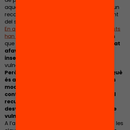
aquests recursos encara no gaudeixen d’un
reconeixement formal com a part integrant
del sistema educatiu.
En altres països, recursos similars a aquests
han estat avaluats
, i gràcies a això sabem
que
els programes de segona oportunitat
afavoreixen la represa dels estudis i la
inserció laboral
dels joves en situació de
vulnerabilitat.
Però, quines són les claus del seu èxit?
Què
és allò que els fa funcionar? Com són els
models més efectius? I
com es pot
contribuir, des dels municipis, a donar el
recurs adequat als joves que estan
desvinculats dels estudis i en situació de
vulnerabilitat?
A l’acte “Segones oportunitats: quines són les