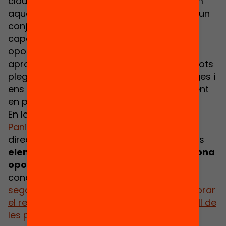
claus del retorn a l’educació?” respondrem
aquestes preguntes. Ho farem de la mà d’un
conjunt de professionals que estan al
capdavant de programes de segona
oportunitat i d’investigadors que han
aprofundit en aquest tipus d’intervenció. Tots
plegats compartiran els seus aprenentatges i
ens ajudaran a convertir el seu coneixement
en palanques per a l’acció.
En la primera part de l’acte, l’
Alejandro
Paniagua
, investigador, i
Begonya Gasch
,
directora d’El Llindar, conversaran sobre els
elements d’èxit dels programes de segona
oportunitat
. Junts comentaran les
conclusions de l’informe
“Programes de
segona oportunitat. Què funciona per millorar
el retorn educatiu i les transicions al treball de
les persones joves?”
, on es revisen els