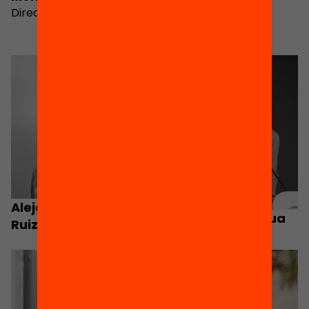
Directora de recerca
Yagüe
Vocal
Alejandro Montes
Alejandro Paniagua
Ruiz