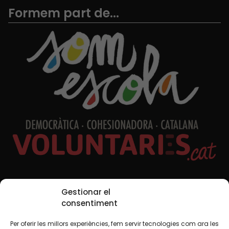
Formem part de...
Xarxes Socials
Gestionar el
consentiment
Per oferir les millors experiències, fem servir tecnologies com ara les