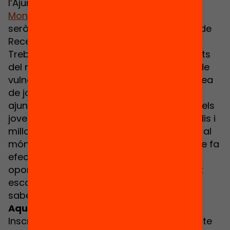
l’Ajuntament de Viladecans, i
Alejandro
Montes
, investigador. Aquest segon diàleg
serà conduït per Mònica Nadal, directora de
Recerca de la Fundació Bofill.
Treballes amb joves que estan desvinculats
del món educatiu i que estan en situació de
vulnerabilitat? Tens responsabiliats en l’àrea
de joventut, d’educació o d’ocupació d’un
ajuntament i vols saber com afavorir que els
joves del teu municipi reprenguin els estudis i
millorin el seu futur laboral? Estàs vinculat al
món educatiu i vols aprendre què és el que fa
efectius els programes de segona
oportunitat? Et preocupa l’abandonament
escolar prematur i l’exclusió escolar i vols
saber més sobre com reduir-los?
Aquest espai és per a tu, no te’l perdis!
Inscriu-t'hi ara i segueix per streaming l’acte