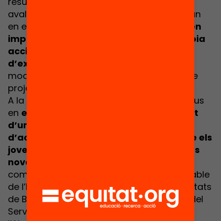
resultats de més d’un miler d’estudis que
avaluen aquests programes, i aprofundiran
en els
aprenentatges que aquests poden
implicar per als professionals en la pròpia
acció educativa amb joves en situació
d’exclusió social
. Aquest diàleg serà
moderat per Núria Comas, responsable de
projecte 'Recerca i acció!'.
A la segona part de l’acte, posarem el focus
en
el paper dels municipis en l’oferiment
d’uns serveis educatius i
d’acompanyament que afavoreixin que els
joves disposen efectivament d’aquestes
noves oportunitats
. En aquest diàleg,
comptarem amb la
Laia Herrera
, responsable
de l’Escola Municipal de Segones Oportunitats
de Barcelona, la
M. José Arcos
, directora del
Servei de Formació i Ocupació de