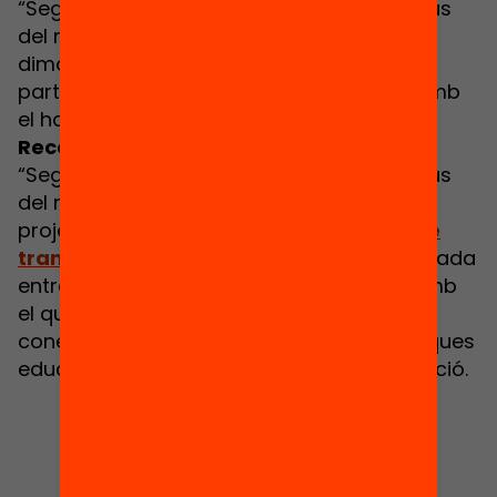
“Segones oportunitats: quines són les claus
del retorn a l’educació?”, que tindrà lloc el
dimarts 10 de maig de 17:30 a 19:30h. Pots
participar-hi també a través de Twitter amb
el hashtag
#RecercaiAcció
.
Recerca i acció!
“Segones oportunitats: quines són les claus
del retorn a l'educació?” és un acte del
projecte
‘
Recerca i acció! Evidències que
transformen l’educació
'
, un punt de trobada
entre la recerca i la pràctica educativa amb
el que volem contribuir a transformar el
coneixement sobre les estratègies i polítiques
educatives en claus i palanques per a l’acció.