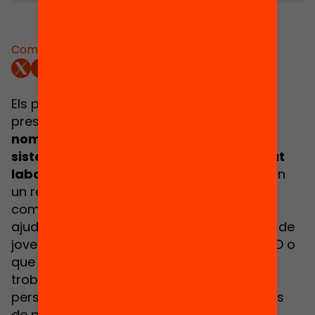
Comparteix:
Els programes de segona oportunitat es
presenten com una
resposta al gran
nombre de joves que queden fora del
sistema educatiu i exposats a un mercat
laboral que no els dona oportunitats
. Són
un recurs que pretén millorar les
competències bàsiques i transversals, i
ajudar a reprendre els itineraris educatius de
joves que no han obtingut el graduat d’ESO o
que tenen poques qualificacions, i que es
troben en una situació de vulnerabilitat
personal, familiar i social. Si bé són un tipus
de programa en expansió a Catalunya,