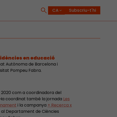
Subscriu-t'hi
idències en educació
itat Autònoma de Barcelona i
rsitat Pompeu Fabra.
el 2020 com a coordinadora del
 Ha coordinat també la jornada
Les
fonament
i la campanya
+ Recerca x
a al Departament de Ciències