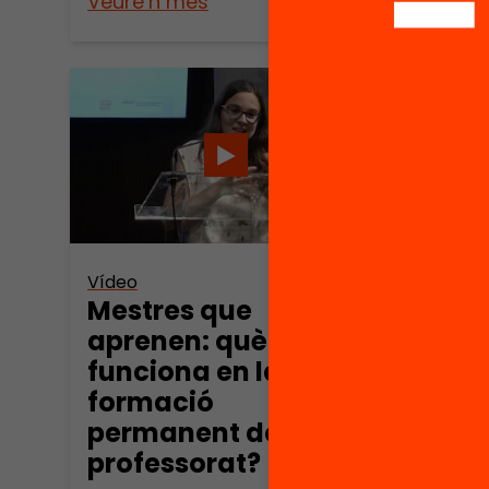
Veure’n més
Veure
Vídeo
Mestres que
aprenen: què
funciona en la
formació
permanent del
professorat?