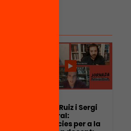
Vídeo
Héctor Ruiz i Sergi
del Moral:
Evidències per a la