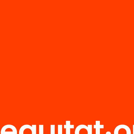
evidències a
la: una
cació amb
ament
Publicació
Evidències que
impulsen
oportunitats.
Fonamentem l
recuperació
educativa!