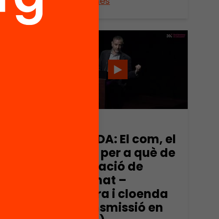
Veure’n més
Vídeo
JORNADA: El com, el
què i el per a què de
l’avaluació de
l’alumnat –
obertura i cloenda
(retransmissió en