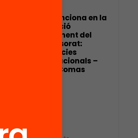
Vídeo
Què funciona en la
formació
permanent del
professorat:
evidències
internacionals –
Núria Comas
a