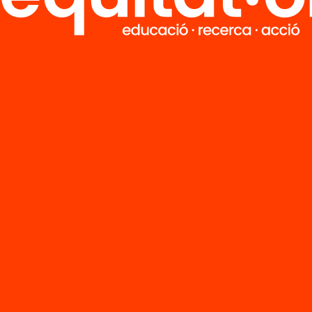
’n més
Veure’n més
Vídeo
Mestres que
aprenen: què
funciona en la
formació
permanent del
professorat?