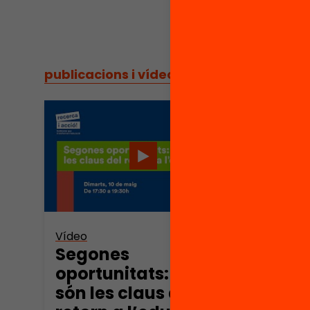
publicacions i vídeos
/
publicacions i vídeos
Vídeo
Vídeo
Segones
Pres
oportunitats: quines
Apos
són les claus del
rece