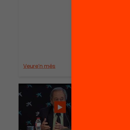
Publica
Serv
perm
prof
millo
resu
de l
Veure’n més
Veure