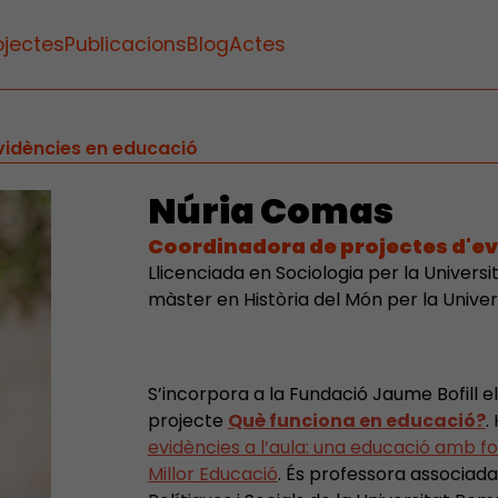
ojectes
Publicacions
Blog
Actes
vidències en educació
Núria Comas
Coordinadora de projectes d'ev
Llicenciada en Sociologia per la Univers
màster en Història del Món per la Unive
S’incorpora a la Fundació Jaume Bofill 
projecte
Què funciona en educació?
.
evidències a l’aula: una educació amb 
Millor Educació
. És professora associad