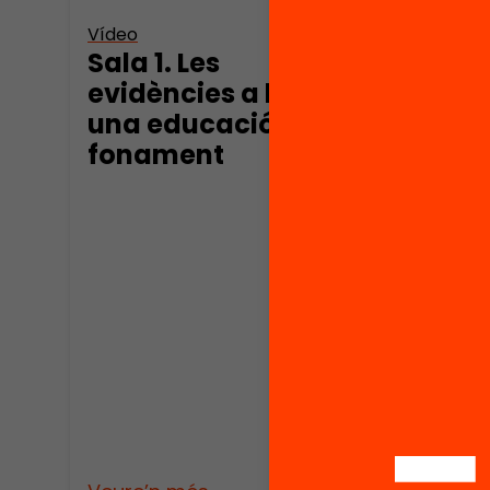
Vídeo
Vídeo
Sala 1. Les
Les 
evidències a l’aula:
l’au
una educació amb
edu
fonament
fon