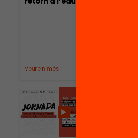
retorn a l’educació?
l’ed
Veure’n més
Veure