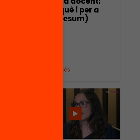
pràctica docent:
sobre què i per a
què? (resum)
rvei
Veure’n més