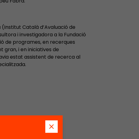
mpeu Fabra.
 (Institut Català d’Avaluació de
ultora i investigadora a la Fundació
ació de programes, en recerques
t gran, i en iniciatives de
via estat assistent de recerca al
cialitzada.