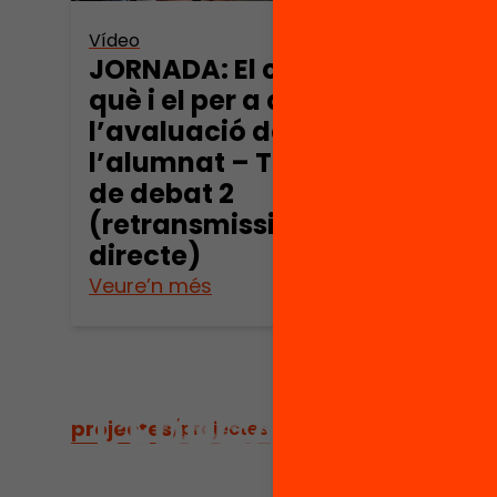
Vídeo
Vídeo
JORNADA: El com, el
JORN
què i el per a què de
què 
l’avaluació de
l’av
l’alumnat – Taula
l’al
de debat 2
de d
(retransmissió en
(ret
directe)
dire
Veure’n més
Veure
projectes
/
projectes relacionats