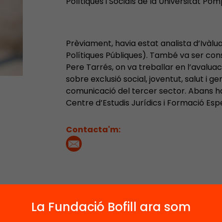
Polítiques i Socials de la Universitat Po
Prèviament, havia estat analista d’Ivàlua
Polítiques Públiques). També va ser cons
Pere Tarrés, on va treballar en l’avalu
sobre exclusió social, joventut, salut i gen
comunicació del tercer sector. Abans ha
Centre d’Estudis Jurídics i Formació Espe
Contacta'm:
14
6
6
La Fundació Bofill ara som