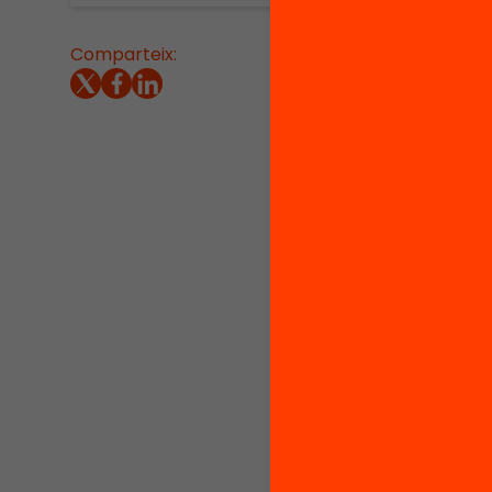
Comparteix:
Els pro
respost
molt el
d’ocupa
acompan
represa 
joves.
P
L’evidè
aspecte
titulaci
laboral
Cal que
acadèmi
requerei
funcion