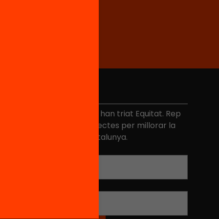
No et perdis res
és de 40.000 persones ja han triat Equitat. Rep
niciatives, propostes i projectes per millorar la
ualitat de l'educació a Catalunya.
Adreça electrònica
*
Nom
*