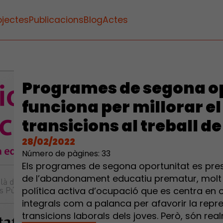
ojectes
Publicacions
Blog
Actes
Programes de segona op
funciona per millorar el 
transicions al treball d
28/02/2022
Número de pàgines: 33
Els programes de segona oportunitat es pr
de l’abandonament educatiu prematur, molt e
política activa d’ocupació que es centra en
integrals com a palanca per afavorir la represa
transicions laborals dels joves. Però, són rea