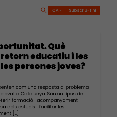
Subscriu-t'hi
ortunitat. Què
retorn educatiu i les
e les persones joves?
esenten com una resposta al problema
levat a Catalunya. Són un tipus de
 oferir formació i acompanyament
 dels estudis i facilitar les
lment […]