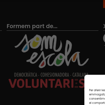
Formem part de...
Per oferir 
emmagatzem
consentime
el comport