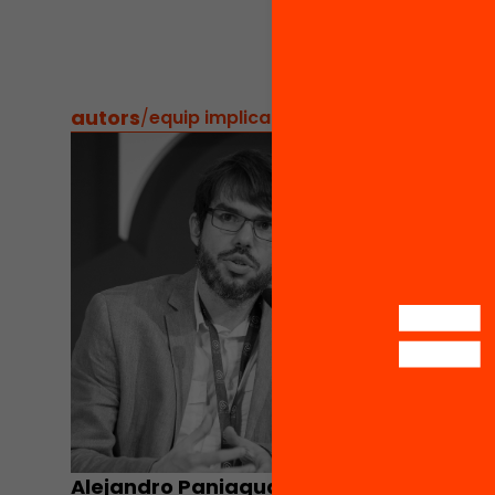
remune
autors
/
equip implicat
Alejandro Paniagua