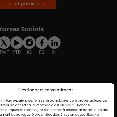
Xarxes Socials
TWT
YTB
IG
FB
IN
Gestionar el consentiment
les millors experiències, fem servir tecnologies com ara les galetes per
ar i/o accedir a la informació del dispositiu. Donar el
nt a aquestes tecnologies ens permetrà processar dades com ara
ament de navegació o identificadors únics en aquest lloc. No