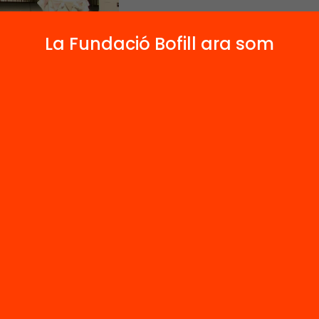
La Fundació Bofill ara som
asadas i Tona Calm, de l’Institut La Garrotxa, p
 experiència d’innovació a la Jornada Debats
ció en Acció. #debatsenaccio