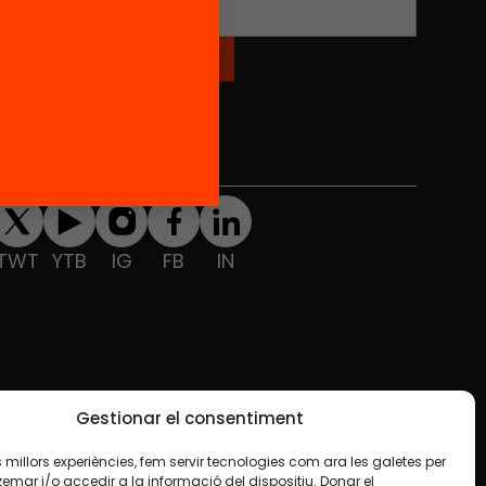
Xarxes Socials
TWT
YTB
IG
FB
IN
Gestionar el consentiment
les millors experiències, fem servir tecnologies com ara les galetes per
ar i/o accedir a la informació del dispositiu. Donar el