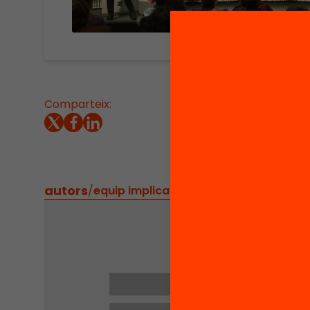
Comparteix:
Cèlia P
la seva
d’Educa
autors
/
equip implicat