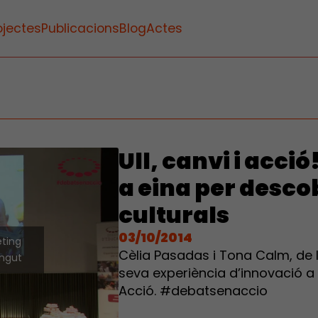
ojectes
Publicacions
Blog
Actes
Ull, canvi i acc
a eina per desco
culturals
03/10/2014
eting
Cèlia Pasadas i Tona Calm, de l’
ingut
seva experiència d’innovació a
Acció. #debatsenaccio