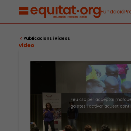
Fundació
Pr
Publicacions i vídeos
video
Feu clic per acceptar màrqu
galetes i activar aquest cont