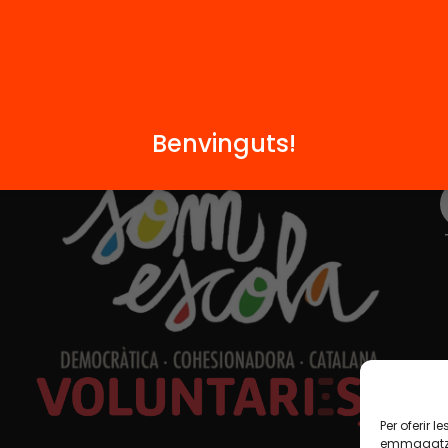
Benvinguts!
Formem part de...
Per oferir 
emmagatzem