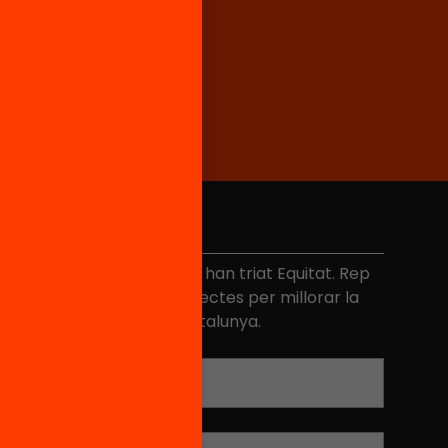
No et perdis res
és de 40.000 persones ja han triat Equitat. Rep
niciatives, propostes i projectes per millorar la
ualitat de l'educació a Catalunya.
Adreça electrònica
*
Nom
*