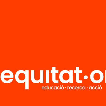
alm
Tria equitat
Rep continguts, iniciatives i projectes
per implicar-te.